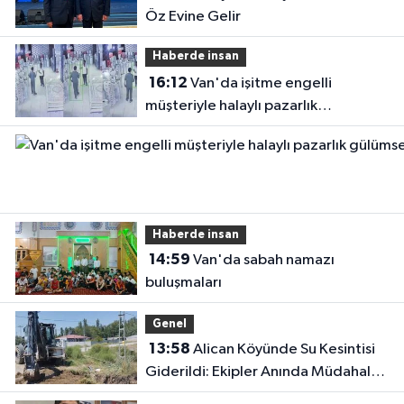
Öz Evine Gelir
Haberde insan
16:12
Van'da işitme engelli
müşteriyle halaylı pazarlık
gülümsetti
Haberde insan
14:59
Van'da sabah namazı
buluşmaları
Genel
13:58
Alican Köyünde Su Kesintisi
Giderildi: Ekipler Anında Müdahale
Etti