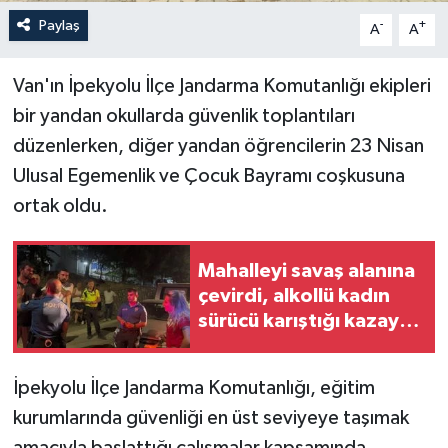
Paylaş
-
+
A
A
Van'ın İpekyolu İlçe Jandarma Komutanlığı ekipleri
bir yandan okullarda güvenlik toplantıları
düzenlerken, diğer yandan öğrencilerin 23 Nisan
Ulusal Egemenlik ve Çocuk Bayramı coşkusuna
ortak oldu.
Mahalleyi savaş alanına
çevirdi, alkollü kadın
sürücü karıştığı kazayı
unuttu
İpekyolu İlçe Jandarma Komutanlığı, eğitim
kurumlarında güvenliği en üst seviyeye taşımak
amacıyla başlattığı çalışmalar kapsamında,