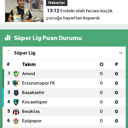
Haberler
13:12
Evdeki silah faciası küçük
çocuğu hayattan kopardı
Süper Lig Puan Durumu
Süper Lig
#
Takım
O
P
1
Amed
0
0
2
Erzurumspor FK
0
0
3
Başakşehir
0
0
4
Kocaelispor
0
0
5
Beşiktaş
0
0
6
Eyüpspor
0
0