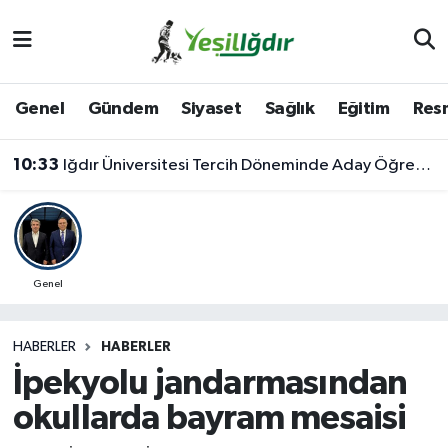
Iğdır Nöbetçi Eczaneler
Genel
Gündem
Siyaset
Sağlık
Eğitim
Resm
Iğdır Hava Durumu
10:33
Iğdır Üniversitesi Tercih Döneminde Aday Öğrencilerin Yanında
İğdir Namaz Vakitleri
Iğdır Trafik Yoğunluk Haritası
Süper Lig Puan Durumu ve Fikstür
Genel
Tüm Manşetler
HABERLER
HABERLER
İpekyolu jandarmasından
Son Dakika Haberleri
okullarda bayram mesaisi
Haber Arşivi