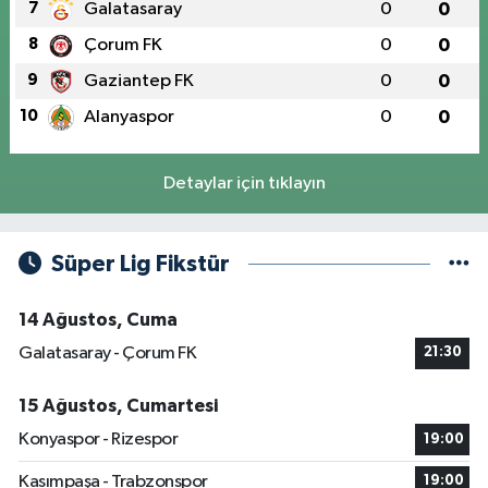
7
Galatasaray
0
0
8
Çorum FK
0
0
9
Gaziantep FK
0
0
10
Alanyaspor
0
0
Detaylar için tıklayın
Süper Lig Fikstür
14 Ağustos, Cuma
Galatasaray - Çorum FK
21:30
15 Ağustos, Cumartesi
Konyaspor - Rizespor
19:00
Kasımpaşa - Trabzonspor
19:00