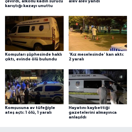
çevirdi, alkollü kadın sürücü
alev alev yandı
karıştığı kazayı unuttu
Komşuları şüphesinde haklı
'Kız meselesinde' kan aktı:
çıktı, evinde ölü bulundu
2 yaralı
Komşusuna av tüfeğiyle
Hayatını kaybettiği
ateş açtı: 1 ölü, 1 yaralı
gazetelerini almayınca
anlaşıldı