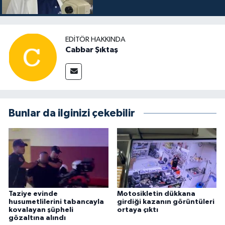
EDITÖR HAKKINDA
Cabbar Şıktaş
Bunlar da ilginizi çekebilir
Taziye evinde
Motosikletin dükkana
husumetlilerini tabancayla
girdiği kazanın görüntüleri
kovalayan şüpheli
ortaya çıktı
gözaltına alındı