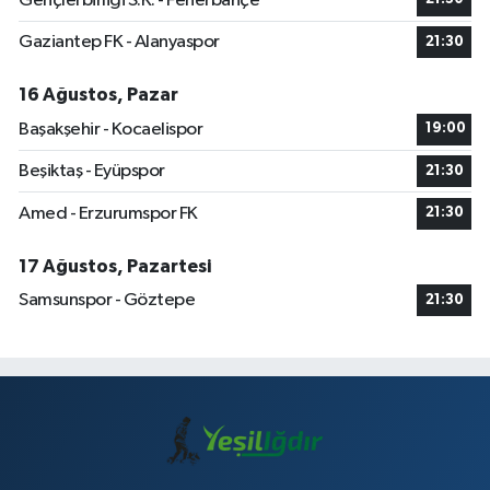
Gençlerbirliği S.K. - Fenerbahçe
Gaziantep FK - Alanyaspor
21:30
16 Ağustos, Pazar
Başakşehir - Kocaelispor
19:00
Beşiktaş - Eyüpspor
21:30
Amed - Erzurumspor FK
21:30
17 Ağustos, Pazartesi
Samsunspor - Göztepe
21:30