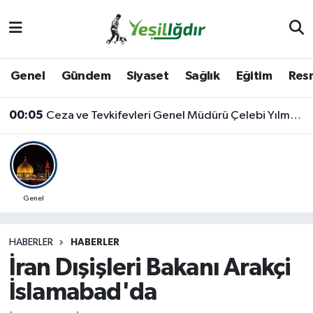
Iğdır Nöbetçi Eczaneler
Genel
Gündem
Siyaset
Sağlık
Eğitim
Resm
Iğdır Hava Durumu
00:05
Ceza ve Tevkifevleri Genel Müdürü Çelebi Yılmaz’dan Iğdır’daki Kurumlara Ziyaret ve Üretim İncelemesi
İğdir Namaz Vakitleri
Iğdır Trafik Yoğunluk Haritası
Süper Lig Puan Durumu ve Fikstür
Genel
Tüm Manşetler
HABERLER
HABERLER
İran Dışişleri Bakanı Arakçi
Son Dakika Haberleri
İslamabad'da
Haber Arşivi