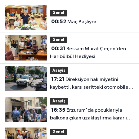
Genel
00:52
Maç Başlıyor
Genel
00:31
Ressam Murat Çeçen’den
Harıbülbül Hediyesi
Asayiş
17:21
Direksiyon hakimiyetini
kaybetti, karşı şeritteki otomobile
çarptı
Asayiş
16:35
Erzurum'da çocuklarıyla
balkona çıkan uzaklaştırma kararlı
koca ikna edildi
Genel