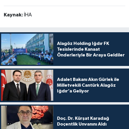
Kaynak:
İHA
Alagöz Holding Iğdır FK
Tesislerinde Kanaat
Önderleriyle Bir Araya Geldiler
Adalet Bakanı Akın Gürlek ile
Milletvekili Cantürk Alagöz
Iğdır’a Geliyor
Doç. Dr. Kürşat Karadağ
Doçentlik Unvanını Aldı