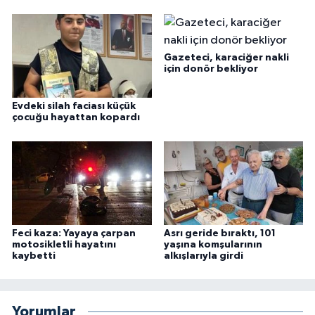
Gazeteci, karaciğer nakli
için donör bekliyor
Evdeki silah faciası küçük
çocuğu hayattan kopardı
Feci kaza: Yayaya çarpan
Asrı geride bıraktı, 101
motosikletli hayatını
yaşına komşularının
kaybetti
alkışlarıyla girdi
Yorumlar