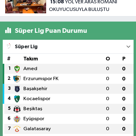
15:08
YOL VER ARAS ROMANI
OKUYUCUSUYLA BULUŞTU
Süper Lig Puan Durumu
Süper Lig
#
Takım
O
P
1
Amed
0
0
2
Erzurumspor FK
0
0
3
Başakşehir
0
0
4
Kocaelispor
0
0
5
Beşiktaş
0
0
6
Eyüpspor
0
0
7
Galatasaray
0
0