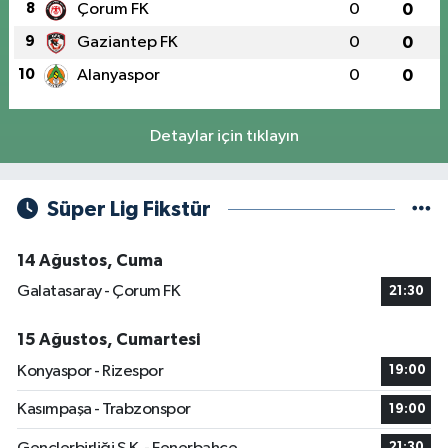
8
Çorum FK
0
0
9
Gaziantep FK
0
0
10
Alanyaspor
0
0
Detaylar için tıklayın
Süper Lig Fikstür
14 Ağustos, Cuma
Galatasaray - Çorum FK
21:30
15 Ağustos, Cumartesi
Konyaspor - Rizespor
19:00
Kasımpaşa - Trabzonspor
19:00
21:30