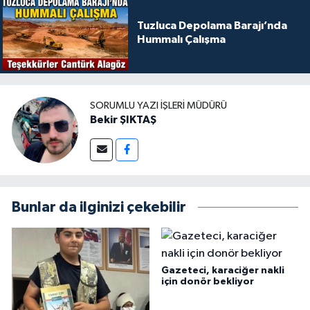
Tuzluca Depolama Barajı’nda
Hummalı Çalışma
SORUMLU YAZI İŞLERI MÜDÜRÜ
Bekir ŞIKTAŞ
Bunlar da ilginizi çekebilir
Gazeteci, karaciğer nakli
için donör bekliyor