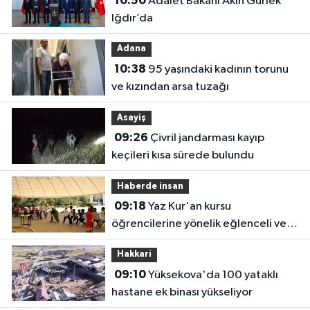
10:50
Adalet Bakanı Akın Gürlek
Iğdır’da
Adana
10:38
95 yaşındaki kadının torunu
ve kızından arsa tuzağı
Asayiş
09:26
Çivril jandarması kayıp
keçileri kısa sürede bulundu
Haberde insan
09:18
Yaz Kur'an kursu
öğrencilerine yönelik eğlenceli ve
eğitici etkinlik
Hakkari
09:10
Yüksekova'da 100 yataklı
hastane ek binası yükseliyor