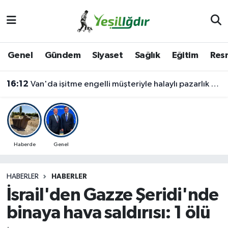
Iğdır Nöbetçi Eczaneler
Genel
Gündem
Siyaset
Sağlık
Eğitim
Resm
Iğdır Hava Durumu
16:12
Van'da işitme engelli müşteriyle halaylı pazarlık gülümsetti
İğdir Namaz Vakitleri
Iğdır Trafik Yoğunluk Haritası
Süper Lig Puan Durumu ve Fikstür
Haberde
Genel
Tüm Manşetler
HABERLER
HABERLER
İsrail'den Gazze Şeridi'nde
Son Dakika Haberleri
binaya hava saldırısı: 1 ölü
Haber Arşivi