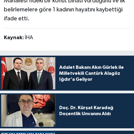
Mahallesi'ndeki bir konut binası vurduğunu ve ilk
belirlemelere göre 1 kadının hayatını kaybettiği
ifade etti.
Kaynak:
İHA
Adalet Bakanı Akın Gürlek ile
Milletvekili Cantürk Alagöz
Iğdır’a Geliyor
Doç. Dr. Kürşat Karadağ
Doçentlik Unvanını Aldı