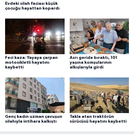
Evdeki silah faciası küçük
çocuğu hayattan kopardı
Feci kaza: Yayaya çarpan
Asrı geride bıraktı, 101
motosikletli hayatını
yaşına komşularının
kaybetti
alkışlarıyla girdi
Genç kadın uzman çavuşun
Takla atan traktörün
silahıyla intihara kalkıştı
sürücüsü hayatını kaybetti