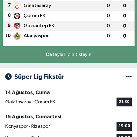
7
Galatasaray
0
0
8
Çorum FK
0
0
9
Gaziantep FK
0
0
10
Alanyaspor
0
0
Detaylar için tıklayın
Süper Lig Fikstür
14 Ağustos, Cuma
Galatasaray - Çorum FK
21:30
15 Ağustos, Cumartesi
Konyaspor - Rizespor
19:00