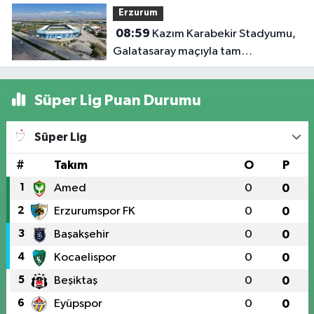
Erzurum
08:59
Kazım Karabekir Stadyumu,
Galatasaray maçıyla tam
kapasiteyle kapılarını açacak
Süper Lig Puan Durumu
Süper Lig
#
Takım
O
P
1
Amed
0
0
2
Erzurumspor FK
0
0
3
Başakşehir
0
0
4
Kocaelispor
0
0
5
Beşiktaş
0
0
6
Eyüpspor
0
0