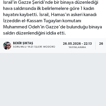
İsrail'in Gazze Şeridi'nde bir binaya düzenlediği
hava saldırısında ilk belirlemelere göre 1 kadın
hayatını kaybetti. İsrail, Hamas'ın askeri kanadı
İzzeddin el-Kassam Tugayları komutanı
Muhammed Odeh'in Gazze'de bulunduğu binaya
saldırı düzenlendiğini iddia etti.
BEKIR ŞIKTAŞ
26.05.2026 - 22:13
26.0
SORUMLU YAZI İŞLERI MÜDÜRÜ
YAYINLANMA