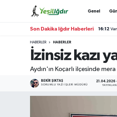
Genel
Gü
Iğdır Nöbetçi Eczaneler
Son Dakika Iğdır Haberleri
16:12
Van
Iğdır Hava Durumu
HABERLER
HABERLER
İğdir Namaz Vakitleri
İzinsiz kazı 
Iğdır Trafik Yoğunluk Haritası
Aydın'ın Koçarlı ilçesinde mera a
Süper Lig Puan Durumu ve Fikstür
BEKIR ŞIKTAŞ
21.04.2026 -
SORUMLU YAZI İŞLERI MÜDÜRÜ
YAYINLA
Tüm Manşetler
Son Dakika Haberleri
Haber Arşivi