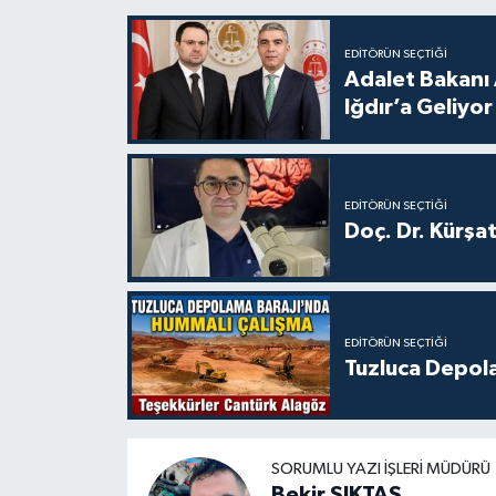
EDITÖRÜN SEÇTIĞI
Adalet Bakanı 
Iğdır’a Geliyor
EDITÖRÜN SEÇTIĞI
Doç. Dr. Kürşa
EDITÖRÜN SEÇTIĞI
Tuzluca Depol
SORUMLU YAZI İŞLERI MÜDÜRÜ
Bekir ŞIKTAŞ