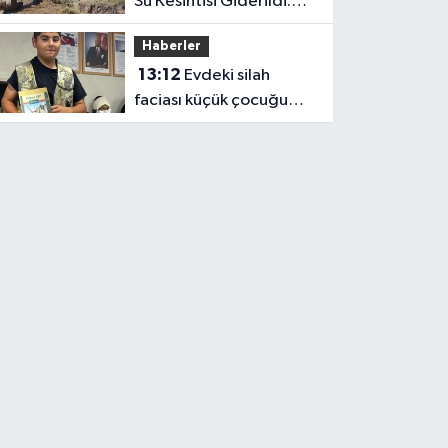
Su Kesintisi Giderildi:
Ekipler Anında
Haberler
Müdahale Etti
13:12
Evdeki silah
faciası küçük çocuğu
hayattan kopardı