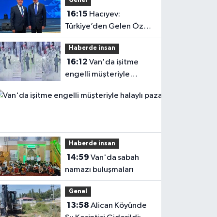
Genel
16:15
Hacıyev:
Türkiye’den Gelen Öz
Evine Gelir
Haberde insan
16:12
Van'da işitme
engelli müşteriyle
halaylı pazarlık
gülümsetti
Haberde insan
14:59
Van'da sabah
namazı buluşmaları
Genel
13:58
Alican Köyünde