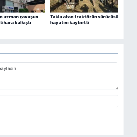
n uzman çavuşun
Takla atan traktörün sürücüsü
ntihara kalkıştı
hayatını kaybetti