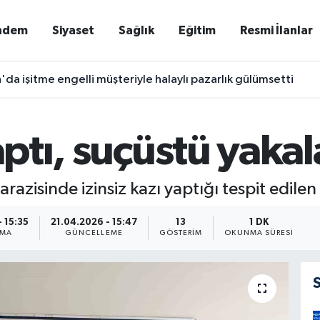
ndem
Siyaset
Sağlık
Eğitim
Resmi İlanlar
'da işitme engelli müşteriyle halaylı pazarlık gülümsetti
yaptı, suçüstü yaka
razisinde izinsiz kazı yaptığı tespit edilen
 15:35
21.04.2026 - 15:47
13
1 DK
NMA
GÜNCELLEME
GÖSTERIM
OKUNMA SÜRESI