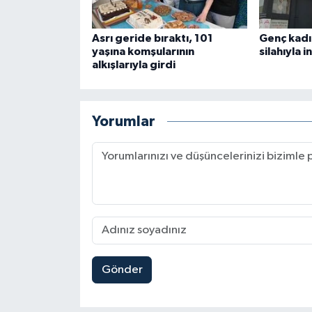
Asrı geride bıraktı, 101
Genç kadı
yaşına komşularının
silahıyla i
alkışlarıyla girdi
Yorumlar
Gönder