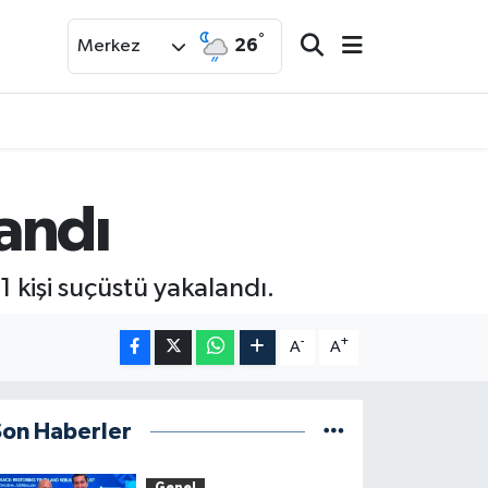
°
26
Merkez
landı
 1 kişi suçüstü yakalandı.
-
+
A
A
Son Haberler