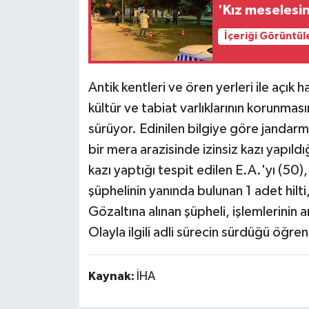
'Kız meselesin
İçeriği Görüntül
Antik kentleri ve ören yerleri ile aç
kültür ve tabiat varlıklarının korunması
sürüyor. Edinilen bilgiye göre jandarma 
bir mera arazisinde izinsiz kazı yapıldı
kazı yaptığı tespit edilen E.A.'yı (50)
şüphelinin yanında bulunan 1 adet hilti
Gözaltına alınan şüpheli, işlemlerinin a
Olayla ilgili adli sürecin sürdüğü öğreni
Kaynak:
İHA