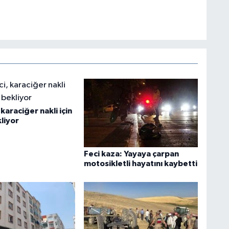
karaciğer nakli için
liyor
Feci kaza: Yayaya çarpan
motosikletli hayatını kaybetti