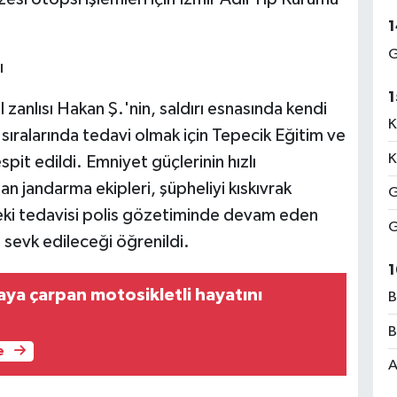
1
G
ı
1
 zanlısı Hakan Ş.'nin, saldırı esnasında kendi
K
 sıralarında tedavi olmak için Tepecik Eğitim ve
K
pit edildi. Emniyet güçlerinin hızlı
 jandarma ekipleri, şüpheliyi kıskıvrak
G
eki tedavisi polis gözetiminde devam eden
G
e sevk edileceği öğrenildi.
1
aya çarpan motosikletli hayatını
B
B
e
A