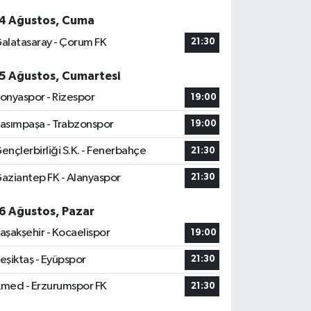
4 Ağustos, Cuma
alatasaray - Çorum FK
21:30
5 Ağustos, Cumartesi
onyaspor - Rizespor
19:00
asımpaşa - Trabzonspor
19:00
ençlerbirliği S.K. - Fenerbahçe
21:30
aziantep FK - Alanyaspor
21:30
6 Ağustos, Pazar
aşakşehir - Kocaelispor
19:00
eşiktaş - Eyüpspor
21:30
med - Erzurumspor FK
21:30