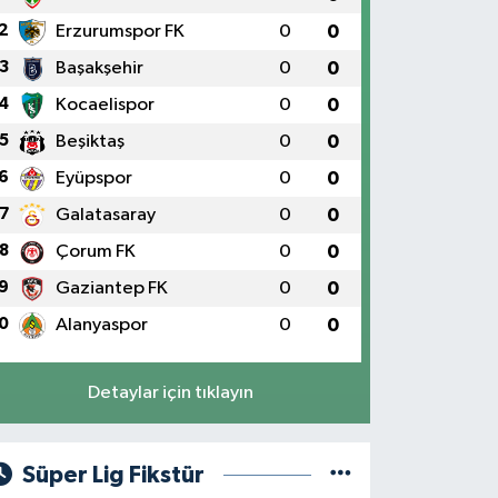
2
Erzurumspor FK
0
0
3
Başakşehir
0
0
4
Kocaelispor
0
0
5
Beşiktaş
0
0
6
Eyüpspor
0
0
7
Galatasaray
0
0
8
Çorum FK
0
0
9
Gaziantep FK
0
0
0
Alanyaspor
0
0
Detaylar için tıklayın
Süper Lig Fikstür