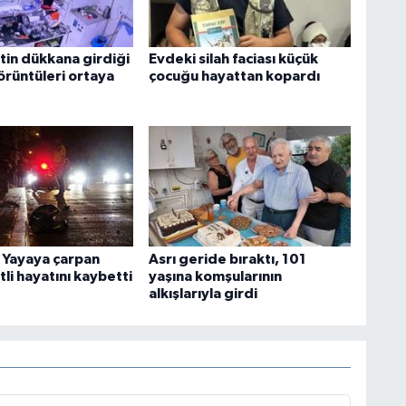
tin dükkana girdiği
Evdeki silah faciası küçük
örüntüleri ortaya
çocuğu hayattan kopardı
: Yayaya çarpan
Asrı geride bıraktı, 101
li hayatını kaybetti
yaşına komşularının
alkışlarıyla girdi