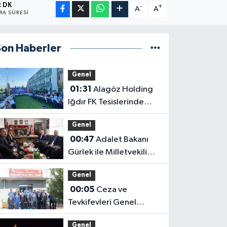
2 DK
-
+
A
A
A SÜRESI
Son Haberler
Genel
01:31
Alagöz Holding
Iğdır FK Tesislerinde
Kanaat Önderleriyle Bir
Genel
Araya Geldiler
00:47
Adalet Bakanı
Gürlek ile Milletvekili
Alagöz, MHP İl
Genel
Başkanlığını Ziyaret Etti
00:05
Ceza ve
Tevkifevleri Genel
Müdürü Çelebi
Genel