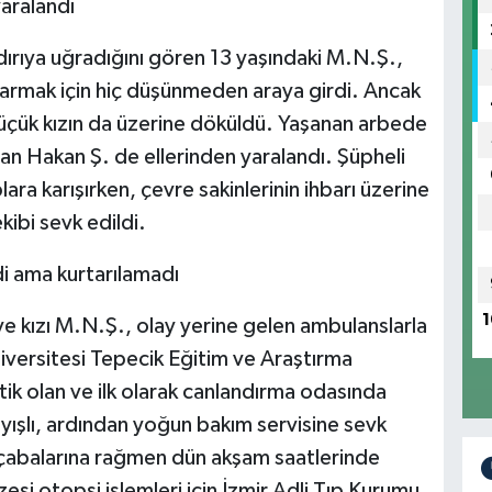
yaralandı
dırıya uğradığını gören 13 yaşındaki M.N.Ş.,
tarmak için hiç düşünmeden araya girdi. Ancak
ı küçük kızın da üzerine döküldü. Yaşanan arbede
an Hakan Ş. de ellerinden yaralandı. Şüpheli
ara karışırken, çevre sakinlerinin ihbarı üzerine
kibi sevk edildi.
i ama kurtarılamadı
1
ve kızı M.N.Ş., olay yerine gelen ambulanslarla
Üniversitesi Tepecik Eğitim ve Araştırma
ik olan ve ilk olarak canlandırma odasında
ışlı, ardından yoğun bakım servisine sevk
m çabalarına rağmen dün akşam saatlerinde
zesi otopsi işlemleri için İzmir Adli Tıp Kurumu