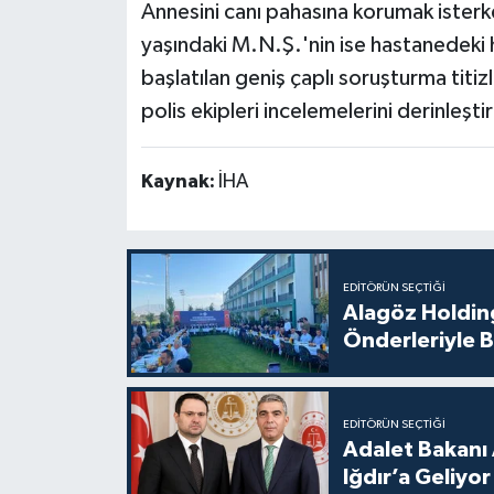
Annesini canı pahasına korumak isterk
yaşındaki M.N.Ş.'nin ise hastanedeki 
başlatılan geniş çaplı soruşturma titi
polis ekipleri incelemelerini derinleştir
Kaynak:
İHA
EDITÖRÜN SEÇTIĞI
Alagöz Holding
Önderleriyle B
EDITÖRÜN SEÇTIĞI
Adalet Bakanı 
Iğdır’a Geliyor