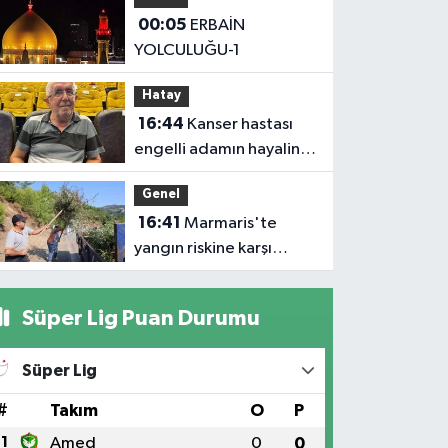
Yılmaz’dan Iğdır’daki
00:05
ERBAİN
Kurumlara Ziyaret ve
YOLCULUĞU-1
Üretim İncelemesi
Hatay
16:44
Kanser hastası
engelli adamın hayalini
bile kuramadığı evine
Genel
kavuşunca döktüğü
16:41
Marmaris'te
gözyaşı duygulandırdı
yangın riskine karşı
kapsamlı temizlik
Süper Lig Puan Durumu
Süper Lig
#
Takım
O
P
1
Amed
0
0