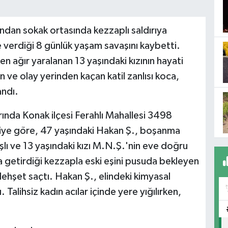
fından sokak ortasında kezzaplı saldırıya
verdiği 8 günlük yaşam savaşını kaybetti.
n ağır yaralanan 13 yaşındaki kızının hayati
n ve olay yerinden kaçan katil zanlısı koca,
ndı.
rında Konak ilçesi Ferahlı Mahallesi 3498
giye göre, 47 yaşındaki Hakan Ş., boşanma
lı ve 13 yaşındaki kızı M.N.Ş.'nin eve doğru
a getirdiği kezzapla eski eşini pusuda bekleyen
hşet saçtı. Hakan Ş., elindeki kimyasal
 Talihsiz kadın acılar içinde yere yığılırken,