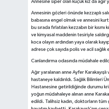
Annesine siper olan küçük kız da ağır 
Annesinin gözleri önünde kezzaplı sal
babasına engel olmak ve annesini kur
bu sırada fırlatılan kezzabın bir kısm
ve kimyasal maddenin tesiriyle saldırg
koca olayın ardından yaya olarak kayıpl
adrese çok sayıda polis ve acil sağlık e
Canlandırma odasında müdahale edild
Ağır yaralanan anne Ayfer Karakayışlı 
hastaneye kaldırıldı. Sağlık Bilimleri 
Hastanesine getirildiğinde durumu krit
yoğun müdahaleye alınan anne Karakay
edildi. Talihsiz kadın, doktorların tü
hayatını kaybetti. Karakayışlı'nın cena