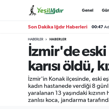
Genel
Gü
Iğdır Nöbetçi Eczaneler
Son Dakika Iğdır Haberleri
00:47
Ad
Iğdır Hava Durumu
HABERLER
HABERLER
İğdir Namaz Vakitleri
İzmir'de eski
Iğdır Trafik Yoğunluk Haritası
karısı öldü, 
Süper Lig Puan Durumu ve Fikstür
İzmir'in Konak ilçesinde, eski 
Tüm Manşetler
kadın hastanede verdiği 8 günlü
yaralanan 13 yaşındaki kızının h
Son Dakika Haberleri
zanlısı koca, jandarma tarafın
Haber Arşivi