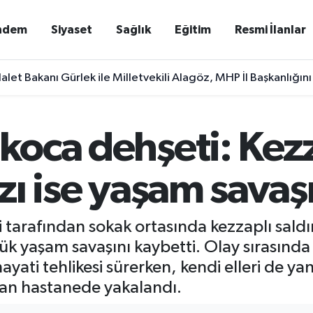
ndem
Siyaset
Sağlık
Eğitim
Resmi İlanlar
alet Bakanı Gürlek ile Milletvekili Alagöz, MHP İl Başkanlığını
 koca dehşeti: Kezz
kızı ise yaşam sava
eşi tarafından sokak ortasında kezzaplı sal
k yaşam savaşını kaybetti. Olay sırasında
ayati tehlikesi sürerken, kendi elleri de ya
dan hastanede yakalandı.