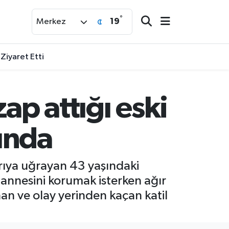
°
19
Merkez
 Ziyaret Etti
ap attığı eski
şında
dırıya uğrayan 43 yaşındaki
 annesini korumak isterken ağır
nan ve olay yerinden kaçan katil