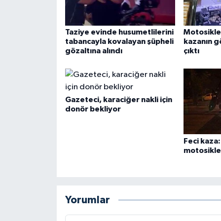
Taziye evinde husumetlilerini
Motosikle
tabancayla kovalayan şüpheli
kazanın g
gözaltına alındı
çıktı
Gazeteci, karaciğer nakli için
donör bekliyor
Feci kaza
motosiklet
Yorumlar