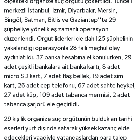
ölçekteki organize suç örgütü çökertildi. Tunceli
merkezli İstanbul, İzmir, Diyarbakır, Mersin,
Bingöl, Batman, Bitlis ve Gaziantep''te 29
şüpheliye yönelik eş zamanlı operasyon
düzenlendi. Örgüt liderleri de dahil 25 şüphelinin
yakalandığı operasyonla 28 faili meçhul olay
aydınlatıldı. 37 banka hesabına el konulurken, 29
adet çeşitli bankalara ait banka kartı, 8 adet
micro SD kart, 7 adet flaş bellek, 19 adet sim
kart, 26 adet cep telefonu, 67 adet sahte heykel,
27 adet küp, 109 adet tabanca mermisi, 2 adet
tabanca şarjörü ele geçirildi.
29 kişilik organize suç örgütünün buldukları tarihi
eserleri yurt dışında satarak yüksek kazanç elde
edecekleri vaadiyle vatandaşlardan para talep