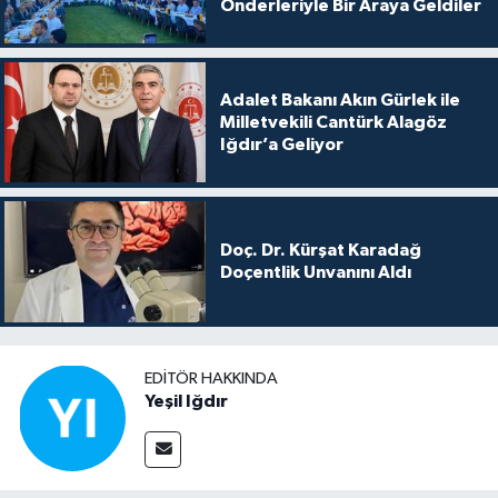
Önderleriyle Bir Araya Geldiler
Adalet Bakanı Akın Gürlek ile
Milletvekili Cantürk Alagöz
Iğdır’a Geliyor
Doç. Dr. Kürşat Karadağ
Doçentlik Unvanını Aldı
EDITÖR HAKKINDA
Yeşil Iğdır