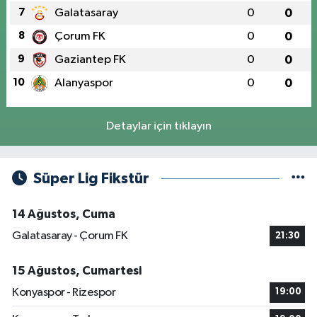
7
Galatasaray
0
0
8
Çorum FK
0
0
9
Gaziantep FK
0
0
10
Alanyaspor
0
0
Detaylar için tıklayın
Süper Lig Fikstür
14 Ağustos, Cuma
Galatasaray - Çorum FK
21:30
15 Ağustos, Cumartesi
Konyaspor - Rizespor
19:00