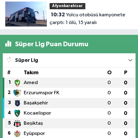
Afyonkarahisar
10:32
Yolcu otobüsü kamyonete
çarptı: 1 ölü, 15 yaralı
Süper Lig Puan Durumu
Süper Lig
#
Takım
O
P
1
Amed
0
0
2
Erzurumspor FK
0
0
3
Başakşehir
0
0
4
Kocaelispor
0
0
5
Beşiktaş
0
0
6
Eyüpspor
0
0