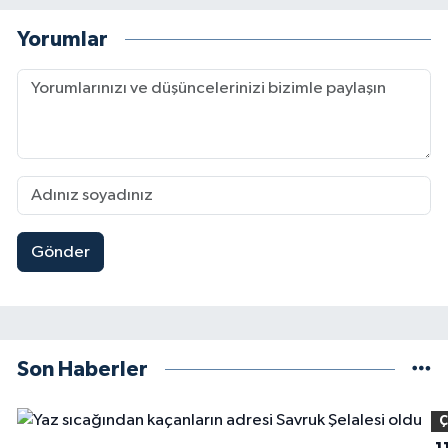
Yorumlar
Gönder
Son Haberler
Ç