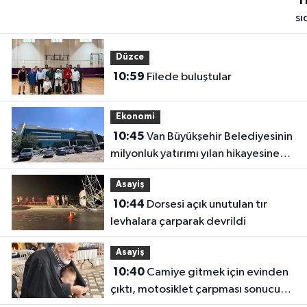
1
sı
ka
ad
Düzce
Sa
10:59
Filede buluştular
Şe
ol
Ekonomi
10:45
Van Büyükşehir Belediyesinin
milyonluk yatırımı yılan hikayesine
döndü
Asayiş
10:44
Dorsesi açık unutulan tır
levhalara çarparak devrildi
Asayiş
10:40
Camiye gitmek için evinden
çıktı, motosiklet çarpması sonucu
öldü