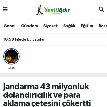
Iğdır Nöbetçi Eczaneler
Genel
Gündem
Siyaset
Sağlık
Eğitim
Resm
Iğdır Hava Durumu
10:59
Filede buluştular
İğdir Namaz Vakitleri
Iğdır Trafik Yoğunluk Haritası
Süper Lig Puan Durumu ve Fikstür
Genel
Tüm Manşetler
Jandarma 43 milyonluk
Son Dakika Haberleri
dolandırıcılık ve para
aklama çetesini çökertti
Haber Arşivi