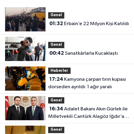
Genel
01:32
Erbain’e 22 Milyon Kişi Katıldı
Genel
00:42
Sanatkârlarla Kucaklaştı
Haberler
17:24
Kamyona çarpan tırın kupası
dorseden ayrıldı: 1 ağır yaralı
Genel
16:34
Adalet Bakanı Akın Gürlek ile
Milletvekili Cantürk Alagöz Iğdır’a
Geliyor
Genel