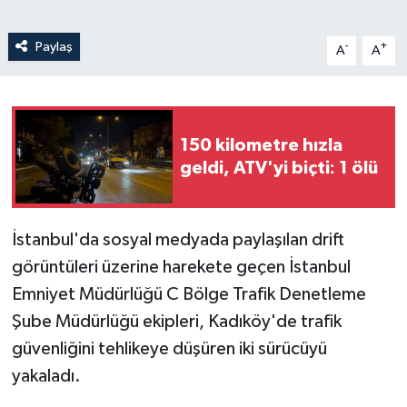
Paylaş
-
+
A
A
150 kilometre hızla
geldi, ATV'yi biçti: 1 ölü
İstanbul'da sosyal medyada paylaşılan drift
görüntüleri üzerine harekete geçen İstanbul
Emniyet Müdürlüğü C Bölge Trafik Denetleme
Şube Müdürlüğü ekipleri, Kadıköy'de trafik
güvenliğini tehlikeye düşüren iki sürücüyü
yakaladı.