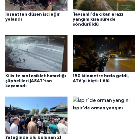
İnşaattan düşen işçi ağır
Tavşanlı'da çıkan arazı
yalandı
yangını kısa sürede
söndürüldü
Kilis'te motosiklet hırsızlığı
150 kilometre hızla geldi,
şüphelileri JASAT'tan
ATV'yi biçti: 1 ölü
kaçamadı
İspir'de orman yangını
Yatağında ölü bulunan 21