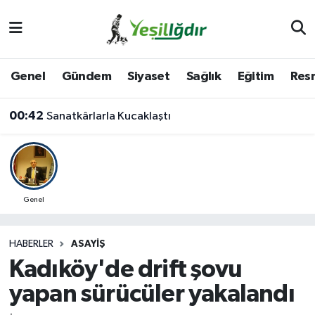
Iğdır Nöbetçi Eczaneler
Genel
Gündem
Siyaset
Sağlık
Eğitim
Resm
Iğdır Hava Durumu
00:42
Sanatkârlarla Kucaklaştı
İğdir Namaz Vakitleri
Iğdır Trafik Yoğunluk Haritası
Süper Lig Puan Durumu ve Fikstür
Genel
Tüm Manşetler
HABERLER
ASAYIŞ
Kadıköy'de drift şovu
Son Dakika Haberleri
yapan sürücüler yakalandı
Haber Arşivi