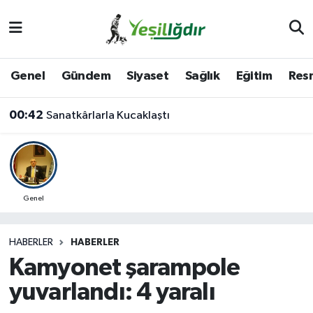
Iğdır Nöbetçi Eczaneler
Genel
Gündem
Siyaset
Sağlık
Eğitim
Resm
Iğdır Hava Durumu
00:42
Sanatkârlarla Kucaklaştı
İğdir Namaz Vakitleri
Iğdır Trafik Yoğunluk Haritası
Süper Lig Puan Durumu ve Fikstür
Genel
Tüm Manşetler
HABERLER
HABERLER
Kamyonet şarampole
Son Dakika Haberleri
yuvarlandı: 4 yaralı
Haber Arşivi