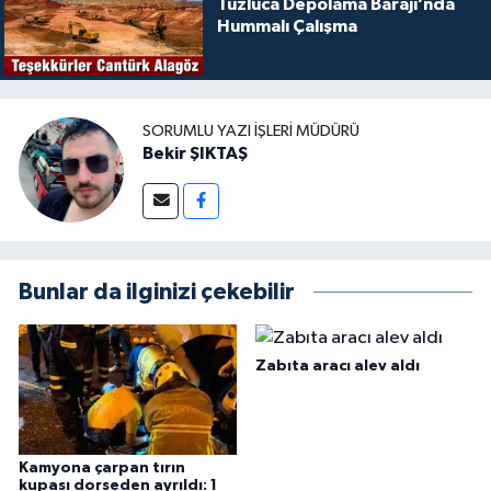
Tuzluca Depolama Barajı’nda
Hummalı Çalışma
SORUMLU YAZI İŞLERI MÜDÜRÜ
Bekir ŞIKTAŞ
Bunlar da ilginizi çekebilir
Zabıta aracı alev aldı
Kamyona çarpan tırın
kupası dorseden ayrıldı: 1