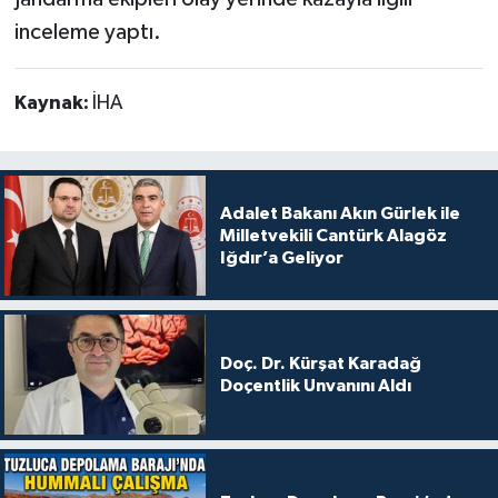
inceleme yaptı.
Kaynak:
İHA
Adalet Bakanı Akın Gürlek ile
Milletvekili Cantürk Alagöz
Iğdır’a Geliyor
Doç. Dr. Kürşat Karadağ
Doçentlik Unvanını Aldı