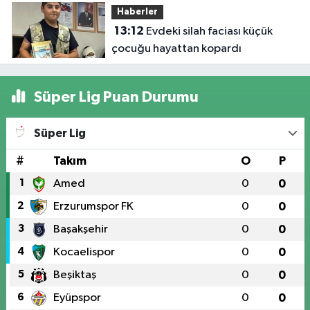
Haberler
13:12
Evdeki silah faciası küçük
çocuğu hayattan kopardı
Süper Lig Puan Durumu
Süper Lig
#
Takım
O
P
1
Amed
0
0
2
Erzurumspor FK
0
0
3
Başakşehir
0
0
4
Kocaelispor
0
0
5
Beşiktaş
0
0
6
Eyüpspor
0
0