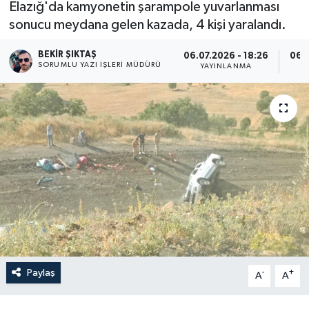
Elazığ'da kamyonetin şarampole yuvarlanması
sonucu meydana gelen kazada, 4 kişi yaralandı.
BEKIR ŞIKTAŞ
06.07.2026 - 18:26
06.0
SORUMLU YAZI İŞLERI MÜDÜRÜ
YAYINLANMA
Paylaş
-
+
A
A