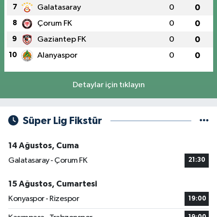
7
Galatasaray
0
0
8
Çorum FK
0
0
9
Gaziantep FK
0
0
10
Alanyaspor
0
0
Detaylar için tıklayın
Süper Lig Fikstür
14 Ağustos, Cuma
Galatasaray - Çorum FK
21:30
15 Ağustos, Cumartesi
Konyaspor - Rizespor
19:00