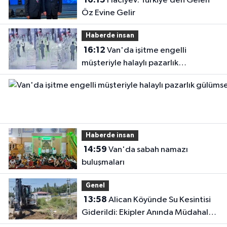
Hacıyev: Türkiye’den Gelen
Öz Evine Gelir
Haberde insan
16:12
Van'da işitme engelli
müşteriyle halaylı pazarlık
gülümsetti
Haberde insan
14:59
Van'da sabah namazı
buluşmaları
Genel
13:58
Alican Köyünde Su Kesintisi
Giderildi: Ekipler Anında Müdahale
Etti