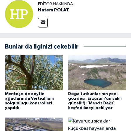
EDITÖR HAKKINDA
Hatem POLAT
Bunlar da ilginizi çekebilir
Menteşe'de zeytin
Doğa tutkunlarının yeni
ağaçlarında Verticillium
gözdesi: Erzurum'un saklı
solgunluğu kontrolleri
güzelliği 'Mescit Dağı'
yapıldı
keşfedilmeyi bekliyor