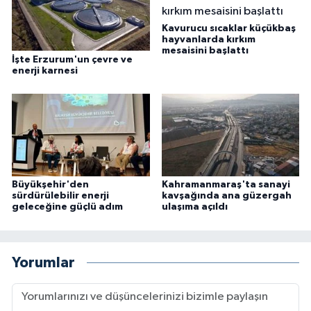
Kavurucu sıcaklar küçükbaş
hayvanlarda kırkım
mesaisini başlattı
İşte Erzurum'un çevre ve
enerji karnesi
Büyükşehir'den
Kahramanmaraş'ta sanayi
sürdürülebilir enerji
kavşağında ana güzergah
geleceğine güçlü adım
ulaşıma açıldı
Yorumlar