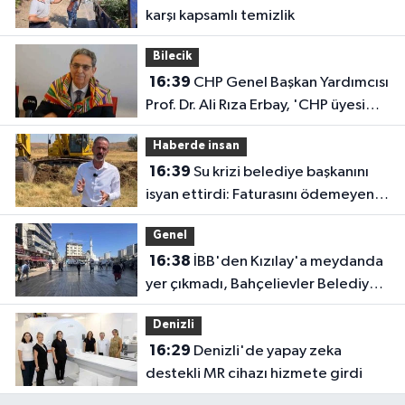
karşı kapsamlı temizlik
Bilecik
16:39
CHP Genel Başkan Yardımcısı
Prof. Dr. Ali Rıza Erbay, 'CHP üyesi
olmak inanç ister, emek ister, yürek
Haberde insan
ister'
16:39
Su krizi belediye başkanını
isyan ettirdi: Faturasını ödemeyen
vatandaşlara böyle seslendi
Genel
16:38
İBB'den Kızılay'a meydanda
yer çıkmadı, Bahçelievler Belediyesi
yer tahsis etti
Denizli
16:29
Denizli'de yapay zeka
destekli MR cihazı hizmete girdi