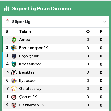
Süper Lig Puan Durumu
Süper Lig
#
Takım
O
P
1
Amed
0
0
2
Erzurumspor FK
0
0
3
Başakşehir
0
0
4
Kocaelispor
0
0
5
Beşiktaş
0
0
6
Eyüpspor
0
0
7
Galatasaray
0
0
8
Çorum FK
0
0
9
Gaziantep FK
0
0