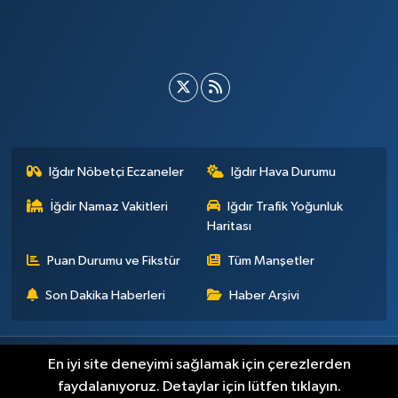
Iğdır Nöbetçi Eczaneler
Iğdır Hava Durumu
İğdir Namaz Vakitleri
Iğdır Trafik Yoğunluk
Haritası
Puan Durumu ve Fikstür
Tüm Manşetler
Son Dakika Haberleri
Haber Arşivi
Künye
İletişim
Çerez Politikası
Gizlilik ilkeleri
En iyi site deneyimi sağlamak için çerezlerden
faydalanıyoruz. Detaylar için lütfen tıklayın.