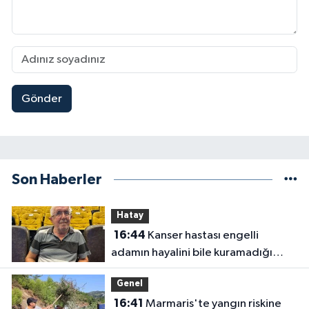
Gönder
Son Haberler
Hatay
16:44
Kanser hastası engelli
adamın hayalini bile kuramadığı
evine kavuşunca döktüğü gözyaşı
Genel
duygulandırdı
16:41
Marmaris'te yangın riskine