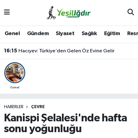
Iğdır Nöbetçi Eczaneler
Genel
Gündem
Siyaset
Sağlık
Eğitim
Resm
Iğdır Hava Durumu
16:15
Hacıyev: Türkiye’den Gelen Öz Evine Gelir
İğdir Namaz Vakitleri
Iğdır Trafik Yoğunluk Haritası
Süper Lig Puan Durumu ve Fikstür
Genel
Tüm Manşetler
HABERLER
ÇEVRE
Kanispi Şelalesi'nde hafta
Son Dakika Haberleri
sonu yoğunluğu
Haber Arşivi