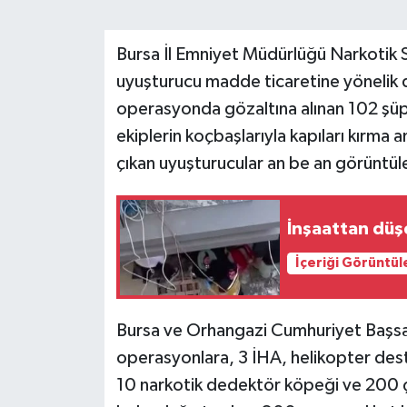
Bursa İl Emniyet Müdürlüğü Narkotik 
uyuşturucu madde ticaretine yönelik 
operasyonda gözaltına alınan 102 şüp
ekiplerin koçbaşlarıyla kapıları kırma 
çıkan uyuşturucular an be an görüntül
İnşaattan düşe
İçeriği Görüntül
Bursa ve Orhangazi Cumhuriyet Başsavc
operasyonlara, 3 İHA, helikopter dest
10 narkotik dedektör köpeği ve 200 ç