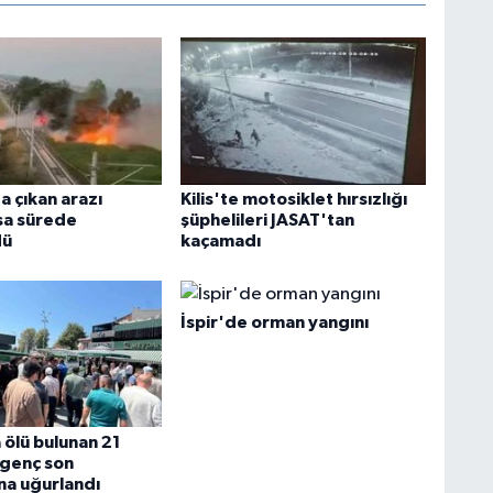
a çıkan arazı
Kilis'te motosiklet hırsızlığı
ısa sürede
şüphelileri JASAT'tan
dü
kaçamadı
İspir'de orman yangını
 ölü bulunan 21
 genç son
na uğurlandı