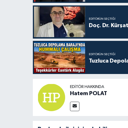
EDITÖRÜN SEÇTIĞI
Doç. Dr. Kürşa
EDITÖRÜN SEÇTIĞI
Tuzluca Depol
EDITÖR HAKKINDA
Hatem POLAT