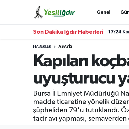
Genel
Gü
Iğdır Nöbetçi Eczaneler
Son Dakika Iğdır Haberleri
17:24
Kam
Iğdır Hava Durumu
HABERLER
ASAYIŞ
İğdir Namaz Vakitleri
Kapıları koçba
Iğdır Trafik Yoğunluk Haritası
uyuşturucu y
Süper Lig Puan Durumu ve Fikstür
Bursa İl Emniyet Müdürlüğü Na
Tüm Manşetler
madde ticaretine yönelik düzen
şüpheliden 79'u tutuklandı. Özel
Son Dakika Haberleri
tacir avı yapması, semaverden 
Haber Arşivi