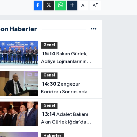
-
+
A
A
Son Haberler
Genel
15:14
Bakan Gürlek,
Adliye Lojmanlarının
Açılışını Gerçekleştirdi
Genel
14:30
Zengezur
Koridoru Sonrasında
Iğdır
Genel
13:14
Adalet Bakanı
Akın Gürlek Iğdır’da
Dijital Medya
Haberler