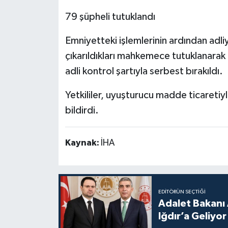
79 şüpheli tutuklandı
Emniyetteki işlemlerinin ardından adl
çıkarıldıkları mahkemece tutuklanarak
adli kontrol şartıyla serbest bırakıldı.
Yetkililer, uyuşturucu madde ticaretiyl
bildirdi.
Kaynak:
İHA
EDITÖRÜN SEÇTIĞI
Adalet Bakanı 
Iğdır’a Geliyor