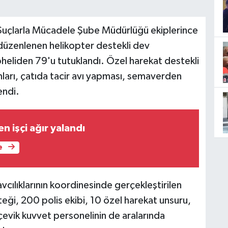
Suçlarla Mücadele Şube Müdürlüğü ekiplerince
düzenlenen helikopter destekli dev
heliden 79'u tutuklandı. Özel harekat destekli
anları, çatıda tacir avı yapması, semaverden
endi.
n işçi ağır yalandı
e
ılıklarının koordinesinde gerçekleştirilen
eği, 200 polis ekibi, 10 özel harekat unsuru,
evik kuvvet personelinin de aralarında