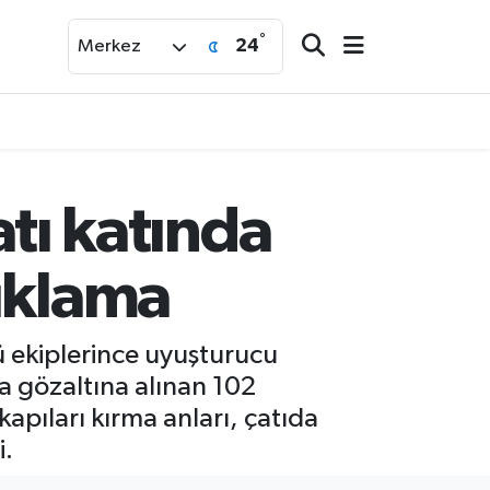
°
24
Merkez
atı katında
uklama
 ekiplerince uyuşturucu
a gözaltına alınan 102
apıları kırma anları, çatıda
i.