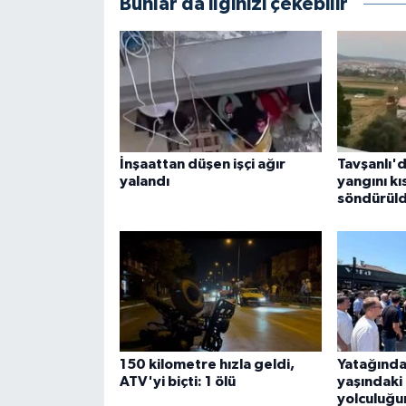
Bunlar da ilginizi çekebilir
İnşaattan düşen işçi ağır
Tavşanlı'd
yalandı
yangını k
söndürül
150 kilometre hızla geldi,
Yatağında
ATV'yi biçti: 1 ölü
yaşındaki
yolculuğu