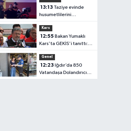
Çalıştayı’na Katıldı
13:13
Taziye evinde
husumetlilerini
tabancayla kovalayan
Kars
şüpheli gözaltına alındı
12:55
Bakan Yumaklı
Kars'ta GEKİS'i tanıttı:
Büyükbaş hayvancılıkta
Genel
'dijital kimlik' dönemi
12:23
Iğdır’da 850
başladı
Vatandaşa Dolandırıcılık
Uyarısı: “Polis ve Savcı
Para İstemez”