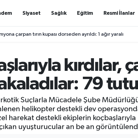
ndem
Siyaset
Sağlık
Eğitim
Resmi İlanlar
yona çarpan tırın kupası dorseden ayrıldı: 1 ağır yaralı
şlarıyla kırdılar, ç
akaladılar: 79 tut
rkotik Suçlarla Mücadele Şube Müdürlüğü
lenen helikopter destekli dev operasyond
 harekat destekli ekiplerin koçbaşlarıyla k
çıkan uyuşturucular an be an görüntülend