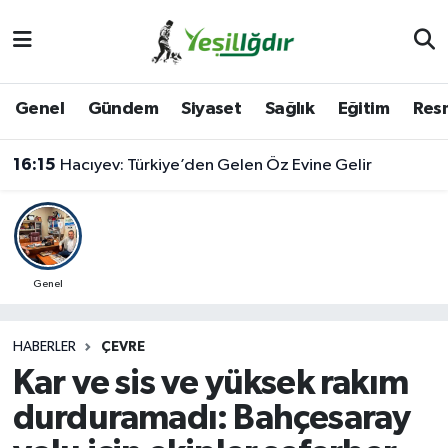
Iğdır Nöbetçi Eczaneler
Genel
Gündem
Siyaset
Sağlık
Eğitim
Resm
Iğdır Hava Durumu
16:15
Hacıyev: Türkiye’den Gelen Öz Evine Gelir
İğdir Namaz Vakitleri
Iğdır Trafik Yoğunluk Haritası
Süper Lig Puan Durumu ve Fikstür
Genel
Tüm Manşetler
HABERLER
ÇEVRE
Kar ve sis ve yüksek rakım
Son Dakika Haberleri
durduramadı: Bahçesaray
Haber Arşivi