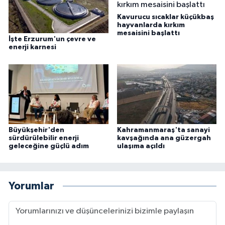
Kavurucu sıcaklar küçükbaş
hayvanlarda kırkım
mesaisini başlattı
İşte Erzurum'un çevre ve
enerji karnesi
Büyükşehir'den
Kahramanmaraş'ta sanayi
sürdürülebilir enerji
kavşağında ana güzergah
geleceğine güçlü adım
ulaşıma açıldı
Yorumlar