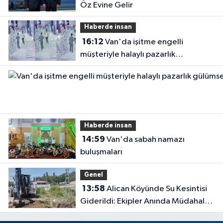
Öz Evine Gelir
Haberde insan
16:12
Van'da işitme engelli
müşteriyle halaylı pazarlık
gülümsetti
Haberde insan
14:59
Van'da sabah namazı
buluşmaları
Genel
13:58
Alican Köyünde Su Kesintisi
Giderildi: Ekipler Anında Müdahale
Etti