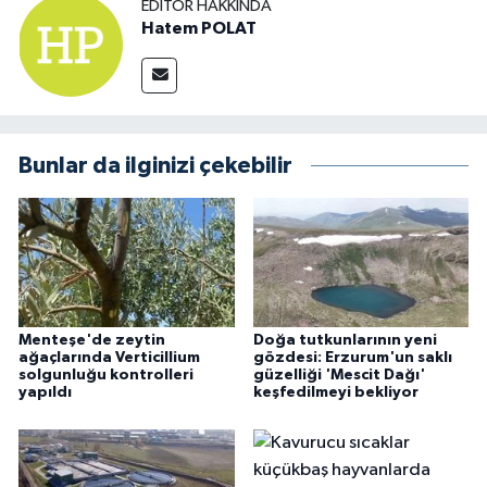
EDITÖR HAKKINDA
Hatem POLAT
Bunlar da ilginizi çekebilir
Menteşe'de zeytin
Doğa tutkunlarının yeni
ağaçlarında Verticillium
gözdesi: Erzurum'un saklı
solgunluğu kontrolleri
güzelliği 'Mescit Dağı'
yapıldı
keşfedilmeyi bekliyor