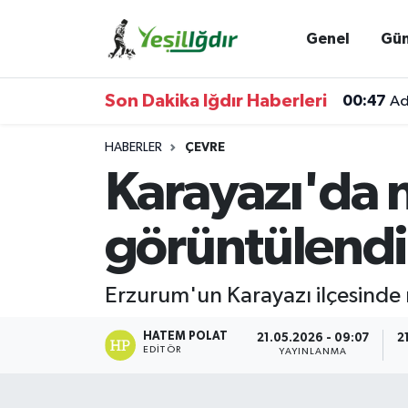
Genel
Gü
Iğdır Nöbetçi Eczaneler
Son Dakika Iğdır Haberleri
00:47
Ad
Iğdır Hava Durumu
HABERLER
ÇEVRE
İğdir Namaz Vakitleri
Karayazı'da n
Iğdır Trafik Yoğunluk Haritası
görüntülendi
Süper Lig Puan Durumu ve Fikstür
Erzurum'un Karayazı ilçesinde n
Tüm Manşetler
HATEM POLAT
21.05.2026 - 09:07
2
Son Dakika Haberleri
EDITÖR
YAYINLANMA
Haber Arşivi