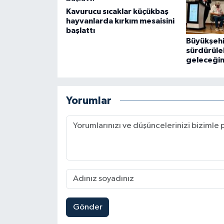
Kavurucu sıcaklar küçükbaş
hayvanlarda kırkım mesaisini
başlattı
Büyükşeh
sürdürüleb
geleceğin
Yorumlar
Gönder