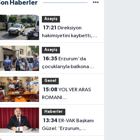
Son Haberler
Asayiş
17:21
Direksiyon
hakimiyetini kaybetti,
karşı şeritteki otomobile
Asayiş
çarptı
16:35
Erzurum'da
çocuklarıyla balkona
çıkan uzaklaştırma
Genel
kararlı koca ikna edildi
15:08
YOL VER ARAS
ROMANI
OKUYUCUSUYLA
Haberler
BULUŞTU
13:34
ER-VAK Başkanı
Güzel: 'Erzurum,
savunma sanayii