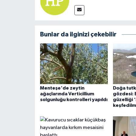
Bunlar da ilginizi çekebilir
Menteşe'de zeytin
Doğa tutku
ağaçlarında Verticillium
gözdesi: 
solgunluğu kontrolleri yapıldı
güzelliği 
keşfedilm