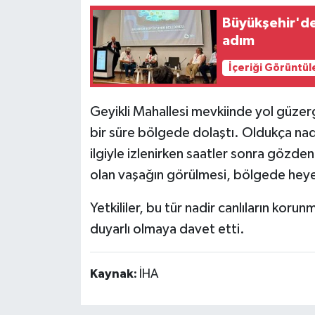
Büyükşehir'den
adım
İçeriği Görüntül
Geyikli Mahallesi mevkiinde yol güzer
bir süre bölgede dolaştı. Oldukça nadi
ilgiyle izlenirken saatler sonra gözd
olan vaşağın görülmesi, bölgede hey
Yetkililer, bu tür nadir canlıların koru
duyarlı olmaya davet etti.
Kaynak:
İHA