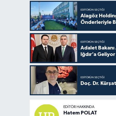
EDITÖRÜN SEÇTIĞI
Alagöz Holding
Önderleriyle B
EDITÖRÜN SEÇTIĞI
Adalet Bakanı 
Iğdır’a Geliyor
EDITÖRÜN SEÇTIĞI
Doç. Dr. Kürşa
EDITÖR HAKKINDA
Hatem POLAT