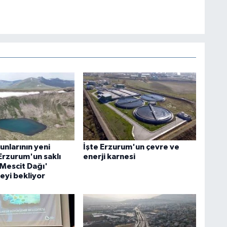
nlarının yeni
İşte Erzurum'un çevre ve
Erzurum'un saklı
enerji karnesi
'Mescit Dağı'
eyi bekliyor