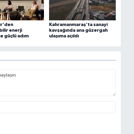
ir'den
Kahramanmaraş'ta sanayi
ilir enerji
kavşağında ana güzergah
e güçlü adım
ulaşıma açıldı