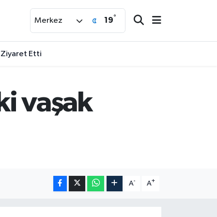
°
19
Merkez
 Ziyaret Etti
ki vaşak
-
+
A
A