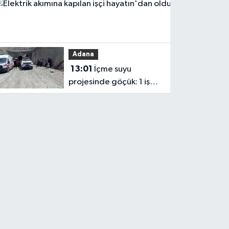
Haberler
ekosistemine daha
13:04
güçlü şekilde dâhil
Elektrik
edilmeli'
akımına
Adana
kapılan işçi
13:01
İçme suyu
hayatın'dan
projesinde göçük: 1 işçi
oldu
hayatını kaybetti, 1'i
ağır yaralı