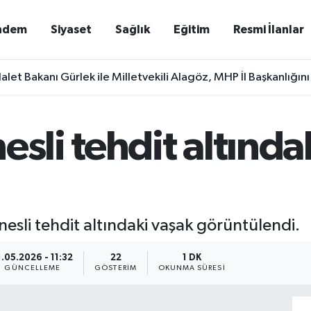
ndem
Siyaset
Sağlık
Eğitim
Resmi İlanlar
alet Bakanı Gürlek ile Milletvekili Alagöz, MHP İl Başkanlığını
esli tehdit altında
esli tehdit altındaki vaşak görüntülendi.
1.05.2026 - 11:32
22
1 DK
GÜNCELLEME
GÖSTERIM
OKUNMA SÜRESI