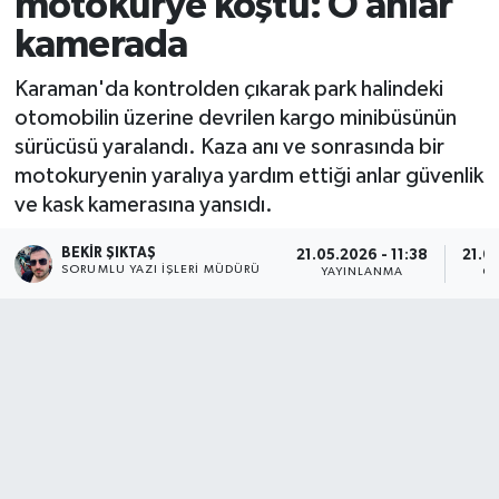
motokurye koştu: O anlar
kamerada
Karaman'da kontrolden çıkarak park halindeki
otomobilin üzerine devrilen kargo minibüsünün
sürücüsü yaralandı. Kaza anı ve sonrasında bir
motokuryenin yaralıya yardım ettiği anlar güvenlik
ve kask kamerasına yansıdı.
BEKIR ŞIKTAŞ
21.05.2026 - 11:38
21.05
SORUMLU YAZI İŞLERI MÜDÜRÜ
YAYINLANMA
G