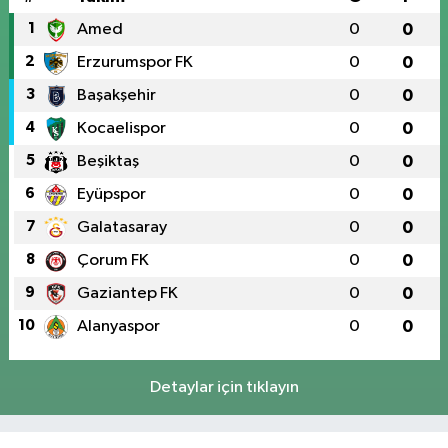
1
Amed
0
0
2
Erzurumspor FK
0
0
3
Başakşehir
0
0
4
Kocaelispor
0
0
5
Beşiktaş
0
0
6
Eyüpspor
0
0
7
Galatasaray
0
0
8
Çorum FK
0
0
9
Gaziantep FK
0
0
10
Alanyaspor
0
0
Detaylar için tıklayın