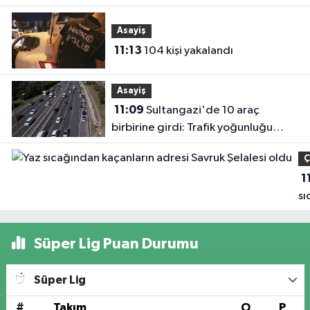
Mensuplarıyla Buluştu
Asayiş
11:13
104 kişi yakalandı
Asayiş
11:09
Sultangazi'de 10 araç
birbirine girdi: Trafik yoğunluğu
havadan görüntülendi
Ç
1
sı
ka
ad
Süper Lig Puan Durumu
Sa
Şe
Süper Lig
ol
#
Takım
O
P