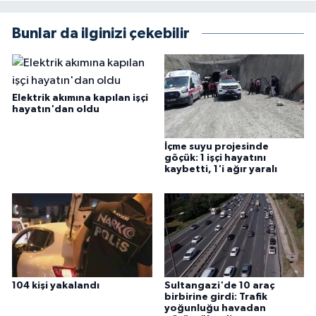
Bunlar da ilginizi çekebilir
Elektrik akımına kapılan işçi
hayatın'dan oldu
İçme suyu projesinde
göçük: 1 işçi hayatını
kaybetti, 1'i ağır yaralı
104 kişi yakalandı
Sultangazi'de 10 araç
birbirine girdi: Trafik
yoğunluğu havadan