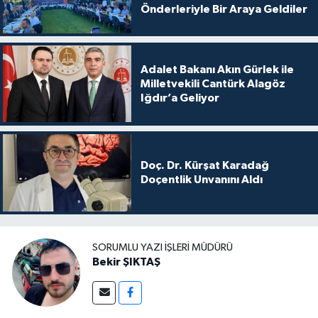
Önderleriyle Bir Araya Geldiler
Adalet Bakanı Akın Gürlek ile
Milletvekili Cantürk Alagöz
Iğdır’a Geliyor
Doç. Dr. Kürşat Karadağ
Doçentlik Unvanını Aldı
SORUMLU YAZI İŞLERI MÜDÜRÜ
Bekir ŞIKTAŞ