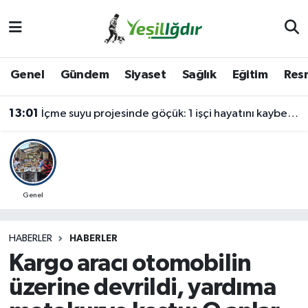
Iğdır Nöbetçi Eczaneler
Genel
Gündem
Siyaset
Sağlık
Eğitim
Resm
Iğdır Hava Durumu
13:01
İçme suyu projesinde göçük: 1 işçi hayatını kaybetti, 1'i ağır yaralı
İğdir Namaz Vakitleri
Iğdır Trafik Yoğunluk Haritası
Süper Lig Puan Durumu ve Fikstür
Genel
Tüm Manşetler
HABERLER
HABERLER
Kargo aracı otomobilin
Son Dakika Haberleri
üzerine devrildi, yardıma
Haber Arşivi