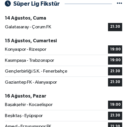
Süper Lig Fikstür
14 Ağustos, Cuma
Galatasaray - Çorum FK
21:30
15 Ağustos, Cumartesi
Konyaspor - Rizespor
19:00
Kasımpaşa - Trabzonspor
19:00
Gençlerbirliği S.K. - Fenerbahçe
21:30
Gaziantep FK - Alanyaspor
21:30
16 Ağustos, Pazar
Başakşehir - Kocaelispor
19:00
Beşiktaş - Eyüpspor
21:30
Amed - Erzurumspor FK
21:30