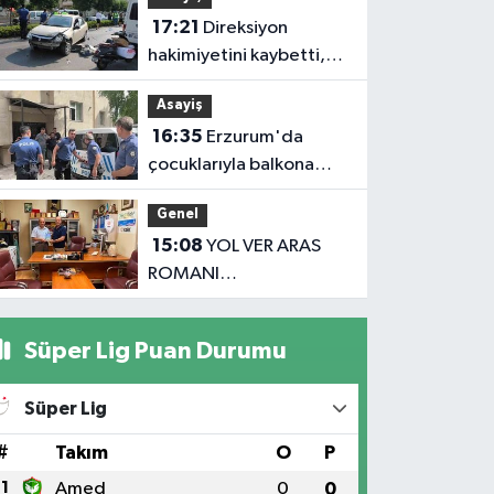
17:21
Direksiyon
hakimiyetini kaybetti,
karşı şeritteki otomobile
Asayiş
çarptı
16:35
Erzurum'da
çocuklarıyla balkona
çıkan uzaklaştırma
Genel
kararlı koca ikna edildi
15:08
YOL VER ARAS
ROMANI
OKUYUCUSUYLA
BULUŞTU
Süper Lig Puan Durumu
Süper Lig
#
Takım
O
P
1
Amed
0
0