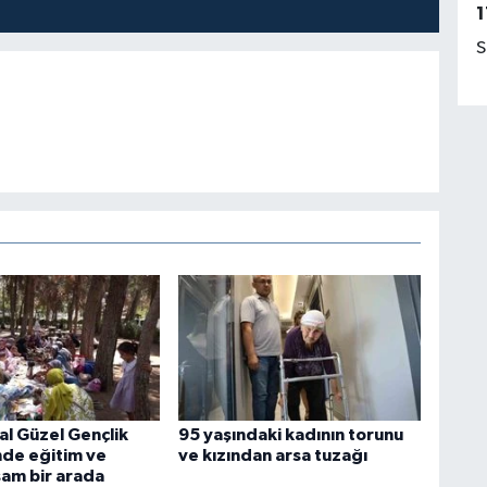
1
S
al Güzel Gençlik
95 yaşındaki kadının torunu
de eğitim ve
ve kızından arsa tuzağı
şam bir arada