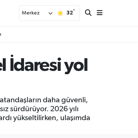
°
32
Merkez
ı
l İdaresi yol
 vatandaşların daha güvenli,
sız sürdürüyor. 2026 yılı
rdı yükseltilirken, ulaşımda