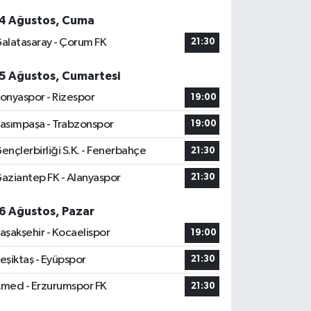
4 Ağustos, Cuma
alatasaray - Çorum FK
21:30
5 Ağustos, Cumartesi
onyaspor - Rizespor
19:00
asımpaşa - Trabzonspor
19:00
ençlerbirliği S.K. - Fenerbahçe
21:30
aziantep FK - Alanyaspor
21:30
6 Ağustos, Pazar
aşakşehir - Kocaelispor
19:00
eşiktaş - Eyüpspor
21:30
med - Erzurumspor FK
21:30