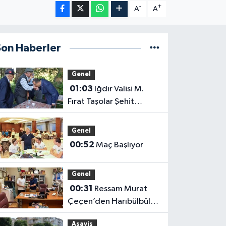
-
+
A
A
Son Haberler
Genel
01:03
Iğdır Valisi M.
Fırat Taşolar Şehit
Babasının Elini Öptü
Genel
00:52
Maç Başlıyor
Genel
00:31
Ressam Murat
Çeçen’den Harıbülbül
Hediyesi
Asayiş