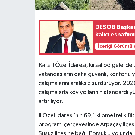
DESOB Başkanı
kalıcı esnafı
İçeriği Görüntül
Kars İl Özel İdaresi, kırsal bölgelerde
vatandaşların daha güvenli, konforlu 
çalışmalarını aralıksız sürdürüyor. 20
çalışmalarla köy yollarının standardı yü
artırılıyor.
İl Özel İdaresi'nin 69,1 kilometrelik B
programı çerçevesinde Arpaçay ilçesin
Susuz ilçesine bağlı Porsuklu yolunda i