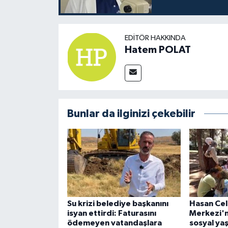
EDITÖR HAKKINDA
Hatem POLAT
Bunlar da ilginizi çekebilir
Su krizi belediye başkanını
Hasan Cel
isyan ettirdi: Faturasını
Merkezi'n
ödemeyen vatandaşlara
sosyal ya