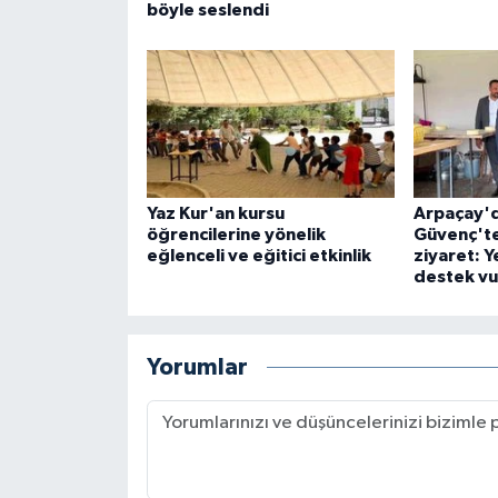
böyle seslendi
Yaz Kur'an kursu
Arpaçay'
öğrencilerine yönelik
Güvenç'te
eğlenceli ve eğitici etkinlik
ziyaret: Y
destek v
Yorumlar