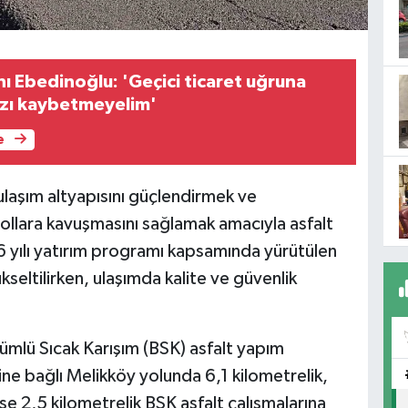
 Ebedinoğlu: 'Geçici ticaret uğruna
mızı kaybetmeyelim'
e
 ulaşım altyapısını güçlendirmek ve
yollara kavuşmasını sağlamak amacıyla asfalt
26 yılı yatırım programı kapsamında yürütülen
kseltilirken, ulaşımda kalite ve güvenlik
itümlü Sıcak Karışım (BSK) asfalt yapım
e bağlı Melikköy yolunda 6,1 kilometrelik,
se 2,5 kilometrelik BSK asfalt çalışmalarına