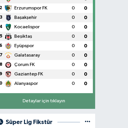
2
Erzurumspor FK
0
0
3
Başakşehir
0
0
4
Kocaelispor
0
0
5
Beşiktaş
0
0
6
Eyüpspor
0
0
7
Galatasaray
0
0
8
Çorum FK
0
0
9
Gaziantep FK
0
0
0
Alanyaspor
0
0
Detaylar için tıklayın
Süper Lig Fikstür