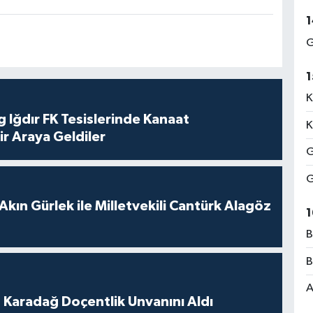
1
G
1
K
 Iğdır FK Tesislerinde Kanaat
K
ir Araya Geldiler
G
G
Akın Gürlek ile Milletvekili Cantürk Alagöz
1
B
B
A
t Karadağ Doçentlik Unvanını Aldı