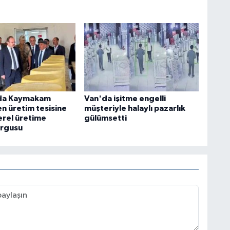
da Kaymakam
Van'da işitme engelli
n üretim tesisine
müşteriyle halaylı pazarlık
erel üretime
gülümsetti
urgusu