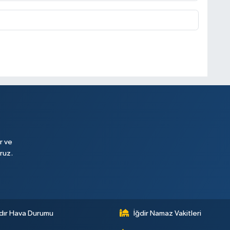
r ve
ruz.
dır Hava Durumu
İğdir Namaz Vakitleri