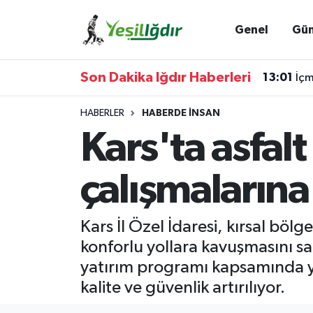
Genel
Gü
Iğdır Nöbetçi Eczaneler
Son Dakika Iğdır Haberleri
13:01
İçm
Iğdır Hava Durumu
HABERLER
HABERDE INSAN
İğdir Namaz Vakitleri
Kars'ta asfalt 
Iğdır Trafik Yoğunluk Haritası
çalışmalarına
Süper Lig Puan Durumu ve Fikstür
Kars İl Özel İdaresi, kırsal bö
Tüm Manşetler
konforlu yollara kavuşmasını sa
yatırım programı kapsamında yür
Son Dakika Haberleri
kalite ve güvenlik artırılıyor.
Haber Arşivi