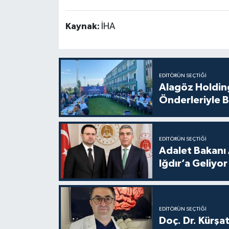
Kaynak:
İHA
EDITÖRÜN SEÇTIĞI
Alagöz Holding
Önderleriyle B
EDITÖRÜN SEÇTIĞI
Adalet Bakanı 
Iğdır’a Geliyor
EDITÖRÜN SEÇTIĞI
Doç. Dr. Kürşa