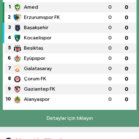
1
Amed
0
0
2
Erzurumspor FK
0
0
3
Başakşehir
0
0
4
Kocaelispor
0
0
5
Beşiktaş
0
0
6
Eyüpspor
0
0
7
Galatasaray
0
0
8
Çorum FK
0
0
9
Gaziantep FK
0
0
10
Alanyaspor
0
0
Detaylar için tıklayın