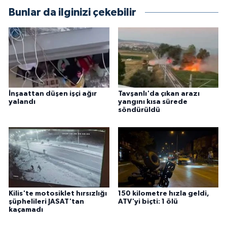
Bunlar da ilginizi çekebilir
İnşaattan düşen işçi ağır
Tavşanlı'da çıkan arazı
yalandı
yangını kısa sürede
söndürüldü
Kilis'te motosiklet hırsızlığı
150 kilometre hızla geldi,
şüphelileri JASAT'tan
ATV'yi biçti: 1 ölü
kaçamadı