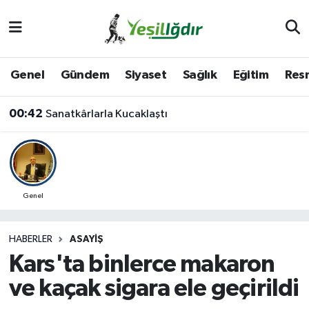
Iğdır Nöbetçi Eczaneler
Genel
Gündem
Siyaset
Sağlık
Eğitim
Resm
Iğdır Hava Durumu
00:42
Sanatkârlarla Kucaklaştı
İğdir Namaz Vakitleri
Iğdır Trafik Yoğunluk Haritası
Süper Lig Puan Durumu ve Fikstür
Genel
Tüm Manşetler
HABERLER
ASAYIŞ
Kars'ta binlerce makaron
Son Dakika Haberleri
ve kaçak sigara ele geçirildi
Haber Arşivi