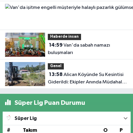
gülümsetti
Haberde insan
14:59
Van'da sabah namazı
buluşmaları
Genel
13:58
Alican Köyünde Su Kesintisi
Giderildi: Ekipler Anında Müdahale
Etti
Süper Lig Puan Durumu
Süper Lig
#
Takım
O
P