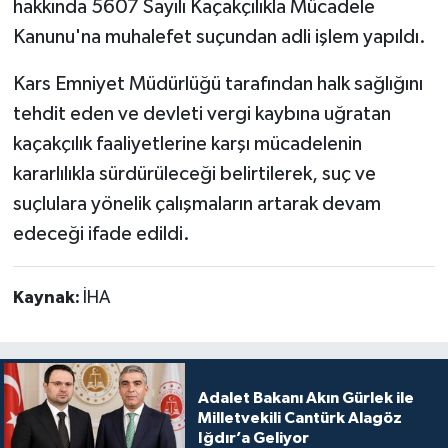
hakkında 5607 Sayılı Kaçakçılıkla Mücadele
Kanunu'na muhalefet suçundan adli işlem yapıldı.
Kars Emniyet Müdürlüğü tarafından halk sağlığını
tehdit eden ve devleti vergi kaybına uğratan
kaçakçılık faaliyetlerine karşı mücadelenin
kararlılıkla sürdürüleceği belirtilerek, suç ve
suçlulara yönelik çalışmaların artarak devam
edeceği ifade edildi.
Kaynak:
İHA
Adalet Bakanı Akın Gürlek ile
Milletvekili Cantürk Alagöz
Iğdır’a Geliyor