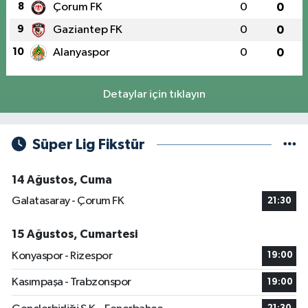
8
Çorum FK
0
0
9
Gaziantep FK
0
0
10
Alanyaspor
0
0
Detaylar için tıklayın
Süper Lig Fikstür
14 Ağustos, Cuma
Galatasaray - Çorum FK
21:30
15 Ağustos, Cumartesi
Konyaspor - Rizespor
19:00
Kasımpaşa - Trabzonspor
19:00