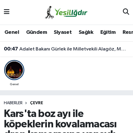
Iğdır Nöbetçi Eczaneler
Genel
Gündem
Siyaset
Sağlık
Eğitim
Resm
Iğdır Hava Durumu
00:47
Adalet Bakanı Gürlek ile Milletvekili Alagöz, MHP İl Başkanlığını Ziyaret Etti
İğdir Namaz Vakitleri
Iğdır Trafik Yoğunluk Haritası
Süper Lig Puan Durumu ve Fikstür
Genel
Tüm Manşetler
HABERLER
ÇEVRE
Kars'ta boz ayı ile
Son Dakika Haberleri
köpeklerin kovalamacası
Haber Arşivi