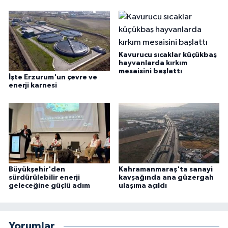
Kavurucu sıcaklar küçükbaş
hayvanlarda kırkım
mesaisini başlattı
İşte Erzurum'un çevre ve
enerji karnesi
Büyükşehir'den
Kahramanmaraş'ta sanayi
sürdürülebilir enerji
kavşağında ana güzergah
geleceğine güçlü adım
ulaşıma açıldı
Yorumlar