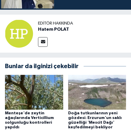
EDITÖR HAKKINDA
Hatem POLAT
Bunlar da ilginizi çekebilir
Menteşe'de zeytin
Doğa tutkunlarının yeni
ağaçlarında Verticillium
gözdesi: Erzurum'un saklı
solgunluğu kontrolleri
güzelliği 'Mescit Dağı'
yapıldı
keşfedilmeyi bekliyor