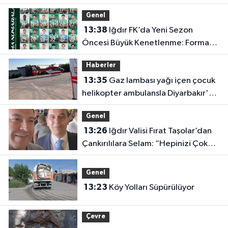
Rehberlik Desteği
Genel
13:38
Iğdır FK’da Yeni Sezon
Öncesi Büyük Kenetlenme: Forma
Numaraları Belli Oldu
Haberler
13:35
Gaz lambası yağı içen çocuk
helikopter ambulansla Diyarbakır'a
sevk edildi
Genel
13:26
Iğdır Valisi Fırat Taşolar’dan
Çankırılılara Selam: “Hepinizi Çok
Seviyorum”
Genel
13:23
Köy Yolları Süpürülüyor
Çevre