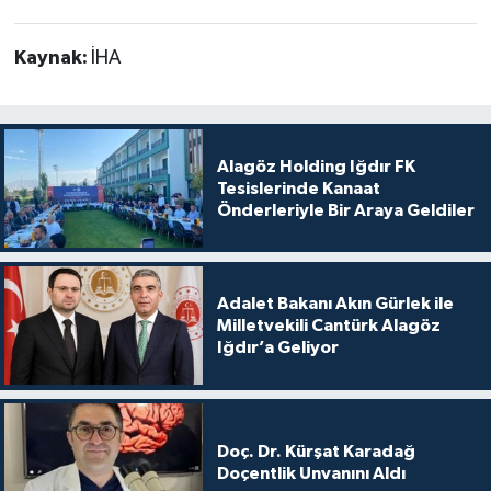
Kaynak:
İHA
Alagöz Holding Iğdır FK
Tesislerinde Kanaat
Önderleriyle Bir Araya Geldiler
Adalet Bakanı Akın Gürlek ile
Milletvekili Cantürk Alagöz
Iğdır’a Geliyor
Doç. Dr. Kürşat Karadağ
Doçentlik Unvanını Aldı