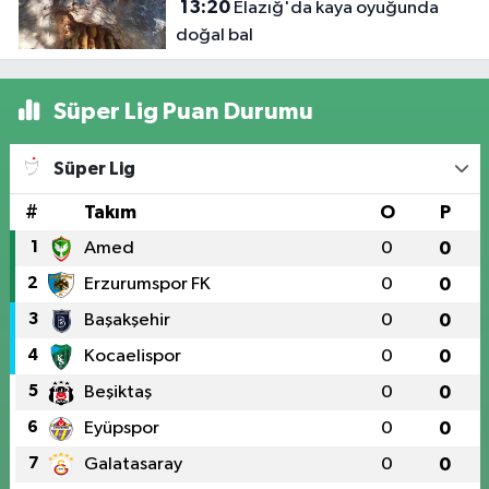
13:20
Elazığ'da kaya oyuğunda
doğal bal
Süper Lig Puan Durumu
Süper Lig
#
Takım
O
P
1
Amed
0
0
2
Erzurumspor FK
0
0
3
Başakşehir
0
0
4
Kocaelispor
0
0
5
Beşiktaş
0
0
6
Eyüpspor
0
0
7
Galatasaray
0
0