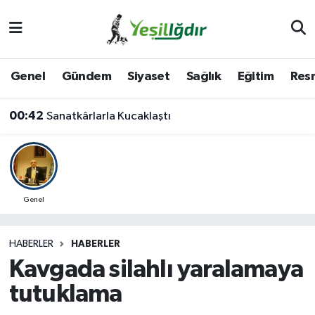
Iğdır Nöbetçi Eczaneler
Genel
Gündem
Siyaset
Sağlık
Eğitim
Resm
Iğdır Hava Durumu
00:42
Sanatkârlarla Kucaklaştı
İğdir Namaz Vakitleri
Iğdır Trafik Yoğunluk Haritası
Süper Lig Puan Durumu ve Fikstür
Genel
Tüm Manşetler
HABERLER
HABERLER
Kavgada silahlı yaralamaya
Son Dakika Haberleri
tutuklama
Haber Arşivi