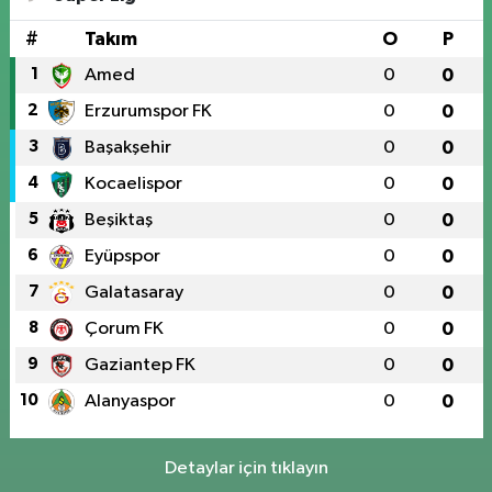
#
Takım
O
P
Asayiş
1
Amed
0
0
15:13
İnşaattan düşen işçi ağır
2
Erzurumspor FK
0
0
yalandı
3
Başakşehir
0
0
4
Kocaelispor
0
0
5
Beşiktaş
0
0
6
Eyüpspor
0
0
7
Galatasaray
0
0
8
Çorum FK
0
0
9
Gaziantep FK
0
0
10
Alanyaspor
0
0
Detaylar için tıklayın