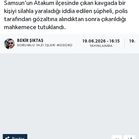
Samsun'un Atakum ilçesinde çıkan kavgada bir
kişiyi silahla yaraladığı iddia edilen şüpheli, polis
tarafından gözaltına alındıktan sonra çıkarıldığı
mahkemece tutuklandı.
BEKIR ŞIKTAŞ
19.06.2026 - 16:15
19.0
SORUMLU YAZI İŞLERI MÜDÜRÜ
YAYINLANMA
G
Paylaş
-
+