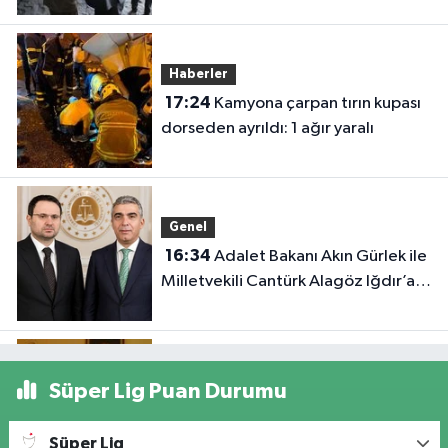
Haberler
17:24
Kamyona çarpan tırın kupası
dorseden ayrıldı: 1 ağır yaralı
Genel
16:34
Adalet Bakanı Akın Gürlek ile
Milletvekili Cantürk Alagöz Iğdır’a
Geliyor
Genel
Süper Lig Puan Durumu
15:57
Eski Maliyeci Kenan Akar
Hayatını Kaybetti
Süper Lig