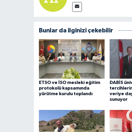
Bunlar da ilginizi çekebilir
ETSO ve İSO mesleki eğitim
DABİS üni
protokolü kapsamında
tercihler
yürütme kurulu toplandı
veriye day
sunuyor