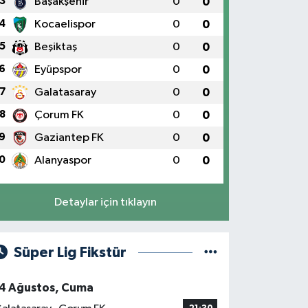
3
Başakşehir
0
0
4
Kocaelispor
0
0
5
Beşiktaş
0
0
6
Eyüpspor
0
0
7
Galatasaray
0
0
8
Çorum FK
0
0
9
Gaziantep FK
0
0
0
Alanyaspor
0
0
Detaylar için tıklayın
Süper Lig Fikstür
4 Ağustos, Cuma