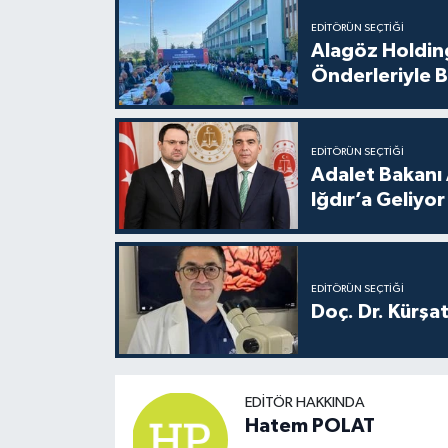
EDITÖRÜN SEÇTIĞI
Alagöz Holding
Önderleriyle B
EDITÖRÜN SEÇTIĞI
Adalet Bakanı 
Iğdır’a Geliyor
EDITÖRÜN SEÇTIĞI
Doç. Dr. Kürşa
EDITÖR HAKKINDA
Hatem POLAT