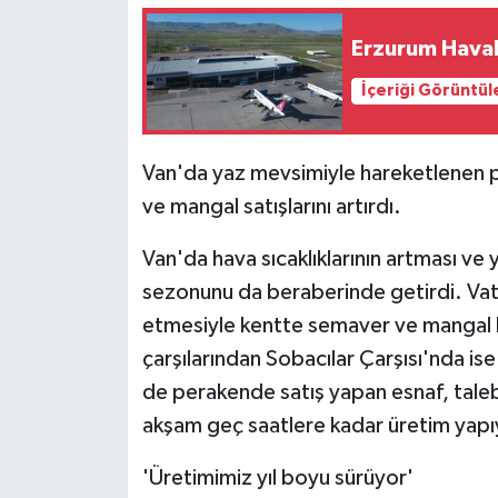
Erzurum Haval
İçeriği Görüntül
Van'da yaz mevsimiyle hareketlenen p
ve mangal satışlarını artırdı.
Van'da hava sıcaklıklarının artması ve 
sezonunu da beraberinde getirdi. Vatand
etmesiyle kentte semaver ve mangal k
çarşılarından Sobacılar Çarşısı'nda i
de perakende satış yapan esnaf, taleb
akşam geç saatlere kadar üretim yapı
'Üretimimiz yıl boyu sürüyor'