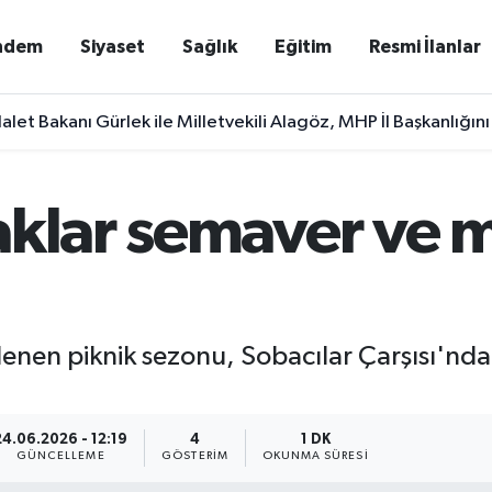
ndem
Siyaset
Sağlık
Eğitim
Resmi İlanlar
alet Bakanı Gürlek ile Milletvekili Alagöz, MHP İl Başkanlığını
aklar semaver ve 
ı
enen piknik sezonu, Sobacılar Çarşısı'nda
24.06.2026 - 12:19
4
1 DK
GÜNCELLEME
GÖSTERIM
OKUNMA SÜRESI