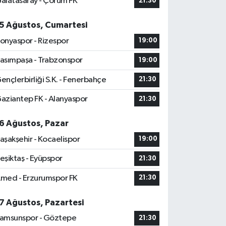
alatasaray - Çorum FK
21:30
5 Ağustos, Cumartesi
onyaspor - Rizespor
19:00
asımpaşa - Trabzonspor
19:00
ençlerbirliği S.K. - Fenerbahçe
21:30
aziantep FK - Alanyaspor
21:30
6 Ağustos, Pazar
aşakşehir - Kocaelispor
19:00
eşiktaş - Eyüpspor
21:30
med - Erzurumspor FK
21:30
7 Ağustos, Pazartesi
amsunspor - Göztepe
21:30