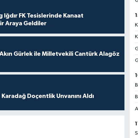
G
 Iğdır FK Tesislerinde Kanaat
1
ir Araya Geldiler
K
K
G
Akın Gürlek ile Milletvekili Cantürk Alagöz
G
1
B
t Karadağ Doçentlik Unvanını Aldı
B
A
1
S