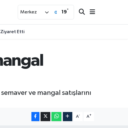
°
19
Merkez
 Ziyaret Etti
mangal
 semaver ve mangal satışlarını
-
+
A
A