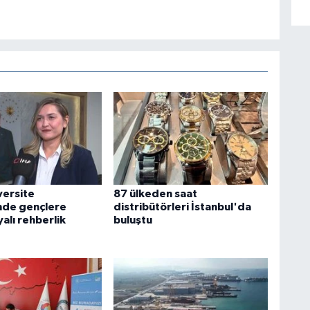
versite
87 ülkeden saat
inde gençlere
distribütörleri İstanbul'da
alı rehberlik
buluştu