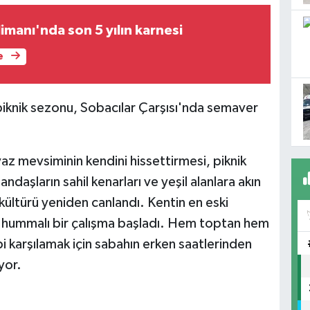
imanı'nda son 5 yılın karnesi
e
iknik sezonu, Sobacılar Çarşısı'nda semaver
yaz mevsiminin kendini hissettirmesi, piknik
aşların sahil kenarları ve yeşil alanlara akın
ültürü yeniden canlandı. Kentin en eski
se hummalı bir çalışma başladı. Hem toptan hem
i karşılamak için sabahın erken saatlerinden
yor.