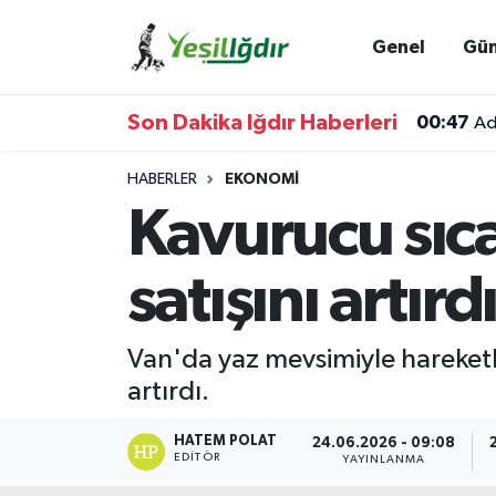
Genel
Gü
Iğdır Nöbetçi Eczaneler
Son Dakika Iğdır Haberleri
00:47
Ad
Iğdır Hava Durumu
HABERLER
EKONOMI
İğdir Namaz Vakitleri
Kavurucu sıc
Iğdır Trafik Yoğunluk Haritası
satışını artırd
Süper Lig Puan Durumu ve Fikstür
Van'da yaz mevsimiyle hareketl
Tüm Manşetler
artırdı.
Son Dakika Haberleri
HATEM POLAT
24.06.2026 - 09:08
EDITÖR
YAYINLANMA
Haber Arşivi