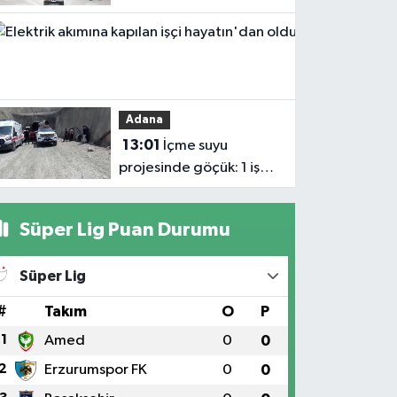
savunma sanayii
Haberler
ekosistemine daha
13:04
güçlü şekilde dâhil
Elektrik
edilmeli'
akımına
Adana
kapılan işçi
13:01
İçme suyu
hayatın'dan
projesinde göçük: 1 işçi
oldu
hayatını kaybetti, 1'i
ağır yaralı
Süper Lig Puan Durumu
Süper Lig
#
Takım
O
P
1
Amed
0
0
2
Erzurumspor FK
0
0