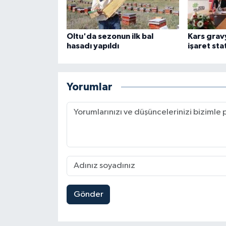
Oltu'da sezonun ilk bal
Kars grav
hasadı yapıldı
işaret sta
Yorumlar
Gönder