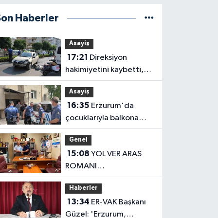
Son Haberler
Asayiş
17:21
Direksiyon
hakimiyetini kaybetti,
karşı şeritteki otomobile
Asayiş
çarptı
16:35
Erzurum'da
çocuklarıyla balkona
çıkan uzaklaştırma
Genel
kararlı koca ikna edildi
15:08
YOL VER ARAS
ROMANI
OKUYUCUSUYLA
Haberler
BULUŞTU
13:34
ER-VAK Başkanı
Güzel: 'Erzurum,