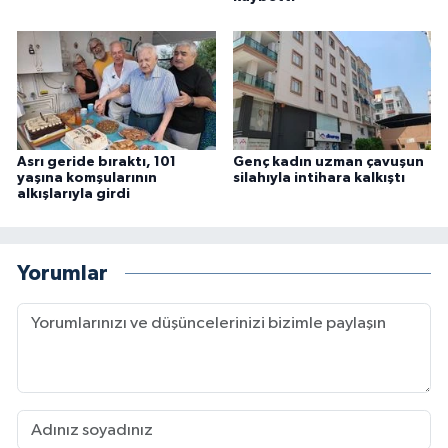
Asrı geride bıraktı, 101
Genç kadın uzman çavuşun
yaşına komşularının
silahıyla intihara kalkıştı
alkışlarıyla girdi
Yorumlar