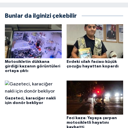
Bunlar da ilginizi çekebilir
Motosikletin dükkana
Evdeki silah faciası küçük
girdiği kazanın görüntüleri
çocuğu hayattan kopardı
ortaya çıktı
Gazeteci, karaciğer nakli
için donör bekliyor
Feci kaza: Yayaya çarpan
motosikletli hayatını
kaybetti