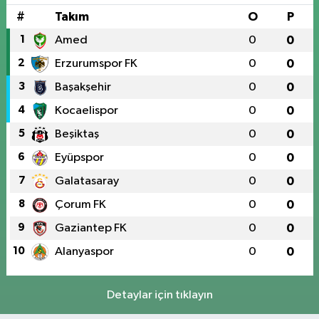
#
Takım
O
P
1
Amed
0
0
2
Erzurumspor FK
0
0
3
Başakşehir
0
0
4
Kocaelispor
0
0
5
Beşiktaş
0
0
6
Eyüpspor
0
0
7
Galatasaray
0
0
8
Çorum FK
0
0
9
Gaziantep FK
0
0
10
Alanyaspor
0
0
Detaylar için tıklayın