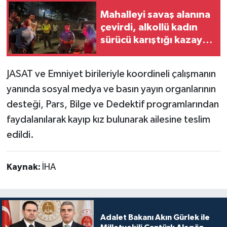
Mahalleyi savaş alanına
çevirdi, alkollü kadın
sürücü karıştığı kazayı
unuttu
JASAT ve Emniyet birileriyle koordineli çalışmanın
yanında sosyal medya ve basın yayın organlarının
desteği, Pars, Bilge ve Dedektif programlarından
faydalanılarak kayıp kız bulunarak ailesine teslim
edildi.
Kaynak:
İHA
Adalet Bakanı Akın Gürlek ile