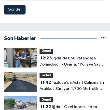
Gönder
Son Haberler
Genel
12:23
Iğdır’da 850 Vatandaşa
Dolandırıcılık Uyarısı: “Polis ve Savcı
Para İstemez”
Genel
11:42
Tuzluca’da Asfalt Çalışmaları
Aralıksız Sürüyor: 1.700 Metrelik
Kısım Tamamlandı
Genel
11:22
Iğdır İl Özel İdaresi’nden