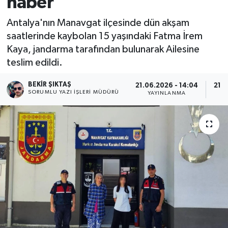
haber
Antalya'nın Manavgat ilçesinde dün akşam
saatlerinde kaybolan 15 yaşındaki Fatma İrem
Kaya, jandarma tarafından bulunarak Ailesine
teslim edildi.
BEKIR ŞIKTAŞ
21.06.2026 - 14:04
21.0
SORUMLU YAZI İŞLERI MÜDÜRÜ
YAYINLANMA