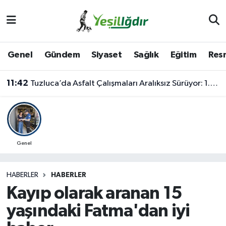
Iğdır Nöbetçi Eczaneler
Genel
Gündem
Siyaset
Sağlık
Eğitim
Resm
Iğdır Hava Durumu
11:42
Tuzluca’da Asfalt Çalışmaları Aralıksız Sürüyor: 1.700 Metrelik Kısım Tamamlandı
İğdir Namaz Vakitleri
Iğdır Trafik Yoğunluk Haritası
Süper Lig Puan Durumu ve Fikstür
Genel
Tüm Manşetler
HABERLER
HABERLER
Kayıp olarak aranan 15
Son Dakika Haberleri
yaşındaki Fatma'dan iyi
Haber Arşivi