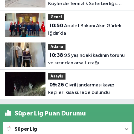
Köylerde Temizlik Seferberliği:
“Daha Yaşanabilir Çevre İçin
Genel
Sahadayız”
10:50
Adalet Bakanı Akın Gürlek
Iğdır’da
Adana
10:38
95 yaşındaki kadının torunu
ve kızından arsa tuzağı
Asayiş
09:26
Çivril jandarması kayıp
keçileri kısa sürede bulundu
Süper Lig Puan Durumu
Süper Lig