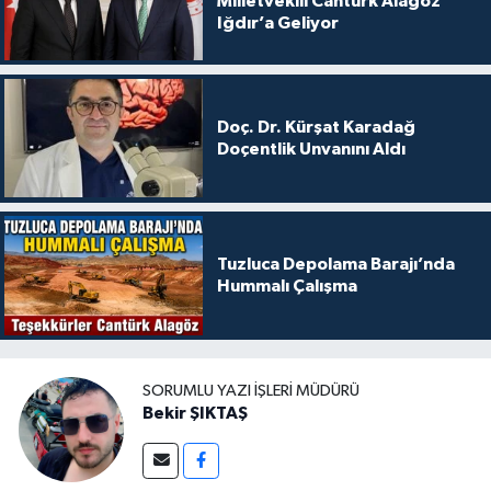
Milletvekili Cantürk Alagöz
Iğdır’a Geliyor
Doç. Dr. Kürşat Karadağ
Doçentlik Unvanını Aldı
Tuzluca Depolama Barajı’nda
Hummalı Çalışma
SORUMLU YAZI İŞLERI MÜDÜRÜ
Bekir ŞIKTAŞ