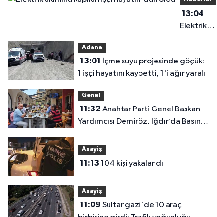
13:04
Elektrik
akımına
Adana
kapılan işç
13:01
İçme suyu projesinde göçük:
hayatın'd
1 işçi hayatını kaybetti, 1'i ağır yaralı
oldu
Genel
11:32
Anahtar Parti Genel Başkan
Yardımcısı Demiröz, Iğdır’da Basın
Mensuplarıyla Buluştu
Asayiş
11:13
104 kişi yakalandı
Asayiş
11:09
Sultangazi'de 10 araç