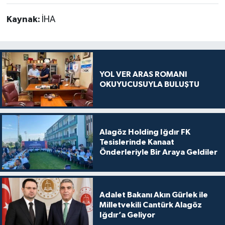
Kaynak:
İHA
YOL VER ARAS ROMANI
OKUYUCUSUYLA BULUŞTU
Alagöz Holding Iğdır FK
Tesislerinde Kanaat
Önderleriyle Bir Araya Geldiler
Adalet Bakanı Akın Gürlek ile
Milletvekili Cantürk Alagöz
Iğdır’a Geliyor