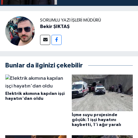
SORUMLU YAZI İŞLERI MÜDÜRÜ
Bekir ŞIKTAŞ
Bunlar da ilginizi çekebilir
Elektrik akımına kapılan işçi
hayatın'dan oldu
İçme suyu projesinde
göçük: 1 işçi hayatını
kaybetti, 1'i ağır yaralı