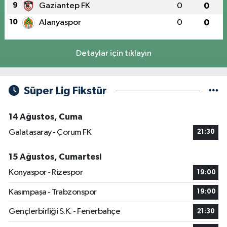
9
Gaziantep FK
0
0
10
Alanyaspor
0
0
Detaylar için tıklayın
Süper Lig Fikstür
14 Ağustos, Cuma
Galatasaray - Çorum FK
21:30
15 Ağustos, Cumartesi
Konyaspor - Rizespor
19:00
Kasımpaşa - Trabzonspor
19:00
Gençlerbirliği S.K. - Fenerbahçe
21:30