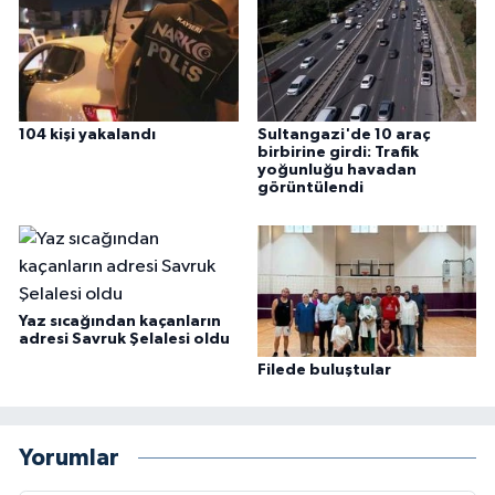
104 kişi yakalandı
Sultangazi'de 10 araç
birbirine girdi: Trafik
yoğunluğu havadan
görüntülendi
Yaz sıcağından kaçanların
adresi Savruk Şelalesi oldu
Filede buluştular
Yorumlar