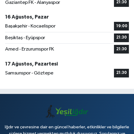
Gaziantep FK - Alanyaspor
21:30
16 Ağustos, Pazar
Başakşehir - Kocaelispor
19:00
Beşiktaş - Eyüpspor
21:30
Amed - Erzurumspor FK
21:30
17 Ağustos, Pazartesi
Samsunspor - Göztepe
21:30
Iğdır ve çevresine dair en güncel haberler, etkinlikler ve bilgilerle
sizlere hizmet vermekten mutluluk duyuyoruz. Sorularınız ve