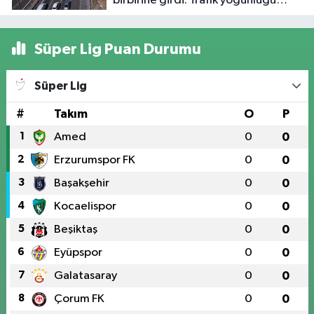
birbirine girdi: Trafik yoğunluğu
havadan görüntülendi
Süper Lig Puan Durumu
Süper Lig
#
Takım
O
P
1
Amed
0
0
2
Erzurumspor FK
0
0
3
Başakşehir
0
0
4
Kocaelispor
0
0
5
Beşiktaş
0
0
6
Eyüpspor
0
0
7
Galatasaray
0
0
8
Çorum FK
0
0