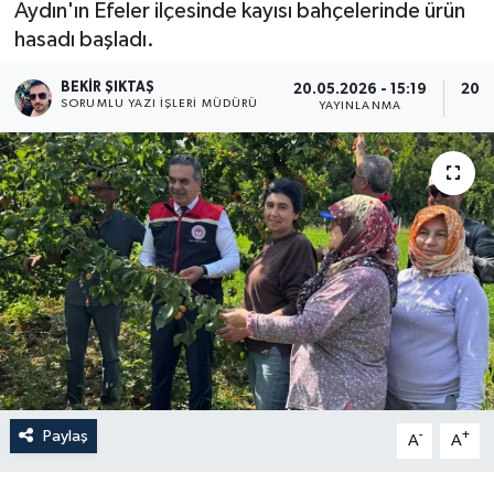
Aydın'ın Efeler ilçesinde kayısı bahçelerinde ürün
hasadı başladı.
BEKIR ŞIKTAŞ
20.05.2026 - 15:19
20.0
SORUMLU YAZI İŞLERI MÜDÜRÜ
YAYINLANMA
G
Paylaş
-
+
A
A