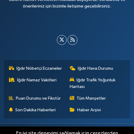
önerileriniz için bizimle iletişime geçebilirsiniz.
Iğdır Nöbetçi Eczaneler
Iğdır Hava Durumu
İğdir Namaz Vakitleri
Iğdır Trafik Yoğunluk
Haritası
Puan Durumu ve Fikstür
Tüm Manşetler
Son Dakika Haberleri
Haber Arşivi
Künye
İletişim
Çerez Politikası
Gizlilik ilkeleri
En iyi site deneyimi sağlamak için çerezlerden