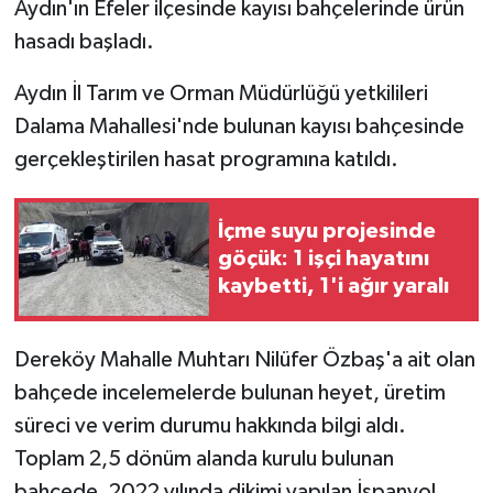
Aydın'ın Efeler ilçesinde kayısı bahçelerinde ürün
hasadı başladı.
Aydın İl Tarım ve Orman Müdürlüğü yetkilileri
Dalama Mahallesi'nde bulunan kayısı bahçesinde
gerçekleştirilen hasat programına katıldı.
İçme suyu projesinde
göçük: 1 işçi hayatını
kaybetti, 1'i ağır yaralı
Dereköy Mahalle Muhtarı Nilüfer Özbaş'a ait olan
bahçede incelemelerde bulunan heyet, üretim
süreci ve verim durumu hakkında bilgi aldı.
Toplam 2,5 dönüm alanda kurulu bulunan
bahçede, 2022 yılında dikimi yapılan İspanyol