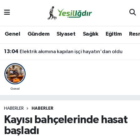
Iğdır Nöbetçi Eczaneler
Genel
Gündem
Siyaset
Sağlık
Eğitim
Resm
Iğdır Hava Durumu
13:04
Elektrik akımına kapılan işçi hayatın'dan oldu
İğdir Namaz Vakitleri
Iğdır Trafik Yoğunluk Haritası
Süper Lig Puan Durumu ve Fikstür
Genel
Tüm Manşetler
HABERLER
HABERLER
Kayısı bahçelerinde hasat
Son Dakika Haberleri
başladı
Haber Arşivi