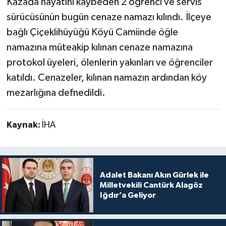
Kazada hayatını kaybeden 2 öğrenci ve servis
sürücüsünün bugün cenaze namazı kılındı. İlçeye
bağlı Çiçeklihüyüğü Köyü Camiinde öğle
namazına müteakip kılınan cenaze namazına
protokol üyeleri, ölenlerin yakınları ve öğrenciler
katıldı. Cenazeler, kılınan namazın ardından köy
mezarlığına defnedildi.
Kaynak:
İHA
Adalet Bakanı Akın Gürlek ile
Milletvekili Cantürk Alagöz
Iğdır’a Geliyor