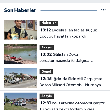
Son Haberler
Haberler
13:12
Evdeki silah faciası küçük
çocuğu hayattan kopardı
Asayiş
13:02
Gülistan Doku
soruşturmasında iki dalgıca
tutuklama
Genel
12:45
Iğdır’da Şiddetli Çarpışma:
Beton Mikseri Otomobili Hurdaya
Çevirdi (4 Yaralı)
Asayiş
12:31
Polis aracına otomobil çarptı:
1'i polis 1'i bekçi toplam 6 yaralı