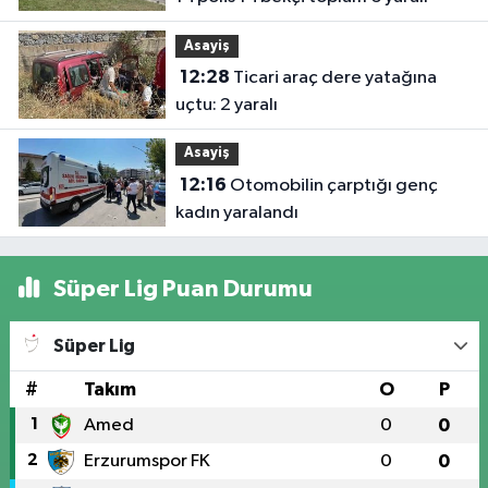
Asayiş
12:28
Ticari araç dere yatağına
uçtu: 2 yaralı
Asayiş
12:16
Otomobilin çarptığı genç
kadın yaralandı
Süper Lig Puan Durumu
Süper Lig
#
Takım
O
P
1
Amed
0
0
2
Erzurumspor FK
0
0