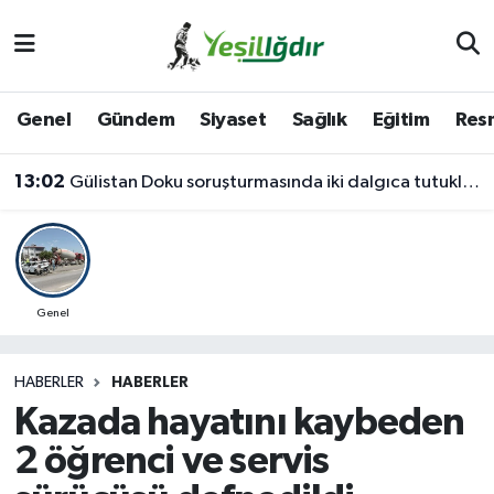
Iğdır Nöbetçi Eczaneler
Genel
Gündem
Siyaset
Sağlık
Eğitim
Resm
Iğdır Hava Durumu
13:02
Gülistan Doku soruşturmasında iki dalgıca tutuklama
İğdir Namaz Vakitleri
Iğdır Trafik Yoğunluk Haritası
Süper Lig Puan Durumu ve Fikstür
Genel
Tüm Manşetler
HABERLER
HABERLER
Kazada hayatını kaybeden
Son Dakika Haberleri
2 öğrenci ve servis
Haber Arşivi