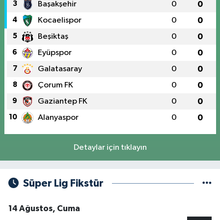
3
Başakşehir
0
0
4
Kocaelispor
0
0
5
Beşiktaş
0
0
6
Eyüpspor
0
0
7
Galatasaray
0
0
8
Çorum FK
0
0
9
Gaziantep FK
0
0
10
Alanyaspor
0
0
Detaylar için tıklayın
Süper Lig Fikstür
14 Ağustos, Cuma