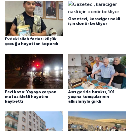
Gazeteci, karaciğer nakli
için donör bekliyor
Evdeki silah faciası küçük
çocuğu hayattan kopardı
Feci kaza: Yayaya çarpan
Asrı geride bıraktı, 101
motosikletli hayatını
yaşına komşularının
kaybetti
alkışlarıyla girdi