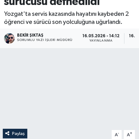
sürücüsü defnedildi
Yozgat'ta servis kazasında hayatını kaybeden 2
öğrenci ve sürücü son yolculuğuna uğurlandı.
BEKIR ŞIKTAŞ
16.05.2026 - 14:12
16.0
SORUMLU YAZI İŞLERI MÜDÜRÜ
YAYINLANMA
G
Paylaş
-
+
A
A