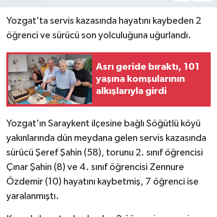
Yozgat'ta servis kazasında hayatını kaybeden 2
öğrenci ve sürücü son yolculuğuna uğurlandı.
Asrı geride bıraktı, 101
yaşına komşularının
alkışlarıyla girdi
Yozgat'ın Saraykent ilçesine bağlı Söğütlü köyü
yakınlarında dün meydana gelen servis kazasında
sürücü Şeref Şahin (58), torunu 2. sınıf öğrencisi
Çınar Şahin (8) ve 4. sınıf öğrencisi Zennure
Özdemir (10) hayatını kaybetmiş, 7 öğrenci ise
yaralanmıştı.