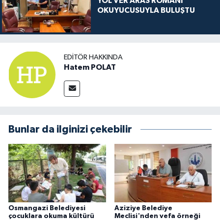
YOL VER ARAS ROMANI
OKUYUCUSUYLA BULUŞTU
EDITÖR HAKKINDA
Hatem POLAT
Bunlar da ilginizi çekebilir
Osmangazi Belediyesi
Aziziye Belediye
çocuklara okuma kültürü
Meclisi'nden vefa örneği