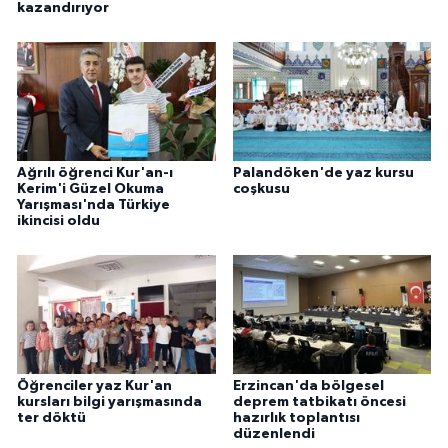
kazandırıyor
Ağrılı öğrenci Kur'an-ı
Palandöken'de yaz kursu
Kerim'i Güzel Okuma
coşkusu
Yarışması'nda Türkiye
ikincisi oldu
Öğrenciler yaz Kur'an
Erzincan'da bölgesel
kursları bilgi yarışmasında
deprem tatbikatı öncesi
ter döktü
hazırlık toplantısı
düzenlendi