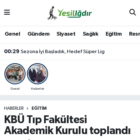
Iğdır Nöbetçi Eczaneler
Genel
Gündem
Siyaset
Sağlık
Eğitim
Resm
Iğdır Hava Durumu
00:29
Sezona İyi Başladık, Hedef Süper Lig
İğdir Namaz Vakitleri
Iğdır Trafik Yoğunluk Haritası
Süper Lig Puan Durumu ve Fikstür
Genel
Haberler
Tüm Manşetler
HABERLER
EĞITIM
KBÜ Tıp Fakültesi
Son Dakika Haberleri
Akademik Kurulu toplandı
Haber Arşivi