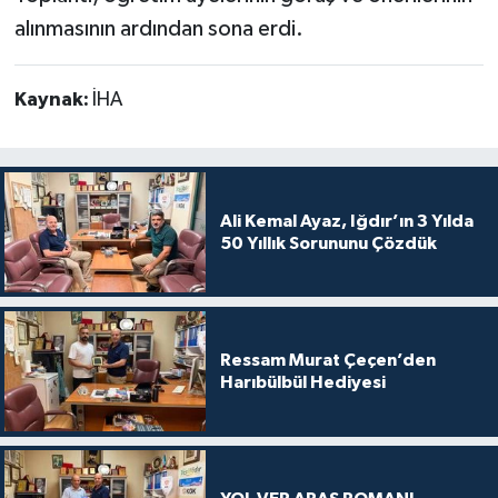
alınmasının ardından sona erdi.
Kaynak:
İHA
Ali Kemal Ayaz, Iğdır’ın 3 Yılda
50 Yıllık Sorununu Çözdük
Ressam Murat Çeçen’den
Harıbülbül Hediyesi