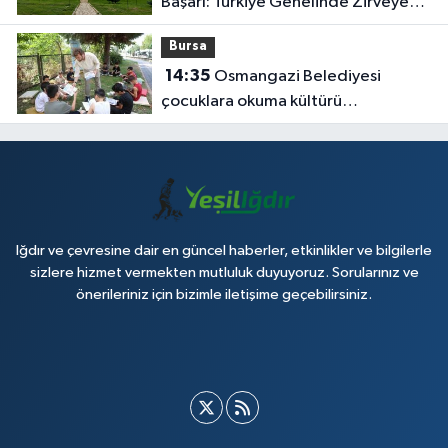
Başarı: Türkiye Genelinde Zirveye
Yerleşti!
Bursa
14:35
Osmangazi Belediyesi
çocuklara okuma kültürü
kazandırıyor
Iğdır ve çevresine dair en güncel haberler, etkinlikler ve bilgilerle
sizlere hizmet vermekten mutluluk duyuyoruz. Sorularınız ve
önerileriniz için bizimle iletişime geçebilirsiniz.