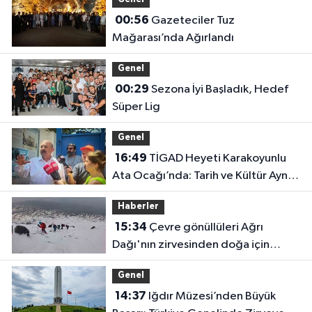
Genel
00:56
Gazeteciler Tuz
Mağarası’nda Ağırlandı
Genel
00:29
Sezona İyi Başladık, Hedef
Süper Lig
Genel
16:49
TİGAD Heyeti Karakoyunlu
Ata Ocağı’nda: Tarih ve Kültür Aynı
Çatı Altında Buluştu
Haberler
15:34
Çevre gönüllüleri Ağrı
Dağı'nın zirvesinden doğa için
seslendi
Genel
14:37
Iğdır Müzesi’nden Büyük