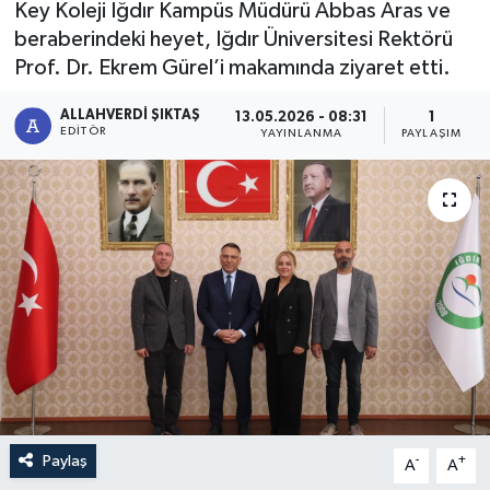
Key Koleji Iğdır Kampüs Müdürü Abbas Aras ve
beraberindeki heyet, Iğdır Üniversitesi Rektörü
Prof. Dr. Ekrem Gürel’i makamında ziyaret etti.
ALLAHVERDI ŞIKTAŞ
13.05.2026 - 08:31
1
EDITÖR
YAYINLANMA
PAYLAŞIM
Paylaş
-
+
A
A