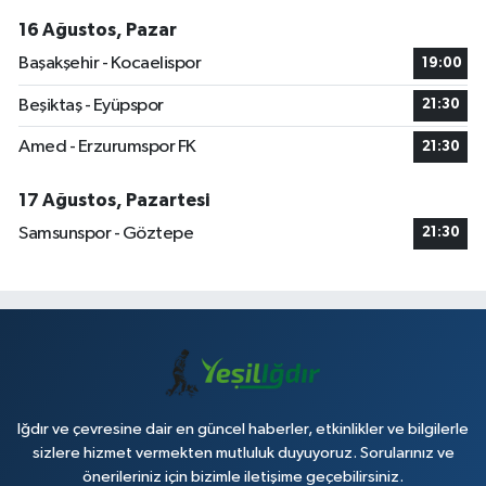
16 Ağustos, Pazar
Başakşehir - Kocaelispor
19:00
Beşiktaş - Eyüpspor
21:30
Amed - Erzurumspor FK
21:30
17 Ağustos, Pazartesi
Samsunspor - Göztepe
21:30
Iğdır ve çevresine dair en güncel haberler, etkinlikler ve bilgilerle
sizlere hizmet vermekten mutluluk duyuyoruz. Sorularınız ve
önerileriniz için bizimle iletişime geçebilirsiniz.