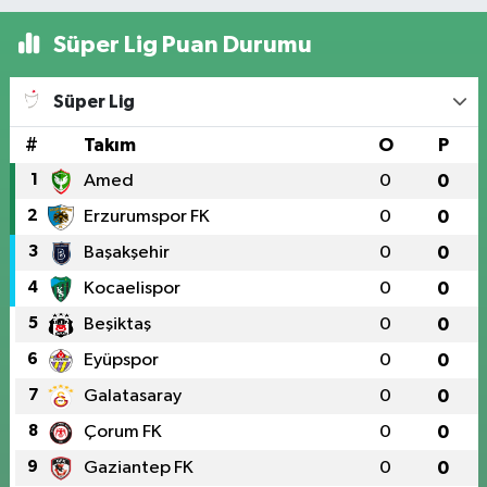
Süper Lig Puan Durumu
Süper Lig
#
Takım
O
P
1
Amed
0
0
2
Erzurumspor FK
0
0
3
Başakşehir
0
0
4
Kocaelispor
0
0
5
Beşiktaş
0
0
6
Eyüpspor
0
0
7
Galatasaray
0
0
8
Çorum FK
0
0
9
Gaziantep FK
0
0