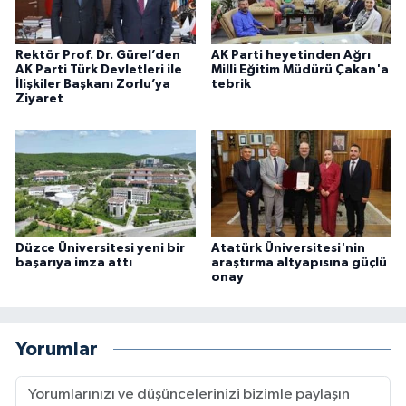
Rektör Prof. Dr. Gürel’den
AK Parti heyetinden Ağrı
AK Parti Türk Devletleri ile
Milli Eğitim Müdürü Çakan'a
İlişkiler Başkanı Zorlu’ya
tebrik
Ziyaret
Düzce Üniversitesi yeni bir
Atatürk Üniversitesi'nin
başarıya imza attı
araştırma altyapısına güçlü
onay
Yorumlar