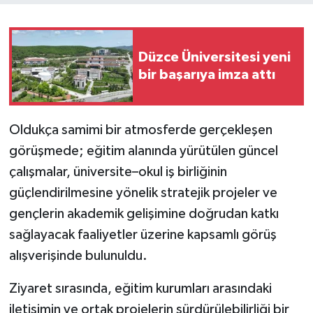
Düzce Üniversitesi yeni
bir başarıya imza attı
Oldukça samimi bir atmosferde gerçekleşen
görüşmede; eğitim alanında yürütülen güncel
çalışmalar, üniversite–okul iş birliğinin
güçlendirilmesine yönelik stratejik projeler ve
gençlerin akademik gelişimine doğrudan katkı
sağlayacak faaliyetler üzerine kapsamlı görüş
alışverişinde bulunuldu.
Ziyaret sırasında, eğitim kurumları arasındaki
iletişimin ve ortak projelerin sürdürülebilirliği bir