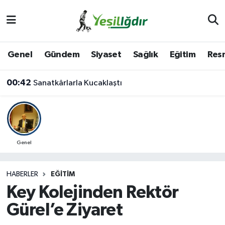
Iğdır Nöbetçi Eczaneler
Genel
Gündem
Siyaset
Sağlık
Eğitim
Resm
Iğdır Hava Durumu
00:42
Sanatkârlarla Kucaklaştı
İğdir Namaz Vakitleri
Iğdır Trafik Yoğunluk Haritası
Süper Lig Puan Durumu ve Fikstür
Genel
Tüm Manşetler
HABERLER
EĞITIM
Key Kolejinden Rektör
Son Dakika Haberleri
Gürel’e Ziyaret
Haber Arşivi