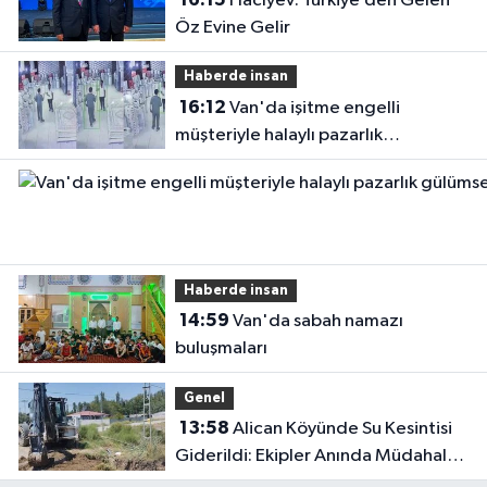
Hacıyev: Türkiye’den Gelen
Öz Evine Gelir
Haberde insan
16:12
Van'da işitme engelli
müşteriyle halaylı pazarlık
gülümsetti
Haberde insan
14:59
Van'da sabah namazı
buluşmaları
Genel
13:58
Alican Köyünde Su Kesintisi
Giderildi: Ekipler Anında Müdahale
Etti