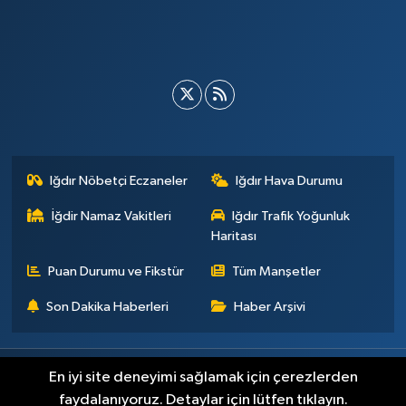
Iğdır Nöbetçi Eczaneler
Iğdır Hava Durumu
İğdir Namaz Vakitleri
Iğdır Trafik Yoğunluk
Haritası
Puan Durumu ve Fikstür
Tüm Manşetler
Son Dakika Haberleri
Haber Arşivi
Künye
İletişim
Çerez Politikası
Gizlilik ilkeleri
En iyi site deneyimi sağlamak için çerezlerden
faydalanıyoruz. Detaylar için lütfen tıklayın.