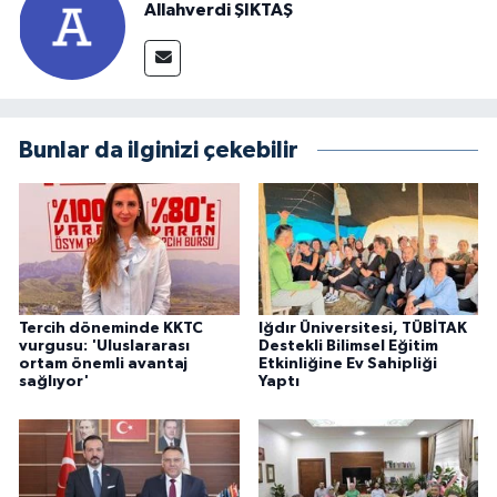
Allahverdi ŞIKTAŞ
Bunlar da ilginizi çekebilir
Tercih döneminde KKTC
Iğdır Üniversitesi, TÜBİTAK
vurgusu: 'Uluslararası
Destekli Bilimsel Eğitim
ortam önemli avantaj
Etkinliğine Ev Sahipliği
sağlıyor'
Yaptı