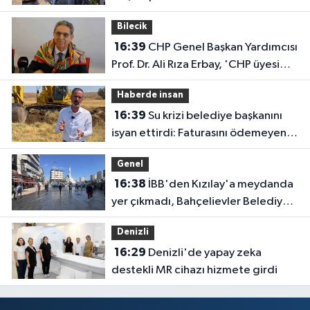
Bilecik
16:39
CHP Genel Başkan Yardımcısı
Prof. Dr. Ali Rıza Erbay, 'CHP üyesi
olmak inanç ister, emek ister, yürek
Haberde insan
ister'
16:39
Su krizi belediye başkanını
isyan ettirdi: Faturasını ödemeyen
vatandaşlara böyle seslendi
Genel
16:38
İBB'den Kızılay'a meydanda
yer çıkmadı, Bahçelievler Belediyesi
yer tahsis etti
Denizli
16:29
Denizli'de yapay zeka
destekli MR cihazı hizmete girdi