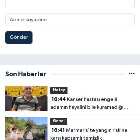
Gönder
Son Haberler
Hatay
16:44
Kanser hastası engelli
adamın hayalini bile kuramadığı
evine kavuşunca döktüğü gözyaşı
Genel
duygulandırdı
16:41
Marmaris'te yangın riskine
karşı kapsamlı temizlik