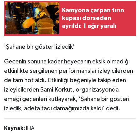
Kamyona çarpan tırın
kupası dorseden
ayrıldı: 1 ağır yaralı
'Şahane bir gösteri izledik'
Gecenin sonuna kadar heyecanın eksik olmadığı
etkinlikte sergilenen performanslar izleyicilerden
de tam not aldı. Etkinliği beğeniyle takip eden
izleyicilerden Sami Korkut, organizasyonda
emeği geçenleri kutlayarak, 'Şahane bir gösteri
izledik, adeta tadı damağımızda kaldı' dedi.
Kaynak:
İHA