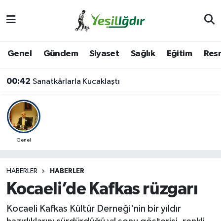
Iğdır Nöbetçi Eczaneler
Genel
Gündem
Siyaset
Sağlık
Eğitim
Resm
Iğdır Hava Durumu
00:42
Sanatkârlarla Kucaklaştı
İğdir Namaz Vakitleri
Iğdır Trafik Yoğunluk Haritası
Süper Lig Puan Durumu ve Fikstür
Genel
Tüm Manşetler
HABERLER
HABERLER
Kocaeli’de Kafkas rüzgarı
Son Dakika Haberleri
Kocaeli Kafkas Kültür Derneği'nin bir yıldır
Haber Arşivi