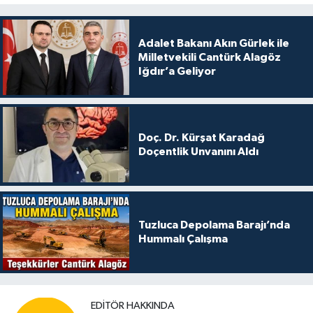
Adalet Bakanı Akın Gürlek ile
Milletvekili Cantürk Alagöz
Iğdır’a Geliyor
Doç. Dr. Kürşat Karadağ
Doçentlik Unvanını Aldı
Tuzluca Depolama Barajı’nda
Hummalı Çalışma
EDITÖR HAKKINDA