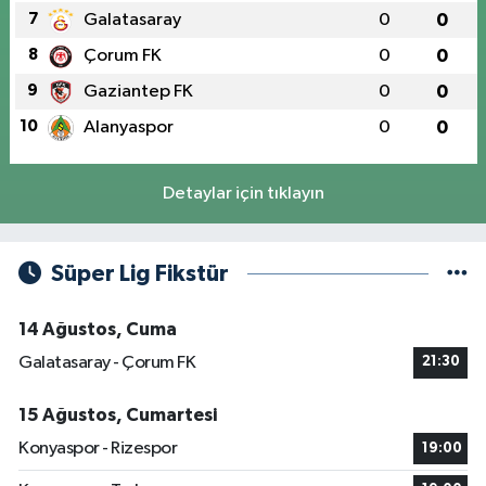
7
Galatasaray
0
0
8
Çorum FK
0
0
9
Gaziantep FK
0
0
10
Alanyaspor
0
0
Detaylar için tıklayın
Süper Lig Fikstür
14 Ağustos, Cuma
Galatasaray - Çorum FK
21:30
15 Ağustos, Cumartesi
Konyaspor - Rizespor
19:00