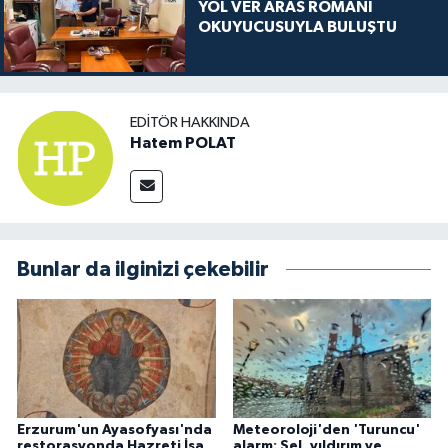
YOL VER ARAS ROMANI
OKUYUCUSUYLA BULUŞTU
EDITÖR HAKKINDA
Hatem POLAT
Bunlar da ilginizi çekebilir
Erzurum'un Ayasofyası'nda
Meteoroloji'den 'Turuncu'
restorasyonda Hazreti İsa
alarm: Sel, yıldırım ve