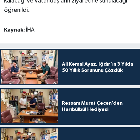
kalacağı ve vatandaşların ziyaretine sunulacağı
öğrenildi.
Kaynak:
İHA
Ali Kemal Ayaz, Iğdır’ın 3 Yılda
50 Yıllık Sorununu Çözdük
Ressam Murat Çeçen’den
Harıbülbül Hediyesi