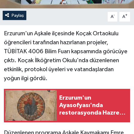
Paylaş
-
+
A
A
Erzurum'un Aşkale ilçesinde Koçak Ortaokulu
öğrencileri tarafından hazırlanan projeler,
TÜBİTAK 4006 Bilim Fuarı kapsamında görücüye
çıktı. Koçak İlköğretim Okulu'nda düzenlenen
etkinlik, protokol üyeleri ve vatandaşlardan
yoğun ilgi gördü.
Erzurum'un
Ayasofyası'nda
restorasyonda Hazreti
İsa freski çıktı
Düzenlenen programa Aşkale Kaymakamı Emre