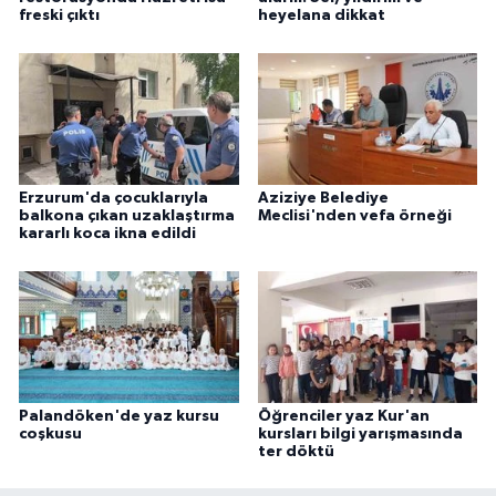
freski çıktı
heyelana dikkat
Erzurum'da çocuklarıyla
Aziziye Belediye
balkona çıkan uzaklaştırma
Meclisi'nden vefa örneği
kararlı koca ikna edildi
Palandöken'de yaz kursu
Öğrenciler yaz Kur'an
coşkusu
kursları bilgi yarışmasında
ter döktü