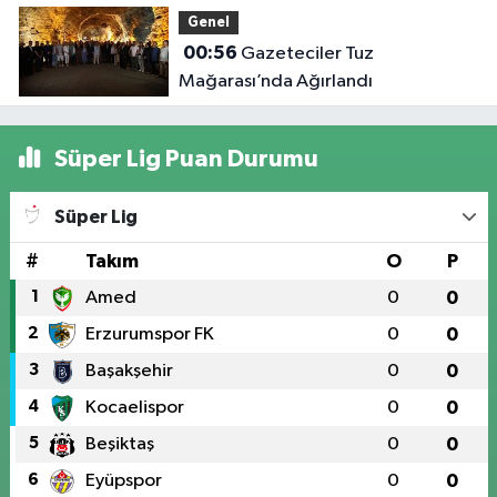
yüklü
Genel
tırdan
00:56
Gazeteciler Tuz
kilog
Mağarası’nda Ağırlandı
uyuşt
çıktı
Süper Lig Puan Durumu
Süper Lig
#
Takım
O
P
1
Amed
0
0
2
Erzurumspor FK
0
0
3
Başakşehir
0
0
4
Kocaelispor
0
0
5
Beşiktaş
0
0
6
Eyüpspor
0
0