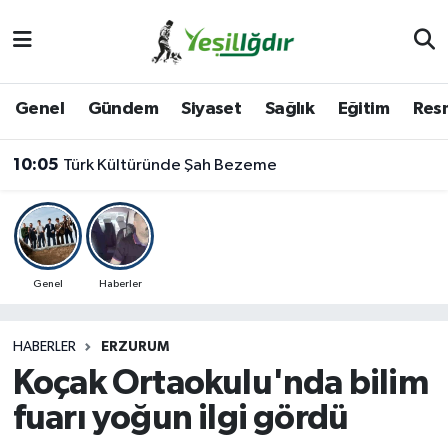
Iğdır Nöbetçi Eczaneler
Genel
Gündem
Siyaset
Sağlık
Eğitim
Resm
Iğdır Hava Durumu
10:05
Türk Kültüründe Şah Bezeme
İğdir Namaz Vakitleri
Iğdır Trafik Yoğunluk Haritası
Süper Lig Puan Durumu ve Fikstür
Genel
Haberler
Tüm Manşetler
HABERLER
ERZURUM
Koçak Ortaokulu'nda bilim
Son Dakika Haberleri
fuarı yoğun ilgi gördü
Haber Arşivi