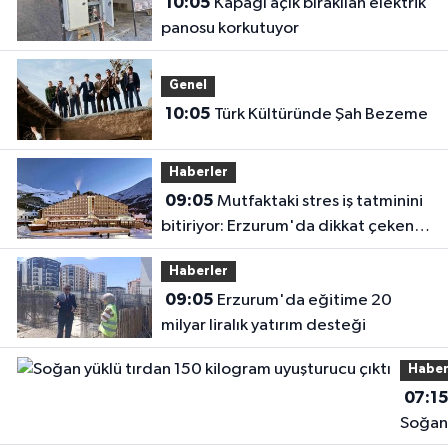
10:05
Kapağı açık bırakılan elektrik
panosu korkutuyor
Genel
10:05
Türk Kültüründe Şah Bezeme
Haberler
09:05
Mutfaktaki stres iş tatminini
bitiriyor: Erzurum'da dikkat çeken
araştırma
Haberler
09:05
Erzurum'da eğitime 20
milyar liralık yatırım desteği
Haber
07:1
Soğan