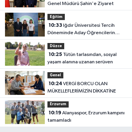
Genel Müdürü Şahin'e Ziyaret
Eğitim
10:33
Iğdır Üniversitesi Tercih
Döneminde Aday Öğrencilerin
Yanında
Düzce
10:25
Tütün tarlasından, sosyal
yaşam alanına uzanan serüven
Genel
10:24
VERGİ BORCU OLAN
MÜKELLEFLERİMİZİN DİKKATİNE
Erzurum
10:19
Alanyaspor, Erzurum kampını
tamamladı