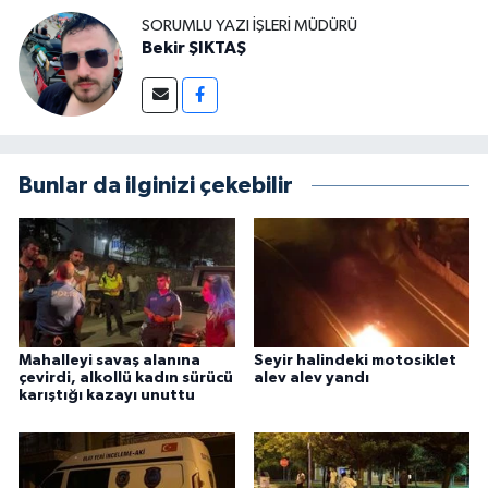
SORUMLU YAZI İŞLERI MÜDÜRÜ
Bekir ŞIKTAŞ
Bunlar da ilginizi çekebilir
Mahalleyi savaş alanına
Seyir halindeki motosiklet
çevirdi, alkollü kadın sürücü
alev alev yandı
karıştığı kazayı unuttu