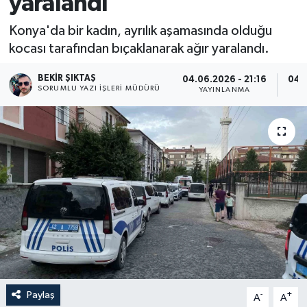
yaralandı
Konya'da bir kadın, ayrılık aşamasında olduğu
kocası tarafından bıçaklanarak ağır yaralandı.
BEKIR ŞIKTAŞ
04.06.2026 - 21:16
04.0
SORUMLU YAZI İŞLERI MÜDÜRÜ
YAYINLANMA
Paylaş
-
+
A
A