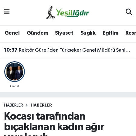
Iğdır Nöbetçi Eczaneler
Genel
Gündem
Siyaset
Sağlık
Eğitim
Resm
Iğdır Hava Durumu
10:37
Rektör Gürel'den Türkşeker Genel Müdürü Şahin'e Ziyaret
İğdir Namaz Vakitleri
Iğdır Trafik Yoğunluk Haritası
Süper Lig Puan Durumu ve Fikstür
Genel
Tüm Manşetler
HABERLER
HABERLER
Kocası tarafından
Son Dakika Haberleri
bıçaklanan kadın ağır
Haber Arşivi