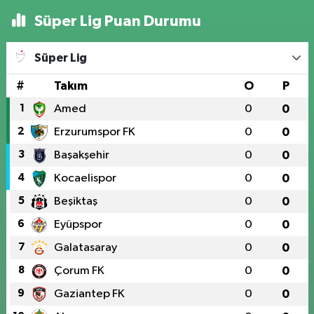
Süper Lig Puan Durumu
Süper Lig
#
Takım
O
P
1
Amed
0
0
2
Erzurumspor FK
0
0
3
Başakşehir
0
0
4
Kocaelispor
0
0
5
Beşiktaş
0
0
6
Eyüpspor
0
0
7
Galatasaray
0
0
8
Çorum FK
0
0
9
Gaziantep FK
0
0