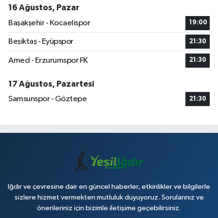
16 Ağustos, Pazar
Başakşehir - Kocaelispor
19:00
Beşiktaş - Eyüpspor
21:30
Amed - Erzurumspor FK
21:30
17 Ağustos, Pazartesi
Samsunspor - Göztepe
21:30
Iğdır ve çevresine dair en güncel haberler, etkinlikler ve bilgilerle
sizlere hizmet vermekten mutluluk duyuyoruz. Sorularınız ve
önerileriniz için bizimle iletişime geçebilirsiniz.