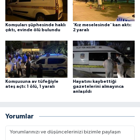
Komşuları şüphesinde haklı
'Kız meselesinde' kan aktı:
çıktı, evinde ölü bulundu
2 yaralı
Komşusuna av tüfeğiyle
Hayatını kaybettiği
ateş açtı: 1 ölü, 1 yaralı
gazetelerini almayınca
anlaşıldı
Yorumlar