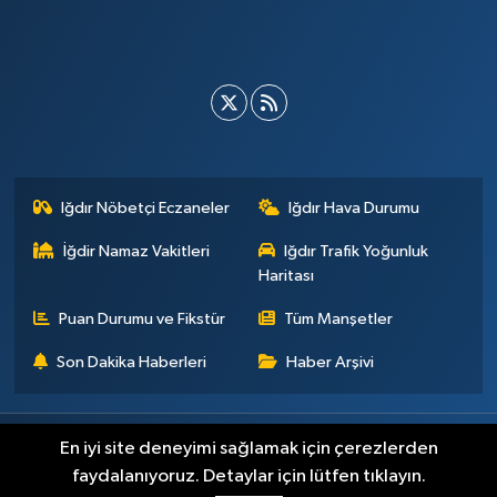
Iğdır Nöbetçi Eczaneler
Iğdır Hava Durumu
İğdir Namaz Vakitleri
Iğdır Trafik Yoğunluk
Haritası
Puan Durumu ve Fikstür
Tüm Manşetler
Son Dakika Haberleri
Haber Arşivi
Künye
İletişim
Çerez Politikası
Gizlilik ilkeleri
En iyi site deneyimi sağlamak için çerezlerden
faydalanıyoruz. Detaylar için lütfen tıklayın.