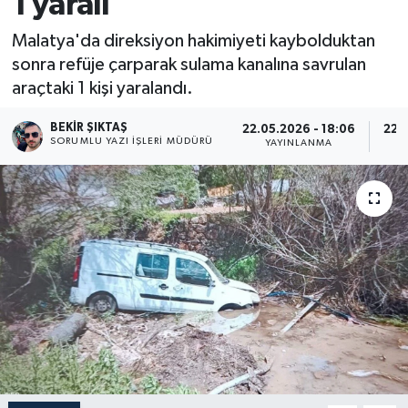
1 yaralı
Malatya'da direksiyon hakimiyeti kaybolduktan
sonra refüje çarparak sulama kanalına savrulan
araçtaki 1 kişi yaralandı.
BEKIR ŞIKTAŞ
22.05.2026 - 18:06
22.0
SORUMLU YAZI İŞLERI MÜDÜRÜ
YAYINLANMA