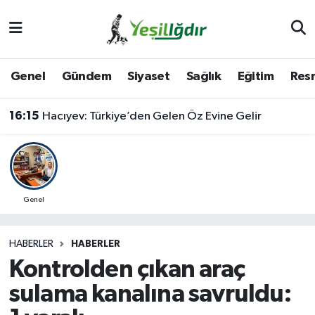
Iğdır Nöbetçi Eczaneler
Genel
Gündem
Siyaset
Sağlık
Eğitim
Resm
Iğdır Hava Durumu
16:15
Hacıyev: Türkiye’den Gelen Öz Evine Gelir
İğdir Namaz Vakitleri
Iğdır Trafik Yoğunluk Haritası
Süper Lig Puan Durumu ve Fikstür
Genel
Tüm Manşetler
HABERLER
HABERLER
Kontrolden çıkan araç
Son Dakika Haberleri
sulama kanalına savruldu:
Haber Arşivi