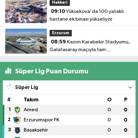
Hakkari
09:10
Yüksekova'da 100 yataklı
hastane ek binası yükseliyor
Erzurum
08:59
Kazım Karabekir Stadyumu,
Galatasaray maçıyla tam
kapasiteyle kapılarını açacak
Süper Lig Puan Durumu
Süper Lig
#
Takım
O
P
1
Amed
0
0
2
Erzurumspor FK
0
0
3
Başakşehir
0
0