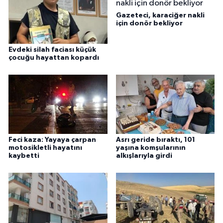
Gazeteci, karaciğer nakli
için donör bekliyor
Evdeki silah faciası küçük
çocuğu hayattan kopardı
Feci kaza: Yayaya çarpan
Asrı geride bıraktı, 101
motosikletli hayatını
yaşına komşularının
kaybetti
alkışlarıyla girdi