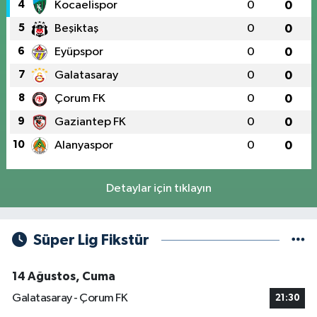
4
Kocaelispor
0
0
5
Beşiktaş
0
0
6
Eyüpspor
0
0
7
Galatasaray
0
0
8
Çorum FK
0
0
9
Gaziantep FK
0
0
10
Alanyaspor
0
0
Detaylar için tıklayın
Süper Lig Fikstür
14 Ağustos, Cuma
Galatasaray - Çorum FK
21:30