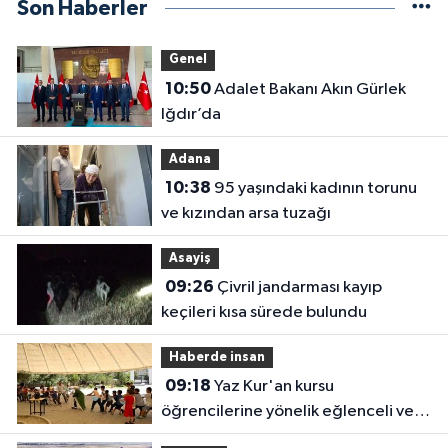
Son Haberler
Genel
10:50
Adalet Bakanı Akın Gürlek
Iğdır’da
Adana
10:38
95 yaşındaki kadının torunu
ve kızından arsa tuzağı
Asayiş
09:26
Çivril jandarması kayıp
keçileri kısa sürede bulundu
Haberde insan
09:18
Yaz Kur'an kursu
öğrencilerine yönelik eğlenceli ve
eğitici etkinlik