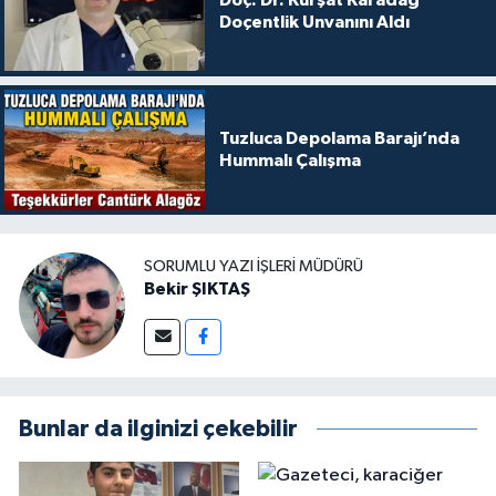
Doç. Dr. Kürşat Karadağ
Doçentlik Unvanını Aldı
Tuzluca Depolama Barajı’nda
Hummalı Çalışma
SORUMLU YAZI İŞLERI MÜDÜRÜ
Bekir ŞIKTAŞ
Bunlar da ilginizi çekebilir