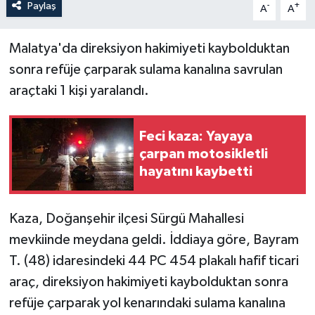
Paylaş
-
+
A
A
Malatya'da direksiyon hakimiyeti kaybolduktan
sonra refüje çarparak sulama kanalına savrulan
araçtaki 1 kişi yaralandı.
Feci kaza: Yayaya
çarpan motosikletli
hayatını kaybetti
Kaza, Doğanşehir ilçesi Sürgü Mahallesi
mevkiinde meydana geldi. İddiaya göre, Bayram
T. (48) idaresindeki 44 PC 454 plakalı hafif ticari
araç, direksiyon hakimiyeti kaybolduktan sonra
refüje çarparak yol kenarındaki sulama kanalına