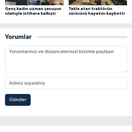
Genç kadın uzman çavuşun
Takla atan traktörün
silahıyla intihara kalkıştı
sürücüsü hayatını kaybetti
Yorumlar
Gönder