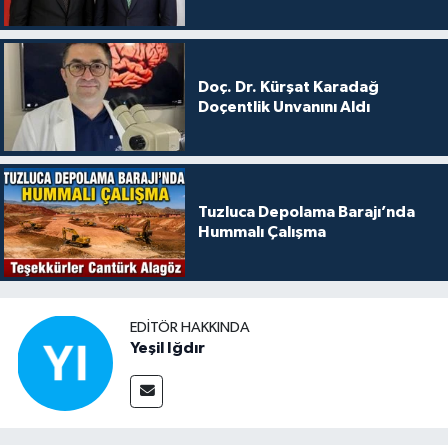
Doç. Dr. Kürşat Karadağ
Doçentlik Unvanını Aldı
Tuzluca Depolama Barajı’nda
Hummalı Çalışma
EDITÖR HAKKINDA
Yeşil Iğdır