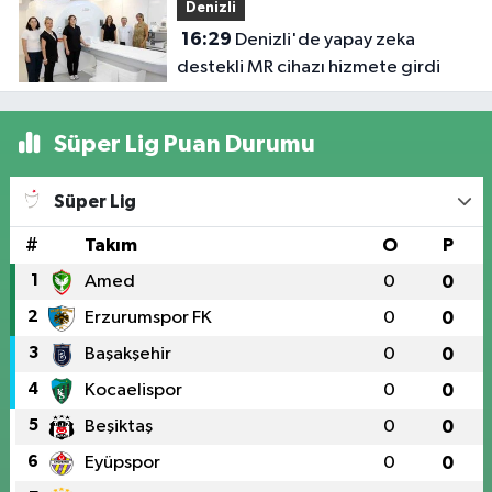
Denizli
16:29
Denizli'de yapay zeka
destekli MR cihazı hizmete girdi
Süper Lig Puan Durumu
Süper Lig
#
Takım
O
P
1
Amed
0
0
2
Erzurumspor FK
0
0
3
Başakşehir
0
0
4
Kocaelispor
0
0
5
Beşiktaş
0
0
6
Eyüpspor
0
0