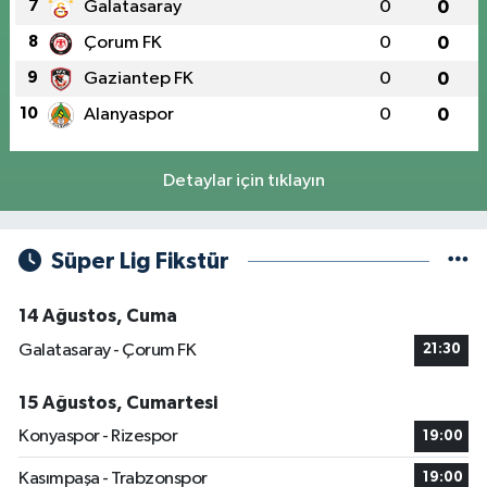
7
Galatasaray
0
0
8
Çorum FK
0
0
9
Gaziantep FK
0
0
10
Alanyaspor
0
0
Detaylar için tıklayın
Süper Lig Fikstür
14 Ağustos, Cuma
Galatasaray - Çorum FK
21:30
15 Ağustos, Cumartesi
Konyaspor - Rizespor
19:00
Kasımpaşa - Trabzonspor
19:00