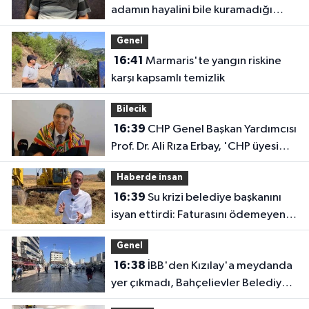
adamın hayalini bile kuramadığı
evine kavuşunca döktüğü gözyaşı
Genel
duygulandırdı
16:41
Marmaris'te yangın riskine
karşı kapsamlı temizlik
Bilecik
16:39
CHP Genel Başkan Yardımcısı
Prof. Dr. Ali Rıza Erbay, 'CHP üyesi
olmak inanç ister, emek ister, yürek
Haberde insan
ister'
16:39
Su krizi belediye başkanını
isyan ettirdi: Faturasını ödemeyen
vatandaşlara böyle seslendi
Genel
16:38
İBB'den Kızılay'a meydanda
yer çıkmadı, Bahçelievler Belediyesi
yer tahsis etti