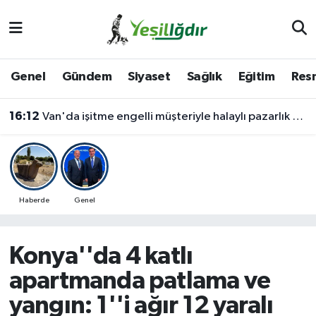
Iğdır Nöbetçi Eczaneler
Genel
Gündem
Siyaset
Sağlık
Eğitim
Resm
Iğdır Hava Durumu
16:12
Van'da işitme engelli müşteriyle halaylı pazarlık gülümsetti
İğdir Namaz Vakitleri
Iğdır Trafik Yoğunluk Haritası
Süper Lig Puan Durumu ve Fikstür
Haberde
Genel
Tüm Manşetler
Konya''da 4 katlı
Son Dakika Haberleri
apartmanda patlama ve
yangın: 1''i ağır 12 yaralı
Haber Arşivi