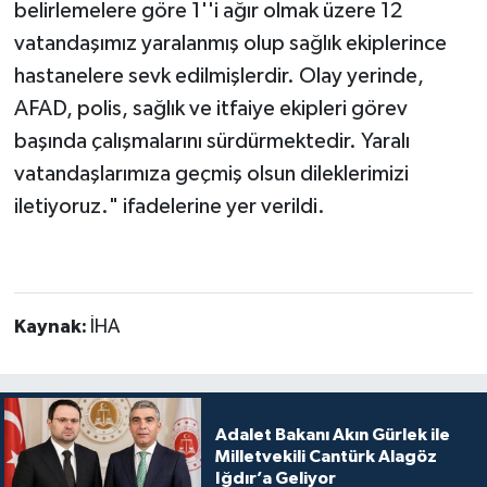
belirlemelere göre 1''i ağır olmak üzere 12
vatandaşımız yaralanmış olup sağlık ekiplerince
hastanelere sevk edilmişlerdir. Olay yerinde,
AFAD, polis, sağlık ve itfaiye ekipleri görev
başında çalışmalarını sürdürmektedir. Yaralı
vatandaşlarımıza geçmiş olsun dileklerimizi
iletiyoruz." ifadelerine yer verildi.
Kaynak:
İHA
Adalet Bakanı Akın Gürlek ile
Milletvekili Cantürk Alagöz
Iğdır’a Geliyor