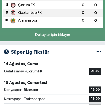
8
Çorum FK
0
0
9
Gaziantep FK
0
0
10
Alanyaspor
0
0
Detaylar için tıklayın
Süper Lig Fikstür
14 Ağustos, Cuma
Galatasaray - Çorum FK
21:30
15 Ağustos, Cumartesi
Konyaspor - Rizespor
19:00
Kasımpaşa - Trabzonspor
19:00