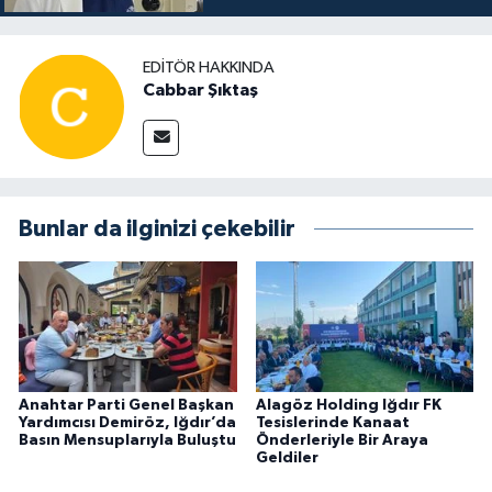
EDITÖR HAKKINDA
Cabbar Şıktaş
Bunlar da ilginizi çekebilir
Anahtar Parti Genel Başkan
Alagöz Holding Iğdır FK
Yardımcısı Demiröz, Iğdır’da
Tesislerinde Kanaat
Basın Mensuplarıyla Buluştu
Önderleriyle Bir Araya
Geldiler