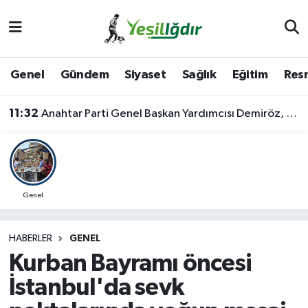
Iğdır Nöbetçi Eczaneler
Genel
Gündem
Siyaset
Sağlık
Eğitim
Resm
Iğdır Hava Durumu
11:32
Anahtar Parti Genel Başkan Yardımcısı Demiröz, Iğdır’da Basın Mensuplarıyla Buluştu
İğdir Namaz Vakitleri
Iğdır Trafik Yoğunluk Haritası
Süper Lig Puan Durumu ve Fikstür
Genel
Tüm Manşetler
HABERLER
GENEL
Kurban Bayramı öncesi
Son Dakika Haberleri
İstanbul'da sevk
Haber Arşivi