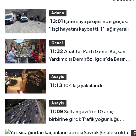
akımına
Adana
kapılan işç
13:01
İçme suyu projesinde göçük:
hayatın'd
1 işçi hayatını kaybetti, 1'i ağır yaralı
oldu
Genel
11:32
Anahtar Parti Genel Başkan
Yardımcısı Demiröz, Iğdır’da Basın
Mensuplarıyla Buluştu
Asayiş
11:13
104 kişi yakalandı
Asayiş
11:09
Sultangazi'de 10 araç
birbirine girdi: Trafik yoğunluğu
havadan görüntülendi
Ç