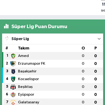
1
sı
ka
ad
Süper Lig Puan Durumu
Sa
Şe
Süper Lig
ol
#
Takım
O
P
1
Amed
0
0
2
Erzurumspor FK
0
0
3
Başakşehir
0
0
4
Kocaelispor
0
0
5
Beşiktaş
0
0
6
Eyüpspor
0
0
7
Galatasaray
0
0