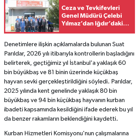
Ceza ve Tevkifevleri
Genel Müdürü Çelebi
Yılmaz’dan Iğdır’daki
Kurumlara Ziyaret ve
Üretim İncelemesi
Denetimlere ilişkin açıklamalarda bulunan Suat
Parıldar, 2026 yılı itibarıyla kontrollerin başladığını
belirterek, geçtiğimiz yıl İstanbul'a yaklaşık 60
bin büyükbaş ve 81 binin üzerinde küçükbaş
hayvan sevki gerçekleştirildiğini söyledi. Parıldar,
2025 yılında kent genelinde yaklaşık 80 bin
büyükbaş ve 94 bin küçükbaş hayvanın kurban
ibadeti kapsamında kesildiğini ifade ederek bu yıl
da benzer rakamların beklendiğini kaydetti.
Kurban Hizmetleri Komisyonu'nun çalışmalarına