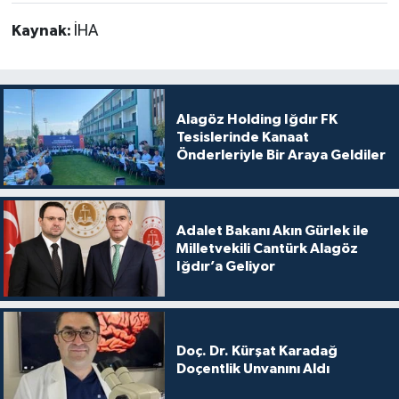
Kaynak:
İHA
Alagöz Holding Iğdır FK
Tesislerinde Kanaat
Önderleriyle Bir Araya Geldiler
Adalet Bakanı Akın Gürlek ile
Milletvekili Cantürk Alagöz
Iğdır’a Geliyor
Doç. Dr. Kürşat Karadağ
Doçentlik Unvanını Aldı