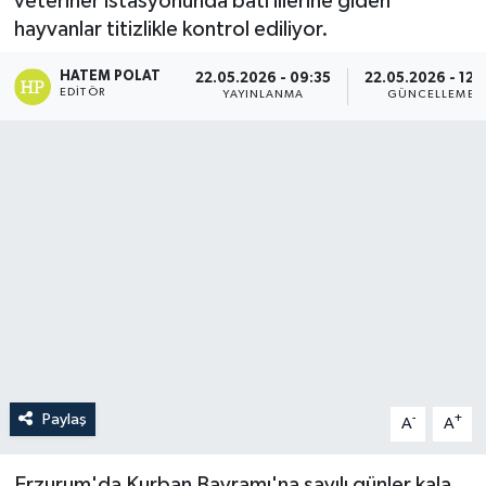
veteriner istasyonunda batı illerine giden
hayvanlar titizlikle kontrol ediliyor.
HATEM POLAT
22.05.2026 - 09:35
22.05.2026 - 12:
EDITÖR
YAYINLANMA
GÜNCELLEME
Paylaş
-
+
A
A
Erzurum'da Kurban Bayramı'na sayılı günler kala,