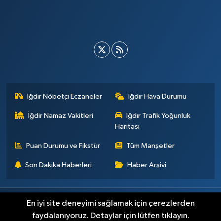
Iğdır Nöbetçi Eczaneler
Iğdır Hava Durumu
İğdir Namaz Vakitleri
Iğdır Trafik Yoğunluk
Haritası
Puan Durumu ve Fikstür
Tüm Manşetler
Son Dakika Haberleri
Haber Arşivi
Künye
İletişim
Çerez Politikası
Gizlilik ilkeleri
En iyi site deneyimi sağlamak için çerezlerden
faydalanıyoruz. Detaylar için lütfen tıklayın.