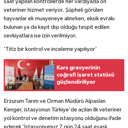
saat yapılan kontrollerde her vardiyada on
veteriner hizmet veriyor. Şüpheli görülen
hayvanlar ek muayeneye alınırken, eksik evrakı
bulunan ya da kayıt dışı olduğu tespit edilen
sevkiyatlara ise izin verilmiyor.
'Titiz bir kontrol ve inceleme yapılıyor'
Kars gravyerinin
coğrafi işaret statüsü
güçlendiriliyor
Erzurum Tarım ve Orman Müdürü Alpaslan
Kenger, istasyonun Türkiye'de açılan ilk veteriner
yol kontrol ve denetim istasyonu olduğunu ifade
ederek 'İstasyonumuz 7 gün 24 saat esaslı