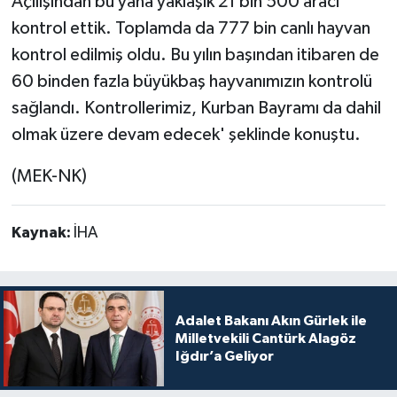
Açılışından bu yana yaklaşık 21 bin 500 aracı
kontrol ettik. Toplamda da 777 bin canlı hayvan
kontrol edilmiş oldu. Bu yılın başından itibaren de
60 binden fazla büyükbaş hayvanımızın kontrolü
sağlandı. Kontrollerimiz, Kurban Bayramı da dahil
olmak üzere devam edecek' şeklinde konuştu.
(MEK-NK)
Kaynak:
İHA
Adalet Bakanı Akın Gürlek ile
Milletvekili Cantürk Alagöz
Iğdır’a Geliyor