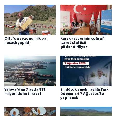
Oltu'da sezonun ilk bal
Kars gravyerinin coğrafi
hasadı yapıldı
işaret statüsü
güçlendiriliyor
Yalova'dan 7 ayda 831
En düşük emekli aylığı fark
milyon dolar ihracat
ödemeleri 7 Ağustos'ta
yapılacak