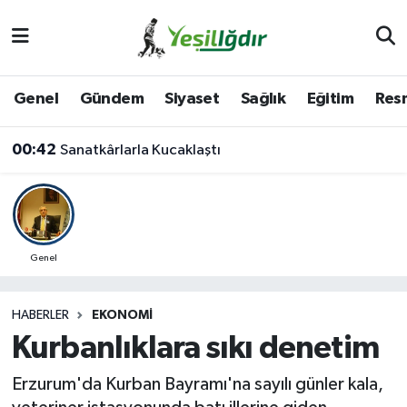
Iğdır Nöbetçi Eczaneler
Genel
Gündem
Siyaset
Sağlık
Eğitim
Resm
Iğdır Hava Durumu
00:42
Sanatkârlarla Kucaklaştı
İğdir Namaz Vakitleri
Iğdır Trafik Yoğunluk Haritası
Süper Lig Puan Durumu ve Fikstür
Genel
Tüm Manşetler
HABERLER
EKONOMI
Kurbanlıklara sıkı denetim
Son Dakika Haberleri
Erzurum'da Kurban Bayramı'na sayılı günler kala,
Haber Arşivi