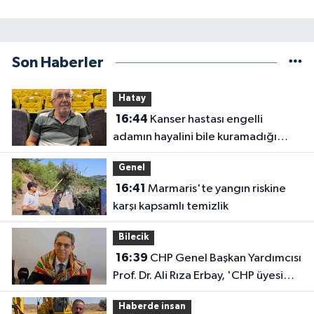
Son Haberler
Hatay
16:44
Kanser hastası engelli
adamın hayalini bile kuramadığı
evine kavuşunca döktüğü gözyaşı
Genel
duygulandırdı
16:41
Marmaris'te yangın riskine
karşı kapsamlı temizlik
Bilecik
16:39
CHP Genel Başkan Yardımcısı
Prof. Dr. Ali Rıza Erbay, 'CHP üyesi
olmak inanç ister, emek ister, yürek
Haberde insan
ister'