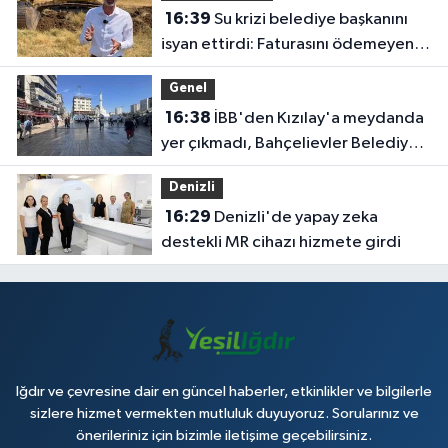
16:39
Su krizi belediye başkanını
isyan ettirdi: Faturasını ödemeyen
vatandaşlara böyle seslendi
Genel
16:38
İBB'den Kızılay'a meydanda
yer çıkmadı, Bahçelievler Belediyesi
yer tahsis etti
Denizli
16:29
Denizli'de yapay zeka
destekli MR cihazı hizmete girdi
Iğdır ve çevresine dair en güncel haberler, etkinlikler ve bilgilerle
sizlere hizmet vermekten mutluluk duyuyoruz. Sorularınız ve
önerileriniz için bizimle iletişime geçebilirsiniz.