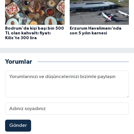
Bodrum'da kişi başı bin 500
Erzurum Havalimanı'nda
TL olan kahvaltı fiyatı
son 5 yılın karnesi
Kilis'te 300 lira
Yorumlar
Gönder