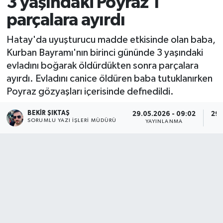
3 yaşındaki Poyraz'ı
parçalara ayırdı
Hatay'da uyuşturucu madde etkisinde olan baba,
Kurban Bayramı'nın birinci gününde 3 yaşındaki
evladını boğarak öldürdükten sonra parçalara
ayırdı. Evladını canice öldüren baba tutuklanırken
Poyraz gözyaşları içerisinde defnedildi.
BEKIR ŞIKTAŞ
29.05.2026 - 09:02
29.
SORUMLU YAZI İŞLERI MÜDÜRÜ
YAYINLANMA