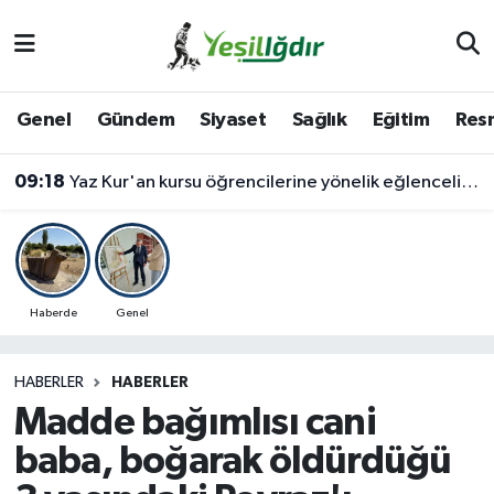
Iğdır Nöbetçi Eczaneler
Genel
Gündem
Siyaset
Sağlık
Eğitim
Resm
Iğdır Hava Durumu
09:18
Yaz Kur'an kursu öğrencilerine yönelik eğlenceli ve eğitici etkinlik
İğdir Namaz Vakitleri
Iğdır Trafik Yoğunluk Haritası
Süper Lig Puan Durumu ve Fikstür
Haberde
Genel
Tüm Manşetler
HABERLER
HABERLER
Madde bağımlısı cani
Son Dakika Haberleri
baba, boğarak öldürdüğü
Haber Arşivi