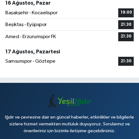
16 Ağustos, Pazar
Başakşehir - Kocaelispor
19:00
Beşiktaş - Eyüpspor
21:30
Amed - Erzurumspor FK
21:30
17 Ağustos, Pazartesi
Samsunspor - Göztepe
21:30
Iğdır ve çevresine dair en güncel haberler, etkinlikler ve bilgilerle
sizlere hizmet vermekten mutluluk duyuyoruz. Sorularınız ve
önerileriniz için bizimle iletişime geçebilirsiniz.