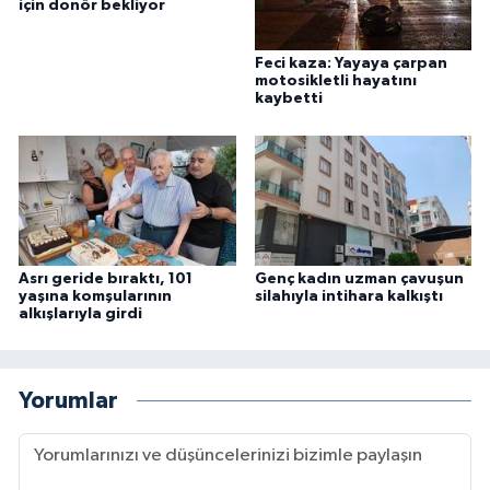
için donör bekliyor
Feci kaza: Yayaya çarpan
motosikletli hayatını
kaybetti
Asrı geride bıraktı, 101
Genç kadın uzman çavuşun
yaşına komşularının
silahıyla intihara kalkıştı
alkışlarıyla girdi
Yorumlar