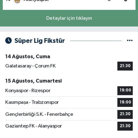
Detaylar için tıklayın
Süper Lig Fikstür
14 Ağustos, Cuma
Galatasaray - Çorum FK
21:30
15 Ağustos, Cumartesi
Konyaspor - Rizespor
19:00
Kasımpaşa - Trabzonspor
19:00
Gençlerbirliği S.K. - Fenerbahçe
21:30
Gaziantep FK - Alanyaspor
21:30