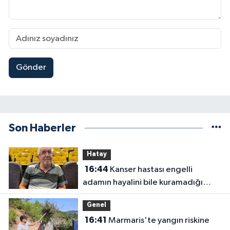
Gönder
Son Haberler
Hatay
16:44
Kanser hastası engelli
adamın hayalini bile kuramadığı
evine kavuşunca döktüğü gözyaşı
Genel
duygulandırdı
16:41
Marmaris'te yangın riskine