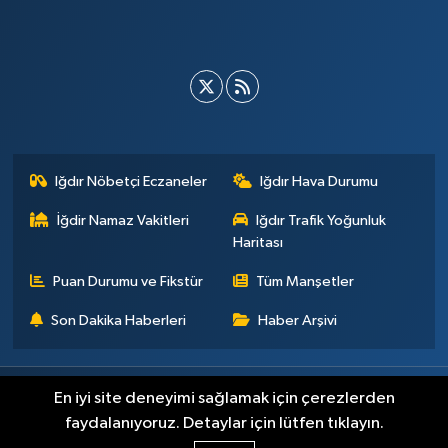
Iğdır Nöbetçi Eczaneler
Iğdır Hava Durumu
İğdir Namaz Vakitleri
Iğdır Trafik Yoğunluk
Haritası
Puan Durumu ve Fikstür
Tüm Manşetler
Son Dakika Haberleri
Haber Arşivi
Künye
İletişim
Çerez Politikası
Gizlilik ilkeleri
En iyi site deneyimi sağlamak için çerezlerden
faydalanıyoruz. Detaylar için lütfen tıklayın.