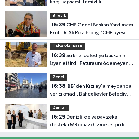
karşı kapsamlı temizlik
Bilecik
16:39
CHP Genel Başkan Yardımcısı
Prof. Dr. Ali Rıza Erbay, 'CHP üyesi
olmak inanç ister, emek ister, yürek
Haberde insan
ister'
16:39
Su krizi belediye başkanını
isyan ettirdi: Faturasını ödemeyen
vatandaşlara böyle seslendi
Genel
16:38
İBB'den Kızılay'a meydanda
yer çıkmadı, Bahçelievler Belediyesi
yer tahsis etti
Denizli
16:29
Denizli'de yapay zeka
destekli MR cihazı hizmete girdi