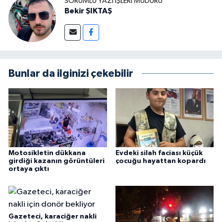
SORUMLU YAZI İŞLERI MÜDÜRÜ
Bekir ŞIKTAŞ
Bunlar da ilginizi çekebilir
Motosikletin dükkana
Evdeki silah faciası küçük
girdiği kazanın görüntüleri
çocuğu hayattan kopardı
ortaya çıktı
Gazeteci, karaciğer nakli