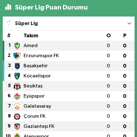
Süper Lig Puan Durumu
Süper Lig
#
Takım
O
P
1
Amed
0
0
2
Erzurumspor FK
0
0
3
Başakşehir
0
0
4
Kocaelispor
0
0
5
Beşiktaş
0
0
6
Eyüpspor
0
0
7
Galatasaray
0
0
8
Çorum FK
0
0
9
Gaziantep FK
0
0
10
Alanyaspor
0
0