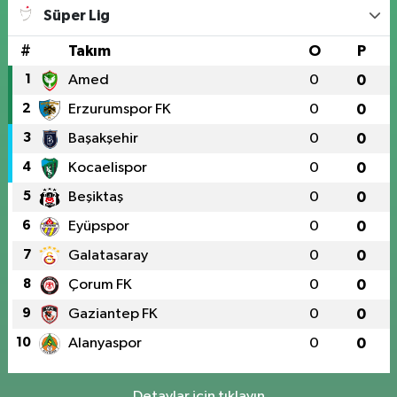
Süper Lig
#
Takım
O
P
1
Amed
0
0
2
Erzurumspor FK
0
0
3
Başakşehir
0
0
4
Kocaelispor
0
0
5
Beşiktaş
0
0
6
Eyüpspor
0
0
7
Galatasaray
0
0
8
Çorum FK
0
0
9
Gaziantep FK
0
0
10
Alanyaspor
0
0
Detaylar için tıklayın