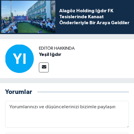
Alagöz Holding Iğdır FK
Tesislerinde Kanaat
Önderleriyle Bir Araya Geldiler
EDITÖR HAKKINDA
Yeşil Iğdır
Yorumlar