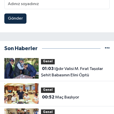
Gönder
Son Haberler
Genel
01:03
Iğdır Valisi M. Fırat Taşolar
Şehit Babasının Elini Öptü
Genel
00:52
Maç Başlıyor
Genel