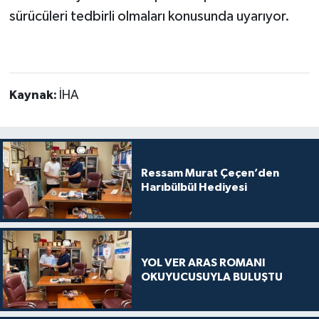
sürücüleri tedbirli olmaları konusunda uyarıyor.
Kaynak:
İHA
Ressam Murat Çeçen’den
Harıbülbül Hediyesi
YOL VER ARAS ROMANI
OKUYUCUSUYLA BULUŞTU