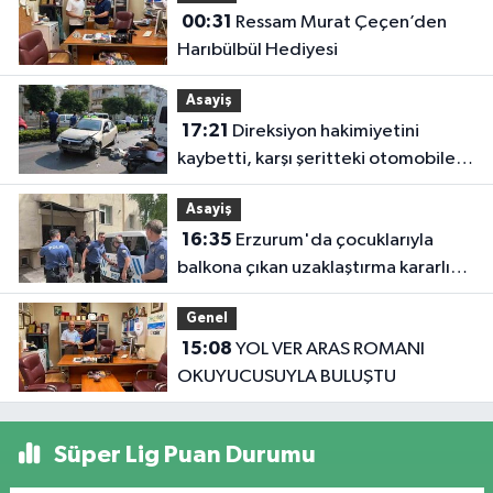
00:31
Ressam Murat Çeçen’den
Harıbülbül Hediyesi
Asayiş
17:21
Direksiyon hakimiyetini
kaybetti, karşı şeritteki otomobile
çarptı
Asayiş
16:35
Erzurum'da çocuklarıyla
balkona çıkan uzaklaştırma kararlı
koca ikna edildi
Genel
15:08
YOL VER ARAS ROMANI
OKUYUCUSUYLA BULUŞTU
Süper Lig Puan Durumu