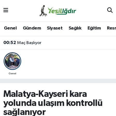
Iğdır Nöbetçi Eczaneler
Genel
Gündem
Siyaset
Sağlık
Eğitim
Resm
Iğdır Hava Durumu
00:52
Maç Başlıyor
İğdir Namaz Vakitleri
Iğdır Trafik Yoğunluk Haritası
Süper Lig Puan Durumu ve Fikstür
Genel
Tüm Manşetler
Malatya-Kayseri kara
Son Dakika Haberleri
yolunda ulaşım kontrollü
sağlanıyor
Haber Arşivi