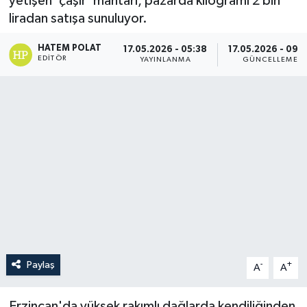
yetişen 'çaşır' mantarı, pazarda kilogramı 2 bin
liradan satışa sunuluyor.
HATEM POLAT
17.05.2026 - 05:38
17.05.2026 - 09:
EDITÖR
YAYINLANMA
GÜNCELLEME
Paylaş
-
+
A
A
Erzincan'da yüksek rakımlı dağlarda kendiliğinden