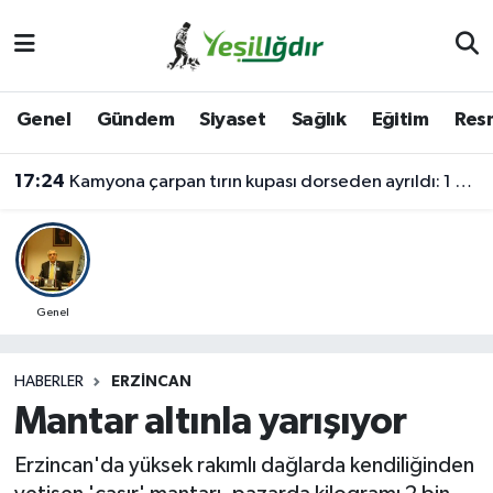
Iğdır Nöbetçi Eczaneler
Genel
Gündem
Siyaset
Sağlık
Eğitim
Resm
Iğdır Hava Durumu
17:24
Kamyona çarpan tırın kupası dorseden ayrıldı: 1 ağır yaralı
İğdir Namaz Vakitleri
Iğdır Trafik Yoğunluk Haritası
Süper Lig Puan Durumu ve Fikstür
Genel
Tüm Manşetler
HABERLER
ERZINCAN
Mantar altınla yarışıyor
Son Dakika Haberleri
Erzincan'da yüksek rakımlı dağlarda kendiliğinden
Haber Arşivi