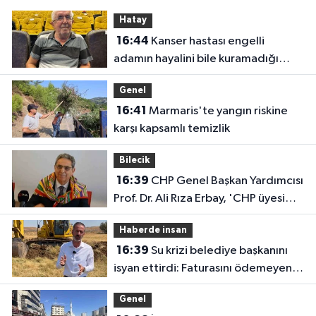
Hatay
16:44
Kanser hastası engelli
adamın hayalini bile kuramadığı
evine kavuşunca döktüğü gözyaşı
Genel
duygulandırdı
16:41
Marmaris'te yangın riskine
karşı kapsamlı temizlik
Bilecik
16:39
CHP Genel Başkan Yardımcısı
Prof. Dr. Ali Rıza Erbay, 'CHP üyesi
olmak inanç ister, emek ister, yürek
Haberde insan
ister'
16:39
Su krizi belediye başkanını
isyan ettirdi: Faturasını ödemeyen
vatandaşlara böyle seslendi
Genel