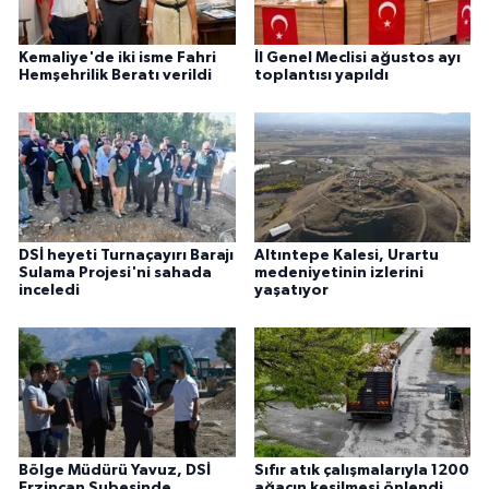
Kemaliye'de iki isme Fahri
İl Genel Meclisi ağustos ayı
Hemşehrilik Beratı verildi
toplantısı yapıldı
DSİ heyeti Turnaçayırı Barajı
Altıntepe Kalesi, Urartu
Sulama Projesi'ni sahada
medeniyetinin izlerini
inceledi
yaşatıyor
Bölge Müdürü Yavuz, DSİ
Sıfır atık çalışmalarıyla 1200
Erzincan Şubesinde
ağacın kesilmesi önlendi