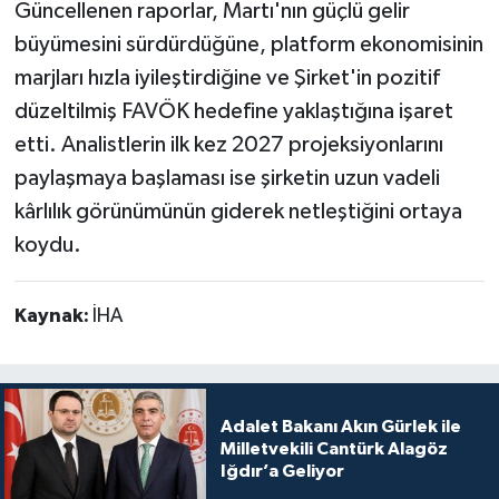
Güncellenen raporlar, Martı'nın güçlü gelir
büyümesini sürdürdüğüne, platform ekonomisinin
marjları hızla iyileştirdiğine ve Şirket'in pozitif
düzeltilmiş FAVÖK hedefine yaklaştığına işaret
etti. Analistlerin ilk kez 2027 projeksiyonlarını
paylaşmaya başlaması ise şirketin uzun vadeli
kârlılık görünümünün giderek netleştiğini ortaya
koydu.
Kaynak:
İHA
Adalet Bakanı Akın Gürlek ile
Milletvekili Cantürk Alagöz
Iğdır’a Geliyor