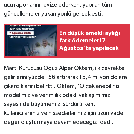
üçü raporlarını revize ederken, yapılan tüm
güncellemeler yukarı yönlü gerçekleşti.
En düşük emekli aylığı
fark ödemeleri 7
Ağustos'ta yapılacak
Martı Kurucusu Oğuz Alper Öktem, ilk çeyrekte
gelirlerini yüzde 156 artırarak 15,4 milyon dolara
çıkardıklarını belirtti. Öktem, 'Ölçeklenebilir iş
modelimiz ve verimlilik odaklı yaklaşımımız
sayesinde büyümemizi sürdürürken,
kullanıcılarımız ve hissedarlarımız için uzun vadeli
değer oluşturmaya devam edeceğiz' dedi.