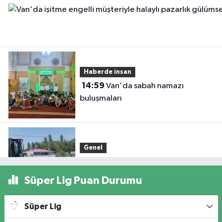
Haberde insan
14:59
Van'da sabah namazı
buluşmaları
Genel
13:58
Alican Köyünde Su Kesintisi
Giderildi: Ekipler Anında Müdahale
Süper Lig Puan Durumu
Etti
Süper Lig