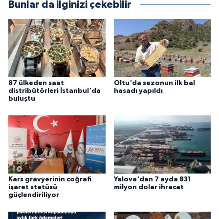
Bunlar da ilginizi çekebilir
87 ülkeden saat
Oltu'da sezonun ilk bal
distribütörleri İstanbul'da
hasadı yapıldı
buluştu
Kars gravyerinin coğrafi
Yalova'dan 7 ayda 831
işaret statüsü
milyon dolar ihracat
güçlendiriliyor