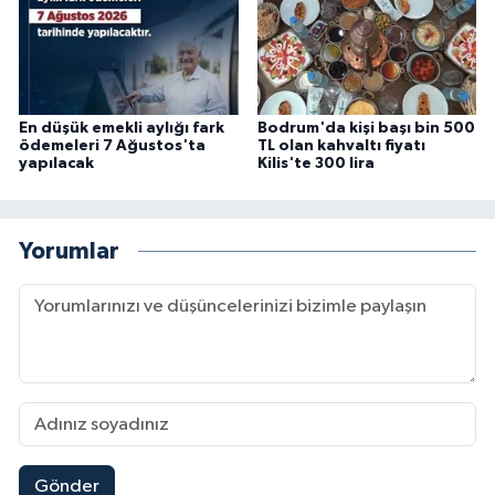
En düşük emekli aylığı fark
Bodrum'da kişi başı bin 500
ödemeleri 7 Ağustos'ta
TL olan kahvaltı fiyatı
yapılacak
Kilis'te 300 lira
Yorumlar
Gönder