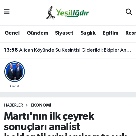
Iğdır Nöbetçi Eczaneler
Genel
Gündem
Siyaset
Sağlık
Eğitim
Resm
Iğdır Hava Durumu
13:58
Alican Köyünde Su Kesintisi Giderildi: Ekipler Anında Müdahale Etti
İğdir Namaz Vakitleri
Iğdır Trafik Yoğunluk Haritası
Süper Lig Puan Durumu ve Fikstür
Genel
Tüm Manşetler
HABERLER
EKONOMI
Martı'nın ilk çeyrek
Son Dakika Haberleri
sonuçları analist
Haber Arşivi