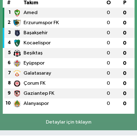
Haberler
#
Takım
O
P
13:12
Evdeki silah faciası küçük
1
Amed
0
0
çocuğu hayattan kopardı
2
Erzurumspor FK
0
0
3
Başakşehir
0
0
4
Kocaelispor
0
0
5
Beşiktaş
0
0
6
Eyüpspor
0
0
7
Galatasaray
0
0
8
Çorum FK
0
0
9
Gaziantep FK
0
0
10
Alanyaspor
0
0
Detaylar için tıklayın