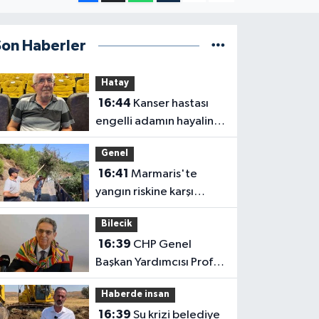
Son Haberler
Hatay
16:44
Kanser hastası
engelli adamın hayalini
bile kuramadığı evine
Genel
kavuşunca döktüğü
16:41
Marmaris'te
gözyaşı duygulandırdı
yangın riskine karşı
kapsamlı temizlik
Bilecik
16:39
CHP Genel
Başkan Yardımcısı Prof.
Dr. Ali Rıza Erbay, 'CHP
Haberde insan
üyesi olmak inanç ister,
16:39
Su krizi belediye
emek ister, yürek ister'