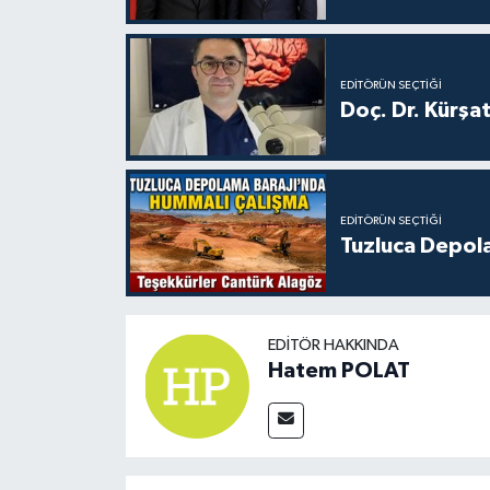
EDITÖRÜN SEÇTIĞI
Doç. Dr. Kürşa
EDITÖRÜN SEÇTIĞI
Tuzluca Depol
EDITÖR HAKKINDA
Hatem POLAT