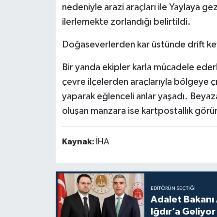
nedeniyle arazi araçları ile Yaylaya
ilerlemekte zorlandığı belirtildi.
Doğaseverlerden kar üstünde drift ke
Bir yanda ekipler karla mücadele ede
çevre ilçelerden araçlarıyla bölgeye ç
yaparak eğlenceli anlar yaşadı. Beyaz
oluşan manzara ise kartpostallık görün
Kaynak:
İHA
EDITÖRÜN SEÇTIĞI
Adalet Bakanı 
Iğdır’a Geliyor