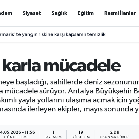
ndem
Siyaset
Sağlık
Eğitim
Resmi İlanlar
maris'te yangın riskine karşı kapsamlı temizlik
 karla mücadele
eye başladığı, sahillerde deniz sezonunun
arla mücadele sürüyor. Antalya Büyükşehir 
akımlı yayla yollarını ulaşıma açmak için y
 arasında ilerleyen ekipler, mayıs sonunda 
4.05.2026 - 11:56
1
19
2 DK
GÜNCELLEME
PAYLAŞIM
GÖSTERIM
OKUNMA SÜRESI