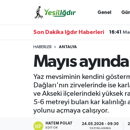
Genel
Gü
Iğdır Nöbetçi Eczaneler
Son Dakika Iğdır Haberleri
16:41
Mar
Iğdır Hava Durumu
HABERLER
ANTALYA
İğdir Namaz Vakitleri
Mayıs ayında
Iğdır Trafik Yoğunluk Haritası
Yaz mevsiminin kendini gösterm
Süper Lig Puan Durumu ve Fikstür
Dağları'nın zirvelerinde ise k
ve Akseki ilçelerindeki yüksek r
Tüm Manşetler
5-6 metreyi bulan kar kalınlığı
yolunu açmaya çalışıyor.
Son Dakika Haberleri
HATEM POLAT
24.05.2026 - 09:30
2
Haber Arşivi
EDITÖR
YAYINLANMA