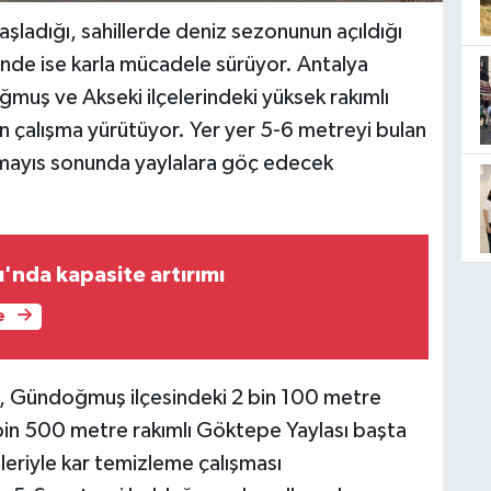
ladığı, sahillerde deniz sezonunun açıldığı
inde ise karla mücadele sürüyor. Antalya
ğmuş ve Akseki ilçelerindeki yüksek rakımlı
un çalışma yürütüyor. Yer yer 5-6 metreyi bulan
r, mayıs sonunda yaylalara göç edecek
'nda kapasite artırımı
e
ri, Gündoğmuş ilçesindeki 2 bin 100 metre
 2 bin 500 metre rakımlı Göktepe Yaylası başta
eriyle kar temizleme çalışması