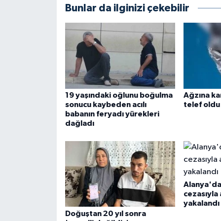
Bunlar da ilginizi çekebilir
19 yaşındaki oğlunu boğulma
Ağzına ka
sonucu kaybeden acılı
telef oldu
babanın feryadı yürekleri
dağladı
Alanya'da 
cezasıyla
yakalandı
Doğuştan 20 yıl sonra