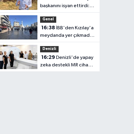
başkanını isyan ettirdi:
Faturasını ödemeyen
Genel
vatandaşlara böyle
16:38
İBB'den Kızılay'a
seslendi
meydanda yer çıkmadı,
Bahçelievler Belediyesi
Denizli
yer tahsis etti
16:29
Denizli'de yapay
zeka destekli MR cihazı
hizmete girdi