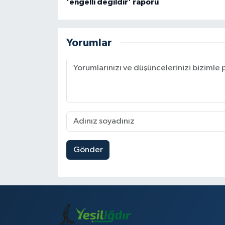
'engelli değildir' raporu
Yorumlar
Gönder