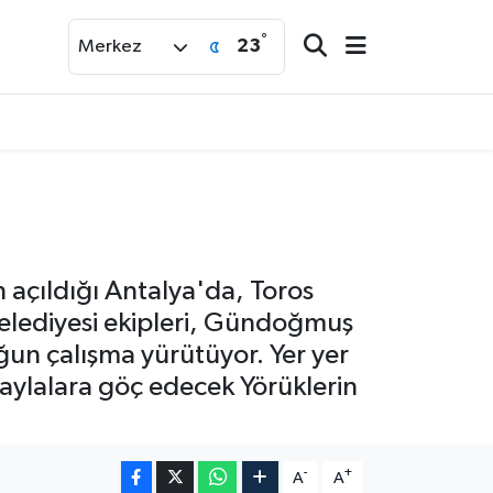
°
23
Merkez
 açıldığı Antalya'da, Toros
Belediyesi ekipleri, Gündoğmuş
oğun çalışma yürütüyor. Yer yer
yaylalara göç edecek Yörüklerin
-
+
A
A