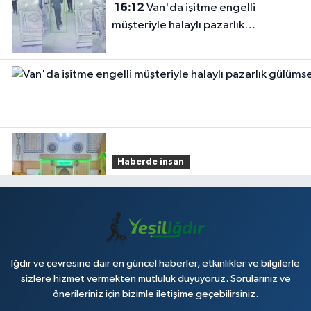
16:12
Van'da işitme engelli
müşteriyle halaylı pazarlık
gülümsetti
Haberde insan
14:59
Van'da sabah namazı
buluşmaları
Iğdır ve çevresine dair en güncel haberler, etkinlikler ve bilgilerle
Genel
sizlere hizmet vermekten mutluluk duyuyoruz. Sorularınız ve
13:58
Alican Köyünde Su Kesintisi
önerileriniz için bizimle iletişime geçebilirsiniz.
Giderildi: Ekipler Anında Müdahale