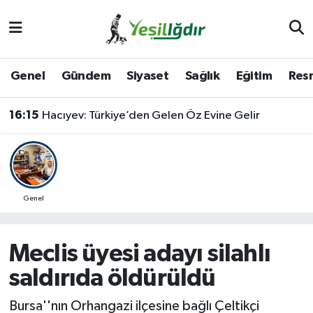
Iğdır Nöbetçi Eczaneler
Genel
Gündem
Siyaset
Sağlık
Eğitim
Resm
Iğdır Hava Durumu
16:15
Hacıyev: Türkiye’den Gelen Öz Evine Gelir
İğdir Namaz Vakitleri
Iğdır Trafik Yoğunluk Haritası
Süper Lig Puan Durumu ve Fikstür
Genel
Tüm Manşetler
Meclis üyesi adayı silahlı
Son Dakika Haberleri
saldırıda öldürüldü
Haber Arşivi
Bursa''nın Orhangazi ilçesine bağlı Çeltikçi