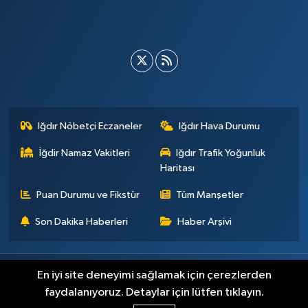
Etti
Iğdır Nöbetçi Eczaneler
Iğdır Hava Durumu
İğdir Namaz Vakitleri
Iğdır Trafik Yoğunluk
Haritası
Puan Durumu ve Fikstür
Tüm Manşetler
Son Dakika Haberleri
Haber Arşivi
Künye
İletişim
Çerez Politikası
Gizlilik ilkeleri
En iyi site deneyimi sağlamak için çerezlerden
faydalanıyoruz. Detaylar için lütfen tıklayın.