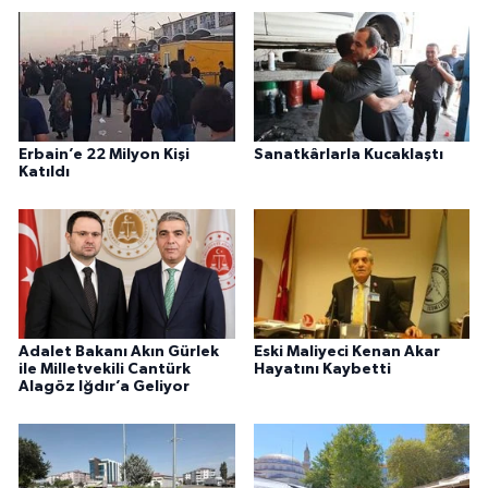
Erbain’e 22 Milyon Kişi
Sanatkârlarla Kucaklaştı
Katıldı
Adalet Bakanı Akın Gürlek
Eski Maliyeci Kenan Akar
ile Milletvekili Cantürk
Hayatını Kaybetti
Alagöz Iğdır’a Geliyor