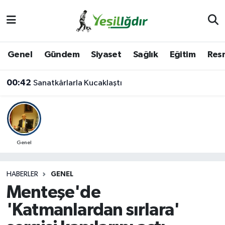
Iğdır Nöbetçi Eczaneler
Genel
Gündem
Siyaset
Sağlık
Eğitim
Resm
Iğdır Hava Durumu
00:42
Sanatkârlarla Kucaklaştı
İğdir Namaz Vakitleri
Iğdır Trafik Yoğunluk Haritası
Süper Lig Puan Durumu ve Fikstür
Genel
Tüm Manşetler
HABERLER
GENEL
Menteşe'de
Son Dakika Haberleri
'Katmanlardan sırlara'
Haber Arşivi