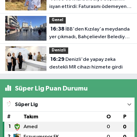
isyan ettirdi: Faturasını ödemeyen
vatandaşlara böyle seslendi
Genel
16:38
İBB'den Kızılay'a meydanda
yer çıkmadı, Bahçelievler Belediyesi
yer tahsis etti
Denizli
16:29
Denizli'de yapay zeka
destekli MR cihazı hizmete girdi
Süper Lig Puan Durumu
Süper Lig
#
Takım
O
P
1
Amed
0
0
2
Erzurumspor FK
0
0