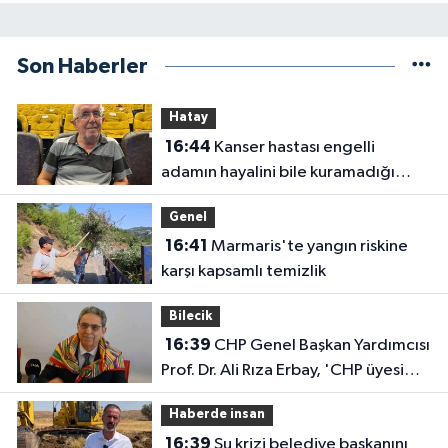
Son Haberler
Hatay
16:44
Kanser hastası engelli
adamın hayalini bile kuramadığı
evine kavuşunca döktüğü gözyaşı
Genel
duygulandırdı
16:41
Marmaris'te yangın riskine
karşı kapsamlı temizlik
Bilecik
16:39
CHP Genel Başkan Yardımcısı
Prof. Dr. Ali Rıza Erbay, 'CHP üyesi
olmak inanç ister, emek ister, yürek
Haberde insan
ister'
16:39
Su krizi belediye başkanını