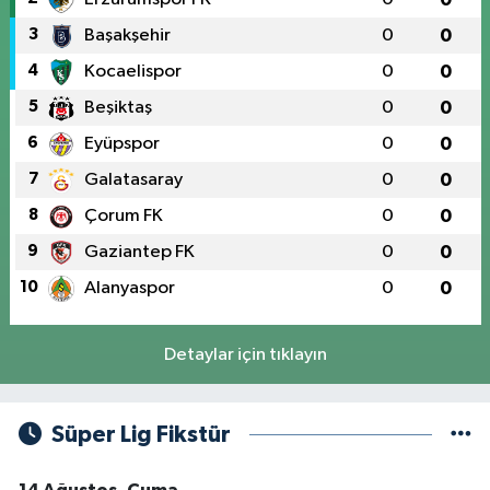
3
Başakşehir
0
0
4
Kocaelispor
0
0
5
Beşiktaş
0
0
6
Eyüpspor
0
0
7
Galatasaray
0
0
8
Çorum FK
0
0
9
Gaziantep FK
0
0
10
Alanyaspor
0
0
Detaylar için tıklayın
Süper Lig Fikstür