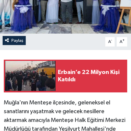
Paylaş
-
+
A
A
Erbain’e 22 Milyon Kişi
Katıldı
Muğla'nın Menteşe ilçesinde, geleneksel el
sanatlarını yaşatmak ve gelecek nesillere
aktarmak amacıyla Menteşe Halk Eğitimi Merkezi
Müdürlüğü tarafından Yeşilyurt Mahallesi'nde