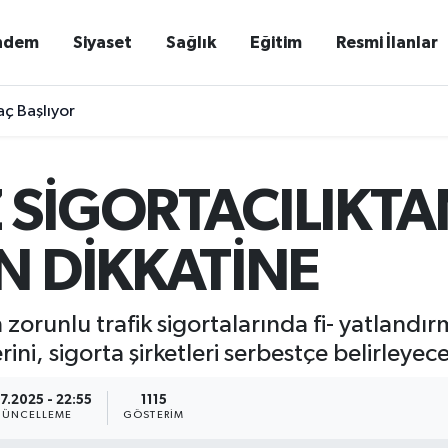
ndem
Siyaset
Sağlık
Eğitim
Resmi İlanlar
ç Başlıyor
ssam Murat Çeçen’den Harıbülbül Hediyesi
 SİGORTACILIKT
N DİKKATİNE
orunlu trafik sigortalarında fi- yatlandırm
rini, sigorta şirketleri serbestçe belirleyec
7.2025 - 22:55
1115
ÜNCELLEME
GÖSTERIM