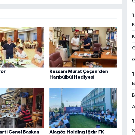
G
1
K
K
G
G
yor
Ressam Murat Çeçen’den
1
Harıbülbül Hediyesi
B
B
A
1
S
arti Genel Başkan
Alagöz Holding Iğdır FK