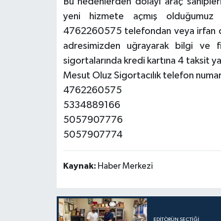
Bu nedenlerden dolayı araç sahipleri
yeni hizmete açmış olduğumu
4762260575 telefondan veya irfan cad
adresimizden uğrayarak bilgi ve fiya
sigortalarında kredi kartına 4 taksit y
Mesut Oluz Sigortacılık telefon numar
4762260575
5334889166
5057907776
5057907774
Kaynak:
Haber Merkezi
EDITÖRÜN SEÇTIĞI