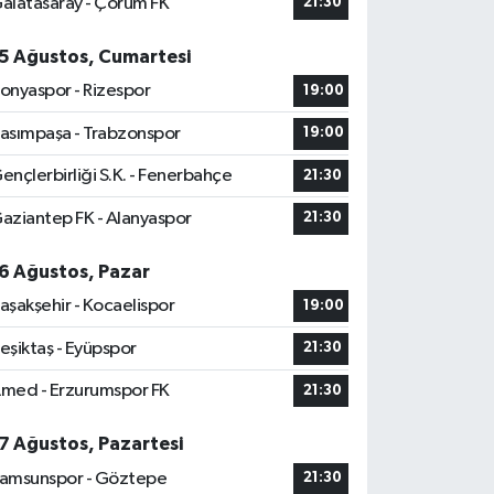
alatasaray - Çorum FK
21:30
5 Ağustos, Cumartesi
onyaspor - Rizespor
19:00
asımpaşa - Trabzonspor
19:00
ençlerbirliği S.K. - Fenerbahçe
21:30
aziantep FK - Alanyaspor
21:30
6 Ağustos, Pazar
aşakşehir - Kocaelispor
19:00
eşiktaş - Eyüpspor
21:30
med - Erzurumspor FK
21:30
7 Ağustos, Pazartesi
amsunspor - Göztepe
21:30