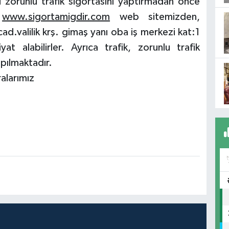
 zorunlu trafik sigortasını yaptırmadan önce
z
www.sigortamigdir.com
web sitemizden,
.valilik krş. gimaş yanı oba iş merkezi kat:1
t alabilirler. Ayrıca trafik, zorunlu trafik
apılmaktadır.
alarımız