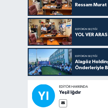
Ressam Murat 
EDITÖRÜN SEÇTIĞI
YOL VER ARA
EDITÖRÜN SEÇTIĞI
Alagöz Holding
Önderleriyle B
EDITÖR HAKKINDA
Yeşil Iğdır