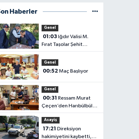
Son Haberler
Genel
01:03
Iğdır Valisi M.
Fırat Taşolar Şehit
Babasının Elini Öptü
Genel
00:52
Maç Başlıyor
Genel
00:31
Ressam Murat
Çeçen’den Harıbülbül
Hediyesi
Asayiş
17:21
Direksiyon
hakimiyetini kaybetti,