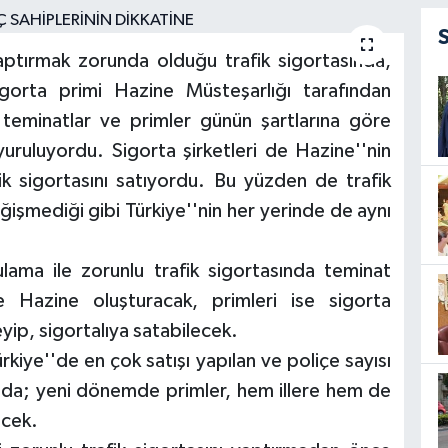
ptırmak zorunda olduğu trafik sigortasında,
gorta primi Hazine Müsteşarlığı tarafından
 teminatlar ve primler günün şartlarına göre
uyuruluyordu. Sigorta şirketleri de Hazine''nin
ik sigortasını satıyordu. Bu yüzden de trafik
eğişmediği gibi Türkiye''nin her yerinde de aynı
ama ile zorunlu trafik sigortasında teminat
ne Hazine oluşturacak, primleri ise sigorta
eyip, sigortalıya satabilecek.
kiye''de en çok satışı yapılan ve poliçe sayısı
nda; yeni dönemde primler, hem illere hem de
ecek.