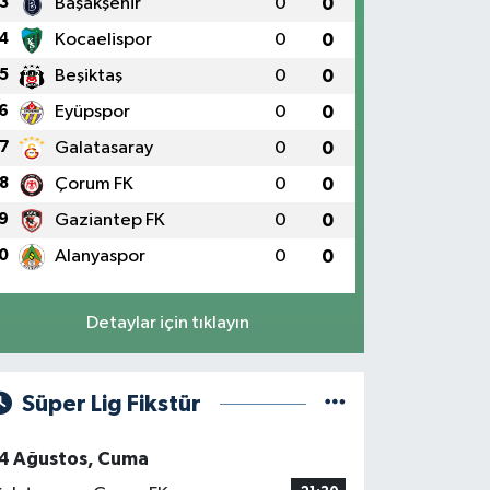
3
Başakşehir
0
0
4
Kocaelispor
0
0
5
Beşiktaş
0
0
6
Eyüpspor
0
0
7
Galatasaray
0
0
8
Çorum FK
0
0
9
Gaziantep FK
0
0
0
Alanyaspor
0
0
Detaylar için tıklayın
Süper Lig Fikstür
4 Ağustos, Cuma