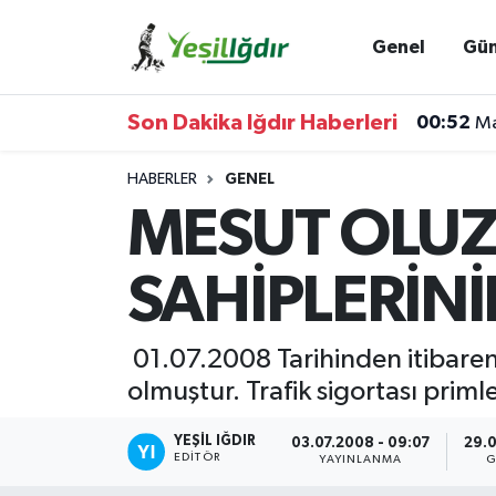
Genel
Gü
Iğdır Nöbetçi Eczaneler
00:52
Ma
Son Dakika Iğdır Haberleri
Iğdır Hava Durumu
00:31
Re
HABERLER
GENEL
İğdir Namaz Vakitleri
MESUT OLUZ
Iğdır Trafik Yoğunluk Haritası
SAHİPLERİNİ
Süper Lig Puan Durumu ve Fikstür
01.07.2008 Tarihinden itibaren z
Tüm Manşetler
olmuştur. Trafik sigortası primle
Son Dakika Haberleri
YEŞIL IĞDIR
03.07.2008 - 09:07
29.0
EDITÖR
YAYINLANMA
G
Haber Arşivi