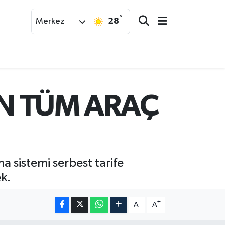
°
28
Merkez
AN TÜM ARAÇ
a sistemi serbest tarife
ek.
-
+
A
A