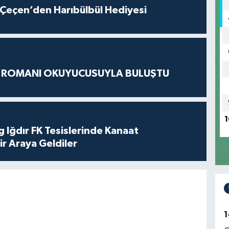
Çeçen’den Harıbülbül Hediyesi
S ROMANI OKUYUCUSUYLA BULUŞTU
1
 Iğdır FK Tesislerinde Kanaat
ir Araya Geldiler
1