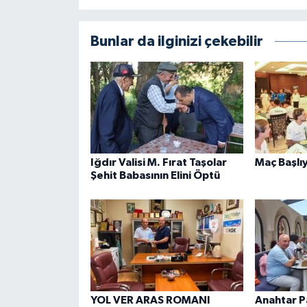
Bunlar da ilginizi çekebilir
Iğdır Valisi M. Fırat Taşolar
Maç Başlı
Şehit Babasının Elini Öptü
YOL VER ARAS ROMANI
Anahtar P