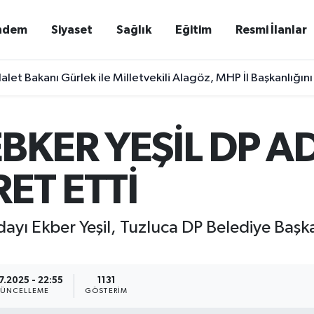
ndem
Siyaset
Sağlık
Eğitim
Resmi İlanlar
alet Bakanı Gürlek ile Milletvekili Alagöz, MHP İl Başkanlığını
BKER YEŞİL DP A
RET ETTİ
yı Ekber Yeşil, Tuzluca DP Belediye Başk
7.2025 - 22:55
1131
ÜNCELLEME
GÖSTERIM