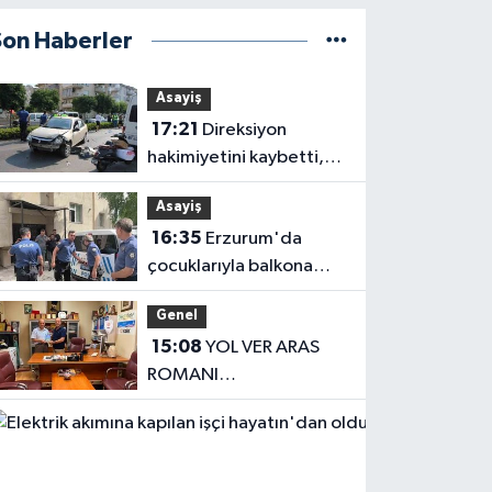
Son Haberler
Asayiş
17:21
Direksiyon
hakimiyetini kaybetti,
karşı şeritteki otomobile
Asayiş
çarptı
16:35
Erzurum'da
çocuklarıyla balkona
çıkan uzaklaştırma
Genel
kararlı koca ikna edildi
15:08
YOL VER ARAS
ROMANI
OKUYUCUSUYLA
Haberler
BULUŞTU
13:04
Elektrik