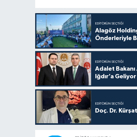
EDITÖRÜN SEÇTIĞI
Alagöz Holding
Önderleriyle B
EDITÖRÜN SEÇTIĞI
Adalet Bakanı 
Iğdır’a Geliyor
EDITÖRÜN SEÇTIĞI
Doç. Dr. Kürşa