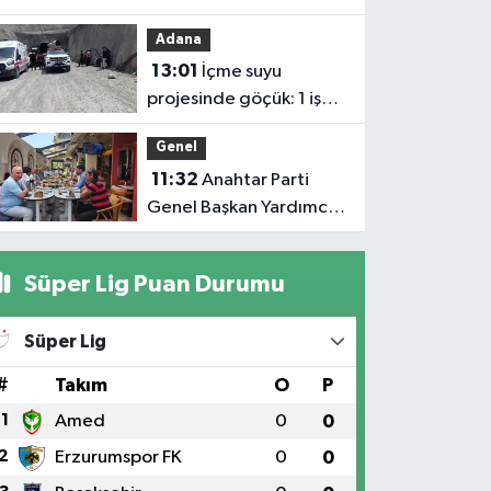
akımına
Adana
kapılan işçi
13:01
İçme suyu
hayatın'dan
projesinde göçük: 1 işçi
oldu
hayatını kaybetti, 1'i
Genel
ağır yaralı
11:32
Anahtar Parti
Genel Başkan Yardımcısı
Demiröz, Iğdır’da Basın
Mensuplarıyla Buluştu
Süper Lig Puan Durumu
Süper Lig
#
Takım
O
P
1
Amed
0
0
2
Erzurumspor FK
0
0