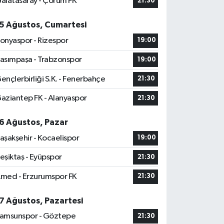
alatasaray - Çorum FK
21:30
5 Ağustos, Cumartesi
onyaspor - Rizespor
19:00
asımpaşa - Trabzonspor
19:00
ençlerbirliği S.K. - Fenerbahçe
21:30
aziantep FK - Alanyaspor
21:30
6 Ağustos, Pazar
aşakşehir - Kocaelispor
19:00
eşiktaş - Eyüpspor
21:30
med - Erzurumspor FK
21:30
7 Ağustos, Pazartesi
amsunspor - Göztepe
21:30