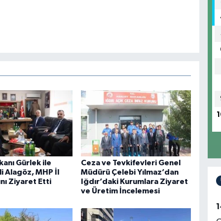
1
anı Gürlek ile
Ceza ve Tevkifevleri Genel
li Alagöz, MHP İl
Müdürü Çelebi Yılmaz’dan
nı Ziyaret Etti
Iğdır’daki Kurumlara Ziyaret
ve Üretim İncelemesi
1