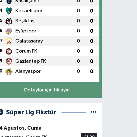
3
Başakşehir
0
0
4
Kocaelispor
0
0
5
Beşiktaş
0
0
6
Eyüpspor
0
0
7
Galatasaray
0
0
8
Çorum FK
0
0
9
Gaziantep FK
0
0
0
Alanyaspor
0
0
Detaylar için tıklayın
Süper Lig Fikstür
4 Ağustos, Cuma