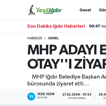
Genel
Gü
Iğdır Nöbetçi Eczaneler
Son Dakika Iğdır Haberleri
00:47
Ad
Iğdır Hava Durumu
HABERLER
GENEL
İğdir Namaz Vakitleri
MHP ADAYI E
Iğdır Trafik Yoğunluk Haritası
OTAY''I ZİYA
Süper Lig Puan Durumu ve Fikstür
MHP Iğdır Belediye Başkan Ada
Tüm Manşetler
bürosunda ziyaret etti…
Son Dakika Haberleri
YEŞIL IĞDIR
27.02.2009 - 07:53
29.0
EDITÖR
YAYINLANMA
G
Haber Arşivi