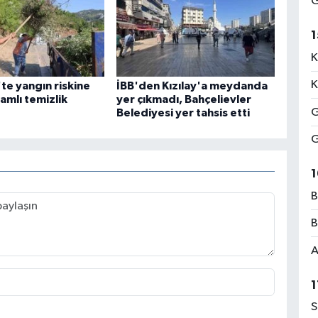
G
1
K
K
te yangın riskine
İBB'den Kızılay'a meydanda
amlı temizlik
yer çıkmadı, Bahçelievler
G
Belediyesi yer tahsis etti
G
1
B
B
A
1
S