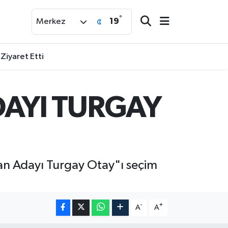
°
19
Merkez
 Ziyaret Etti
DAYI TURGAY
an Adayı Turgay Otay"ı seçim
-
+
A
A