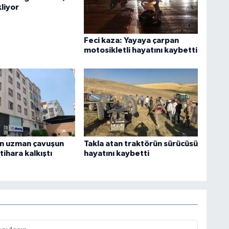
liyor
Feci kaza: Yayaya çarpan
motosikletli hayatını kaybetti
n uzman çavuşun
Takla atan traktörün sürücüsü
ntihara kalkıştı
hayatını kaybetti