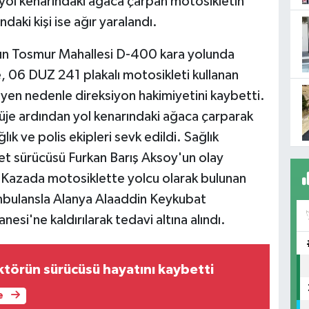
 yol kenarındaki ağaca çarpan motosikletin
aki kişi ise ağır yaralandı.
nın Tosmur Mahallesi D-400 kara yolunda
, 06 DUZ 241 plakalı motosikleti kullanan
eyen nedenle direksiyon hakimiyetini kaybetti.
üje ardından yol kenarındaki ağaca çarparak
lık ve polis ekipleri sevk edildi. Sağlık
let sürücüsü Furkan Barış Aksoy'un olay
i. Kazada motosiklette yolcu olarak bulunan
ambulansla Alanya Alaaddin Keykubat
esi'ne kaldırılarak tedavi altına alındı.
ktörün sürücüsü hayatını kaybetti
e