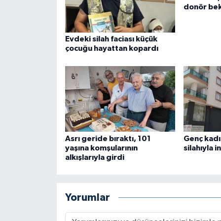
donör bek
Evdeki silah faciası küçük
çocuğu hayattan kopardı
Asrı geride bıraktı, 101
Genç kadı
yaşına komşularının
silahıyla i
alkışlarıyla girdi
Yorumlar