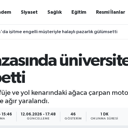
ndem
Siyaset
Sağlık
Eğitim
Resmi İlanlar
'da işitme engelli müşteriyle halaylı pazarlık gülümsetti
zasında üniversite
etti
füje ve yol kenarındaki ağaca çarpan moto
e ağır yaralandı.
- 15:46
12.06.2026 - 17:48
46
1 DK
NMA
GÜNCELLEME
GÖSTERIM
OKUNMA SÜRESI