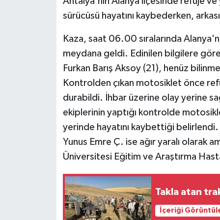
Antalya'nın Alanya ilçesinde refüje ve
sürücüsü hayatını kaybederken, arkasınd
Kaza, saat 06.00 sıralarında Alanya'
meydana geldi. Edinilen bilgilere göre
Furkan Barış Aksoy (21), henüz bilinm
Kontrolden çıkan motosiklet önce ref
durabildi. İhbar üzerine olay yerine sağ
ekiplerinin yaptığı kontrolde motosik
yerinde hayatını kaybettiği belirlend
Yunus Emre Ç. ise ağır yaralı olarak 
Üniversitesi Eğitim ve Araştırma Hastan
Takla atan tra
İçeriği Görüntül