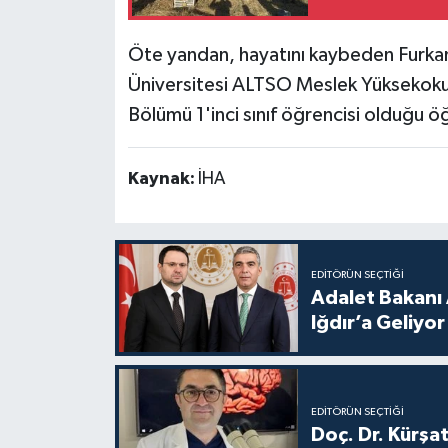
Öte yandan, hayatını kaybeden Furka
Üniversitesi ALTSO Meslek Yüksekokul
Bölümü 1'inci sınıf öğrencisi olduğu öğ
Kaynak:
İHA
EDITÖRÜN SEÇTIĞI
Adalet Bakanı 
Iğdır’a Geliyor
EDITÖRÜN SEÇTIĞI
Doç. Dr. Kürşa