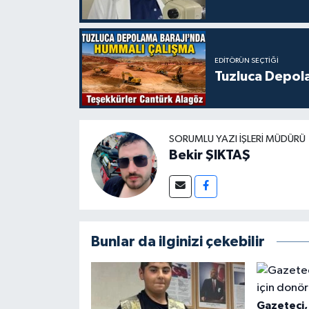
EDITÖRÜN SEÇTIĞI
Tuzluca Depol
SORUMLU YAZI İŞLERI MÜDÜRÜ
Bekir ŞIKTAŞ
Bunlar da ilginizi çekebilir
Gazeteci, 