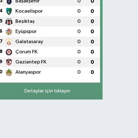
3
Başakşehir
0
0
4
Kocaelispor
0
0
5
Beşiktaş
0
0
6
Eyüpspor
0
0
7
Galatasaray
0
0
8
Çorum FK
0
0
9
Gaziantep FK
0
0
0
Alanyaspor
0
0
Detaylar için tıklayın