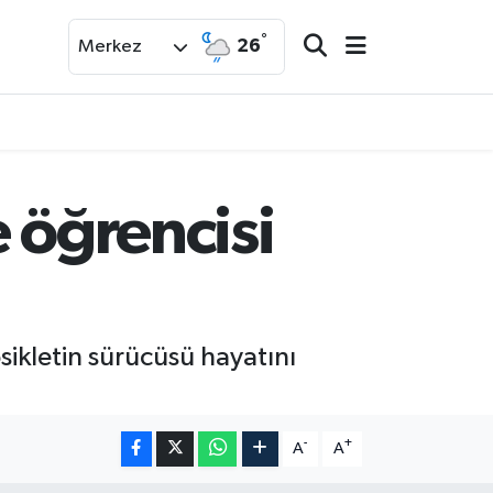
°
26
Merkez
 öğrencisi
sikletin sürücüsü hayatını
-
+
A
A