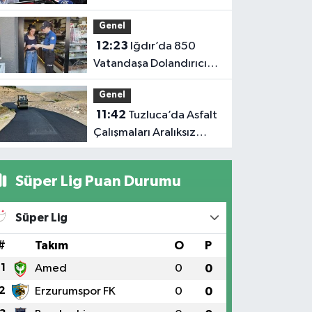
Büyükbaş hayvancılıkta
Genel
'dijital kimlik' dönemi
12:23
Iğdır’da 850
başladı
Vatandaşa Dolandırıcılık
Uyarısı: “Polis ve Savcı
Genel
Para İstemez”
11:42
Tuzluca’da Asfalt
Çalışmaları Aralıksız
Sürüyor: 1.700 Metrelik
Kısım Tamamlandı
Süper Lig Puan Durumu
Süper Lig
#
Takım
O
P
1
Amed
0
0
2
Erzurumspor FK
0
0