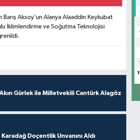
n Barış Aksoy'un Alanya Alaaddin Keykubat
u İklimlendirme ve Soğutma Teknolojisi
renildi.
1
Akın Gürlek ile Milletvekili Cantürk Alagöz
t Karadağ Doçentlik Unvanını Aldı