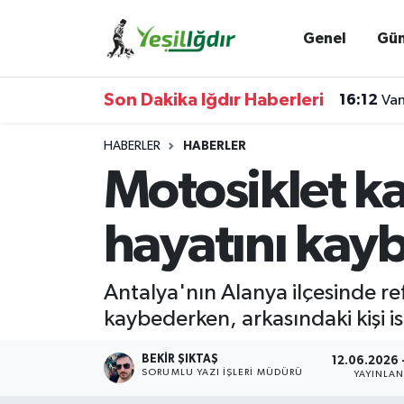
Genel
Gü
Iğdır Nöbetçi Eczaneler
Son Dakika Iğdır Haberleri
16:12
Van
Iğdır Hava Durumu
HABERLER
HABERLER
İğdir Namaz Vakitleri
Motosiklet ka
Iğdır Trafik Yoğunluk Haritası
hayatını kayb
Süper Lig Puan Durumu ve Fikstür
Antalya'nın Alanya ilçesinde re
Tüm Manşetler
kaybederken, arkasındaki kişi is
Son Dakika Haberleri
BEKIR ŞIKTAŞ
12.06.2026 
SORUMLU YAZI İŞLERI MÜDÜRÜ
YAYINLA
Haber Arşivi