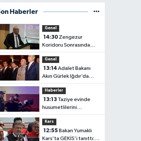
Son Haberler
Genel
14:30
Zengezur
Koridoru Sonrasında
Iğdır
Genel
13:14
Adalet Bakanı
Akın Gürlek Iğdır’da
Dijital Medya
Haberler
Çalıştayı’na Katıldı
13:13
Taziye evinde
husumetlilerini
tabancayla kovalayan
Kars
şüpheli gözaltına alındı
12:55
Bakan Yumaklı
Kars'ta GEKİS'i tanıttı: