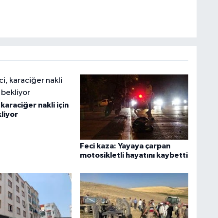
karaciğer nakli için
liyor
Feci kaza: Yayaya çarpan
motosikletli hayatını kaybetti