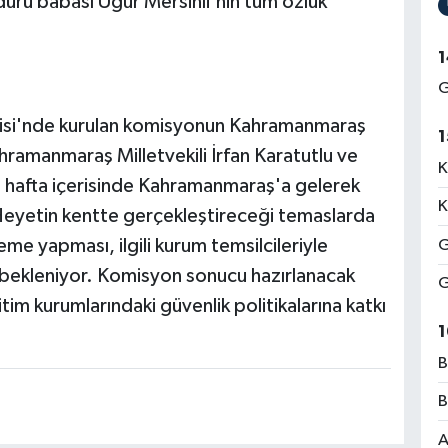
dürü babası Uğur Mersinli'nin tüm özlük
1
G
lisi'nde kurulan komisyonun Kahramanmaraş
1
ramanmaraş Milletvekili İrfan Karatutlu ve
K
bu hafta içerisinde Kahramanmaraş'a gelerek
K
Heyetin kentte gerçekleştireceği temaslarda
me yapması, ilgili kurum temsilcileriyle
G
sı bekleniyor. Komisyon sonucu hazırlanacak
G
tim kurumlarındaki güvenlik politikalarına katkı
1
B
B
A