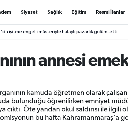
ndem
Siyaset
Sağlık
Eğitim
Resmi İlanlar
'da işitme engelli müşteriyle halaylı pazarlık gülümsetti
nının annesi emekl
rganının kamuda öğretmen olarak çalışan t
ruda bulunduğu öğrenilirken emniyet müd
a çıktı. Öte yandan okul saldırısı ile ilgili 
 komisyonun bu hafta Kahramanmaraş'a ge