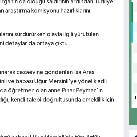
ırganın da öldüğü saldırının ardından Türkiye
n araştırma komisyonu hazırlıklarını
rını sürdürürken olayla ilgili yürütülen
ni detaylar da ortaya çıktı.
anarak cezaevine gönderilen İsa Aras
nli ve babası Uğur Mersinli'ye yönelik adli
da öğretmen olan anne Pınar Peyman'ın
1
ığı, kendi talebi doğrultusunda emeklilik için