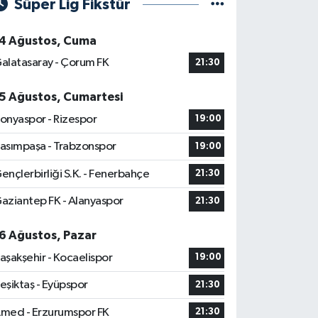
Süper Lig Fikstür
4 Ağustos, Cuma
alatasaray - Çorum FK
21:30
5 Ağustos, Cumartesi
onyaspor - Rizespor
19:00
asımpaşa - Trabzonspor
19:00
ençlerbirliği S.K. - Fenerbahçe
21:30
aziantep FK - Alanyaspor
21:30
6 Ağustos, Pazar
aşakşehir - Kocaelispor
19:00
eşiktaş - Eyüpspor
21:30
med - Erzurumspor FK
21:30