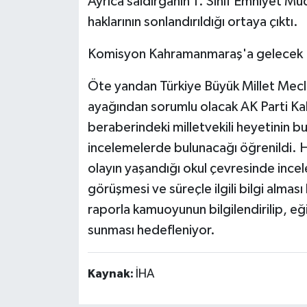
Ayrıca saldırganın 1. Sınıf Emniyet Mü
haklarının sonlandırıldığı ortaya çıktı.
Komisyon Kahramanmaraş'a gelecek
Öte yandan Türkiye Büyük Millet Mec
ayağından sorumlu olacak AK Parti Kah
beraberindeki milletvekili heyetinin 
incelemelerde bulunacağı öğrenildi. 
olayın yaşandığı okul çevresinde incele
görüşmesi ve süreçle ilgili bilgi alma
raporla kamuoyunun bilgilendirilip, eği
sunması hedefleniyor.
Kaynak:
İHA