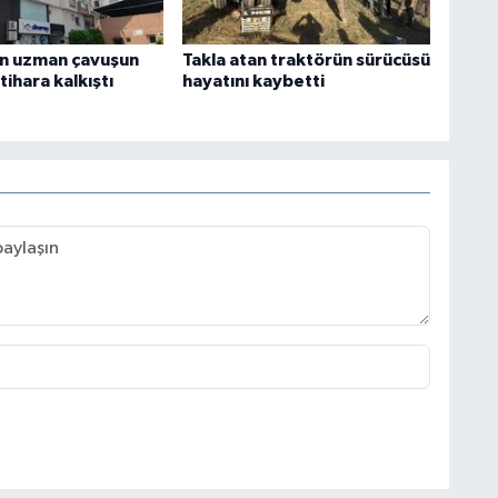
n uzman çavuşun
Takla atan traktörün sürücüsü
ntihara kalkıştı
hayatını kaybetti