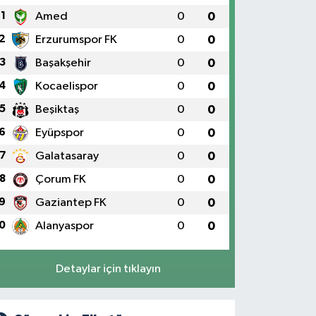
1
Amed
0
0
2
Erzurumspor FK
0
0
3
Başakşehir
0
0
4
Kocaelispor
0
0
5
Beşiktaş
0
0
6
Eyüpspor
0
0
7
Galatasaray
0
0
8
Çorum FK
0
0
9
Gaziantep FK
0
0
0
Alanyaspor
0
0
Detaylar için tıklayın