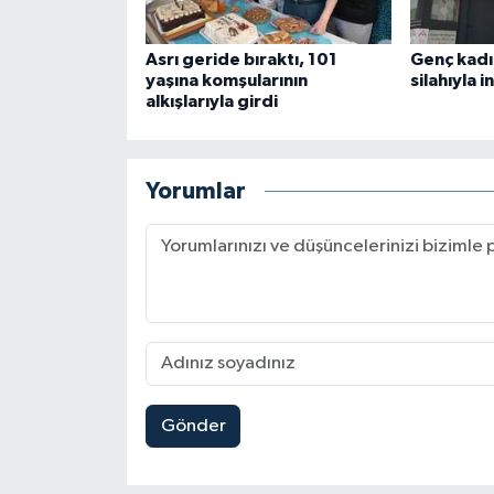
Asrı geride bıraktı, 101
Genç kadı
yaşına komşularının
silahıyla i
alkışlarıyla girdi
Yorumlar
Gönder