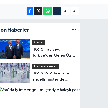
-
+
A
A
Son Haberler
Genel
16:15
Hacıyev:
Türkiye’den Gelen Öz
Evine Gelir
Haberde insan
16:12
Van'da işitme
engelli müşteriyle
halaylı pazarlık
gülümsetti