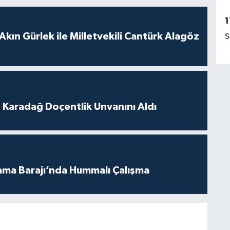
1
Akın Gürlek ile Milletvekili Cantürk Alagöz
S
t Karadağ Doçentlik Unvanını Aldı
ama Barajı’nda Hummalı Çalışma