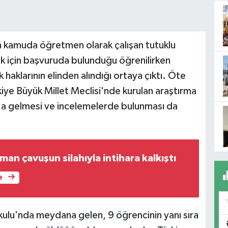
n kamuda öğretmen olarak çalışan tutuklu
ak için başvuruda bulunduğu öğrenilirken
aklarının elinden alındığı ortaya çıktı. Öte
Türkiye Büyük Millet Meclisi'nde kurulan araştırma
a gelmesi ve incelemelerde bulunması da
an çavuşun silahıyla intihara kalkıştı
e
lu'nda meydana gelen, 9 öğrencinin yanı sıra