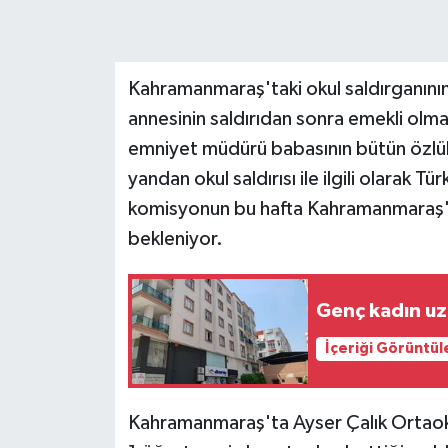
Kahramanmaraş'taki okul saldırganını
annesinin saldırıdan sonra emekli olm
emniyet müdürü babasının bütün özlük h
yandan okul saldırısı ile ilgili olarak 
komisyonun bu hafta Kahramanmaraş'
bekleniyor.
Genç kadın uzm
İçeriği Görüntül
Kahramanmaraş'ta Ayser Çalık Ortaoku