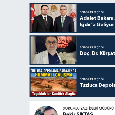
EDITÖRÜN SEÇTIĞI
Adalet Bakanı 
Iğdır’a Geliyor
EDITÖRÜN SEÇTIĞI
Doç. Dr. Kürşa
EDITÖRÜN SEÇTIĞI
Tuzluca Depol
SORUMLU YAZI İŞLERI MÜDÜRÜ
Bekir ŞIKTAŞ