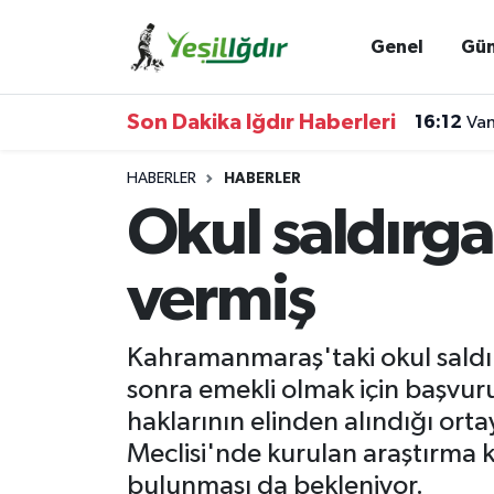
Genel
Gü
Iğdır Nöbetçi Eczaneler
Son Dakika Iğdır Haberleri
16:12
Van
Iğdır Hava Durumu
HABERLER
HABERLER
İğdir Namaz Vakitleri
Okul saldırga
Iğdır Trafik Yoğunluk Haritası
vermiş
Süper Lig Puan Durumu ve Fikstür
Kahramanmaraş'taki okul saldı
Tüm Manşetler
sonra emekli olmak için başvu
haklarının elinden alındığı ortay
Son Dakika Haberleri
Meclisi'nde kurulan araştırma
Haber Arşivi
bulunması da bekleniyor.