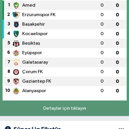
1
Amed
0
0
2
Erzurumspor FK
0
0
3
Başakşehir
0
0
4
Kocaelispor
0
0
5
Beşiktaş
0
0
6
Eyüpspor
0
0
7
Galatasaray
0
0
8
Çorum FK
0
0
9
Gaziantep FK
0
0
10
Alanyaspor
0
0
Detaylar için tıklayın