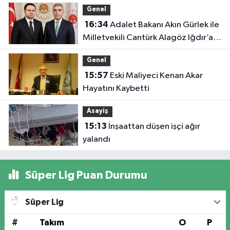
Genel
16:34
Adalet Bakanı Akın Gürlek ile
Milletvekili Cantürk Alagöz Iğdır’a
Geliyor
Genel
15:57
Eski Maliyeci Kenan Akar
Hayatını Kaybetti
Asayiş
15:13
İnşaattan düşen işçi ağır
yalandı
Süper Lig Puan Durumu
Süper Lig
#
Takım
O
P