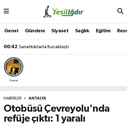
Iğdır Nöbetçi Eczaneler
Genel
Gündem
Siyaset
Sağlık
Eğitim
Resm
Iğdır Hava Durumu
00:42
Sanatkârlarla Kucaklaştı
İğdir Namaz Vakitleri
Iğdır Trafik Yoğunluk Haritası
Süper Lig Puan Durumu ve Fikstür
Genel
Tüm Manşetler
HABERLER
ANTALYA
Otobüsü Çevreyolu'nda
Son Dakika Haberleri
refüje çıktı: 1 yaralı
Haber Arşivi