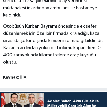
sürücüsü 112 sağlık ekibinin olay yerindeki
müdahalesi in ardından ambulans ile hastaneye
kaldırıldı.
Otobüsün Kurban Bayramı öncesinde ek sefer
düzenlemek için özel bir firmada kiraladığı, kaza
sırası da şoför dışında kimsenin olmadığı bildirildi.
Kazanın ardından yolun bir bölümü kapanırken D-
400 karayolunda kilometrelerce araç kuyruğu
oluştu.
Kaynak:
İHA
Adalet Bakanı Akın Gürlek ile
Milletvekili Cantürk Alagöz