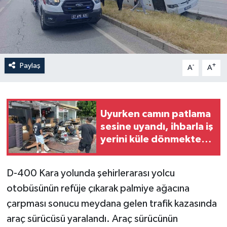
Paylaş
-
+
A
A
Uyurken camın patlama
sesine uyandı, ihbarla iş
yerini küle dönmekten
kurtardı
D-400 Kara yolunda şehirlerarası yolcu
otobüsünün refüje çıkarak palmiye ağacına
çarpması sonucu meydana gelen trafik kazasında
araç sürücüsü yaralandı. Araç sürücünün