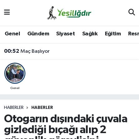
Iğdır Nöbetçi Eczaneler
Genel
Gündem
Siyaset
Sağlık
Eğitim
Resm
Iğdır Hava Durumu
00:52
Maç Başlıyor
İğdir Namaz Vakitleri
Iğdır Trafik Yoğunluk Haritası
Süper Lig Puan Durumu ve Fikstür
Genel
Tüm Manşetler
HABERLER
HABERLER
Otogarın dışındaki çuvala
Son Dakika Haberleri
gizlediği bıçağı alıp 2
Haber Arşivi