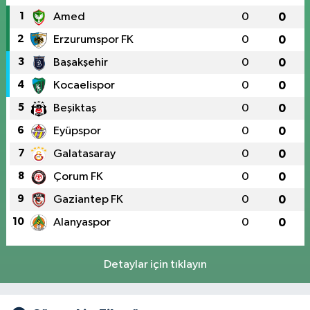
1
Amed
0
0
2
Erzurumspor FK
0
0
3
Başakşehir
0
0
4
Kocaelispor
0
0
5
Beşiktaş
0
0
6
Eyüpspor
0
0
7
Galatasaray
0
0
8
Çorum FK
0
0
9
Gaziantep FK
0
0
10
Alanyaspor
0
0
Detaylar için tıklayın