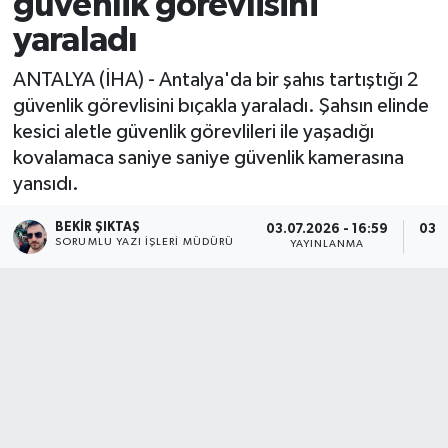
güvenlik görevlisini
yaraladı
ANTALYA (İHA) - Antalya'da bir şahıs tartıştığı 2
güvenlik görevlisini bıçakla yaraladı. Şahsın elinde
kesici aletle güvenlik görevlileri ile yaşadığı
kovalamaca saniye saniye güvenlik kamerasına
yansıdı.
BEKIR ŞIKTAŞ
03.07.2026 - 16:59
03.0
SORUMLU YAZI İŞLERI MÜDÜRÜ
YAYINLANMA
G