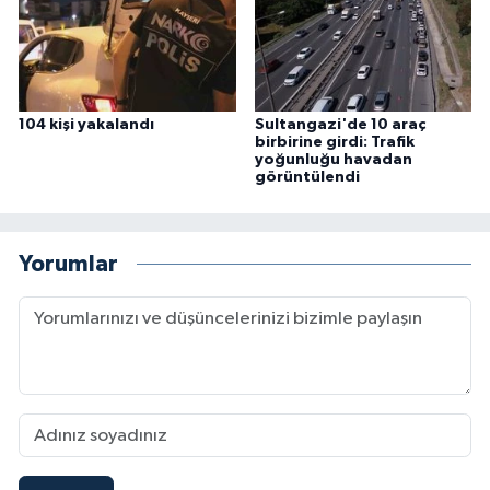
104 kişi yakalandı
Sultangazi'de 10 araç
birbirine girdi: Trafik
yoğunluğu havadan
görüntülendi
Yorumlar