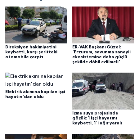
Direksiyon hakimiyetini
ER-VAK Başkanı Güzel:
kaybetti, karşı şeritteki
'Erzurum, savunma sanayii
otomobile çarptı
ekosistemine daha güçlü
şekilde dâhil edilmeli'
Elektrik akımına kapılan işçi
hayatın'dan oldu
İçme suyu projesinde
göçük: 1 işçi hayatını
kaybetti, 1'i ağır yaralı