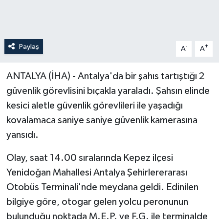
Paylaş
-
+
A
A
ANTALYA (İHA) - Antalya'da bir şahıs tartıştığı 2
güvenlik görevlisini bıçakla yaraladı. Şahsın elinde
kesici aletle güvenlik görevlileri ile yaşadığı
kovalamaca saniye saniye güvenlik kamerasına
yansıdı.
Olay, saat 14.00 sıralarında Kepez ilçesi
Yenidoğan Mahallesi Antalya Şehirlererarası
Otobüs Terminali'nde meydana geldi. Edinilen
bilgiye göre, otogar gelen yolcu peronunun
bulunduğu noktada M.E.P. ve F.G. ile terminalde