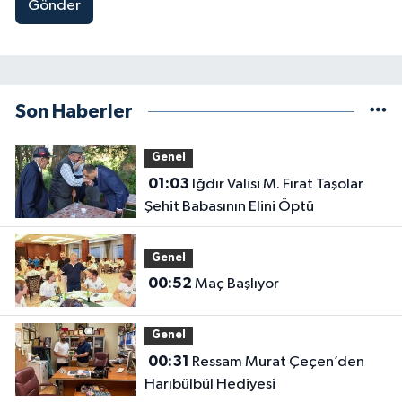
Gönder
Son Haberler
Genel
01:03
Iğdır Valisi M. Fırat Taşolar
Şehit Babasının Elini Öptü
Genel
00:52
Maç Başlıyor
Genel
00:31
Ressam Murat Çeçen’den
Harıbülbül Hediyesi