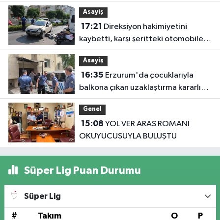
Asayiş
17:21
Direksiyon hakimiyetini
kaybetti, karşı şeritteki otomobile
çarptı
Asayiş
16:35
Erzurum'da çocuklarıyla
balkona çıkan uzaklaştırma kararlı
koca ikna edildi
Genel
15:08
YOL VER ARAS ROMANI
OKUYUCUSUYLA BULUŞTU
Süper Lig Puan Durumu
Süper Lig
#
Takım
O
P