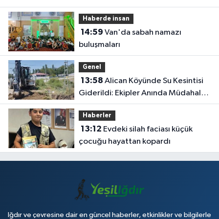
Haberde insan
14:59
Van'da sabah namazı
buluşmaları
Genel
13:58
Alican Köyünde Su Kesintisi
Giderildi: Ekipler Anında Müdahale
Etti
Haberler
13:12
Evdeki silah faciası küçük
çocuğu hayattan kopardı
Iğdır ve çevresine dair en güncel haberler, etkinlikler ve bilgilerle