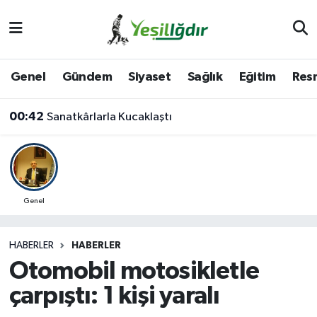
Iğdır Nöbetçi Eczaneler
Genel
Gündem
Siyaset
Sağlık
Eğitim
Resm
Iğdır Hava Durumu
00:42
Sanatkârlarla Kucaklaştı
İğdir Namaz Vakitleri
Iğdır Trafik Yoğunluk Haritası
Süper Lig Puan Durumu ve Fikstür
Genel
Tüm Manşetler
HABERLER
HABERLER
Otomobil motosikletle
Son Dakika Haberleri
çarpıştı: 1 kişi yaralı
Haber Arşivi