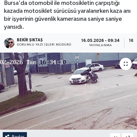
Bursa'da otomobil ile motosikletin çarpıştığı
kazada motosiklet sürücüsü yaralanırken kaza anı
bir işyerinin güvenlik kamerasına saniye saniye
yansıdı.
BEKIR ŞIKTAŞ
16.05.2026 - 09:34
16.
SORUMLU YAZI İŞLERI MÜDÜRÜ
YAYINLANMA
Paylaş
-
+