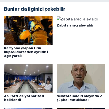
Bunlar da ilginizi çekebilir
Zabıta aracı alev aldı
Kamyona çarpan tırın
kupası dorseden ayrıldı: 1
ağır yaralı
AK Parti'de yol haritası
Muhtara saldırı olayında 2
belirlendi
şüpheli tutuklandı