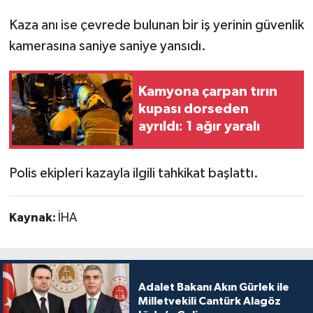
Kaza anı ise çevrede bulunan bir iş yerinin güvenlik
kamerasına saniye saniye yansıdı.
Kamyona çarpan tırın
kupası dorseden
ayrıldı: 1 ağır yaralı
Polis ekipleri kazayla ilgili tahkikat başlattı.
Kaynak:
İHA
Adalet Bakanı Akın Gürlek ile
Milletvekili Cantürk Alagöz