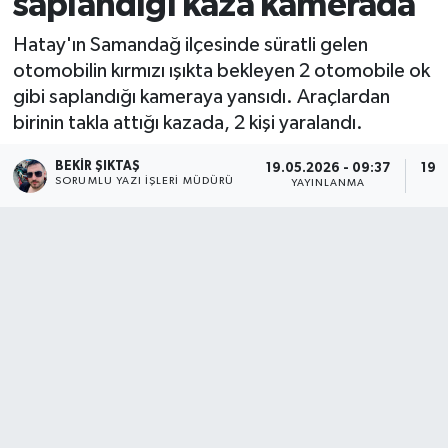
saplandığı kaza kamerada
Hatay'ın Samandağ ilçesinde süratli gelen
otomobilin kırmızı ışıkta bekleyen 2 otomobile ok
gibi saplandığı kameraya yansıdı. Araçlardan
birinin takla attığı kazada, 2 kişi yaralandı.
BEKIR ŞIKTAŞ
19.05.2026 - 09:37
19.0
SORUMLU YAZI İŞLERI MÜDÜRÜ
YAYINLANMA