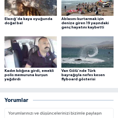
Elazığ'da kaya oyuğunda
Ablasını kurtarmak için
doğal bal
denize giren 19 yaşındaki
genç hayatını kaybetti
Kadın kılığına girdi, emekli
Van Gölü'nde Türk
polis memuruna kurşun
bayrağıyla nefes kesen
yağdırdı
flyboard gösterisi
Yorumlar