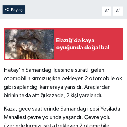
Paylaş
-
+
A
A
Elazığ'da kaya
oyuğunda doğal bal
Hatay'ın Samandağ ilçesinde süratli gelen
otomobilin kırmızı ışıkta bekleyen 2 otomobile ok
gibi saplandığı kameraya yansıdı. Araçlardan
birinin takla attığı kazada, 2 kişi yaralandı.
Kaza, gece saatlerinde Samandağ ilçesi Yeşilada
Mahallesi çevre yolunda yaşandı. Çevre yolu
üzerinde kırmızı ışıkta bekleyen 2 otomobile,