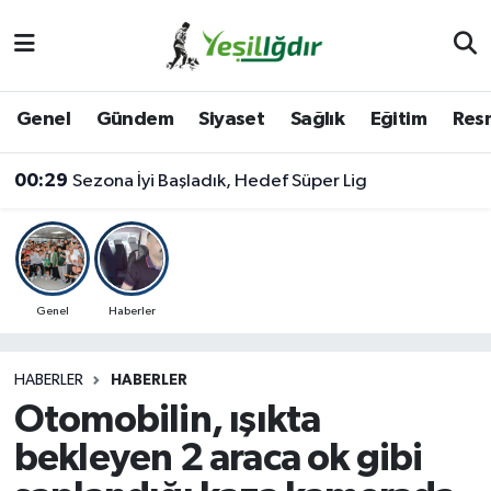
Iğdır Nöbetçi Eczaneler
Genel
Gündem
Siyaset
Sağlık
Eğitim
Resm
Iğdır Hava Durumu
00:29
Sezona İyi Başladık, Hedef Süper Lig
İğdir Namaz Vakitleri
Iğdır Trafik Yoğunluk Haritası
Süper Lig Puan Durumu ve Fikstür
Genel
Haberler
Tüm Manşetler
HABERLER
HABERLER
Otomobilin, ışıkta
Son Dakika Haberleri
bekleyen 2 araca ok gibi
Haber Arşivi