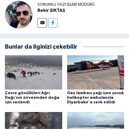
SORUMLU YAZI İŞLERI MÜDÜRÜ
Bekir ŞIKTAŞ
Bunlar da ilginizi çekebilir
Çevre gönüllüleri Ağrı
Gaz lambası yağı içen çocuk
Dağı'nın zirvesinden doğa
helikopter ambulansla
için seslendi
Diyarbakır'a sevk edildi