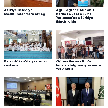
Aziziye Belediye
Ağrılı öğrenci Kur'an-ı
Meclisi'nden vefa örneği
Kerim'i Güzel Okuma
Yarışması'nda Türkiye
ikincisi oldu
Palandöken'de yaz kursu
Öğrenciler yaz Kur'an
coşkusu
kursları bilgi yarışmasında
ter döktü