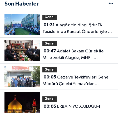
Son Haberler
Genel
01:31
Alagöz Holding Iğdır FK
Tesislerinde Kanaat Önderleriyle Bir
Araya Geldiler
Genel
00:47
Adalet Bakanı Gürlek ile
Milletvekili Alagöz, MHP İl
Başkanlığını Ziyaret Etti
Genel
00:05
Ceza ve Tevkifevleri Genel
Müdürü Çelebi Yılmaz’dan
Iğdır’daki Kurumlara Ziyaret ve
Üretim İncelemesi
Genel
00:05
ERBAİN YOLCULUĞU-1