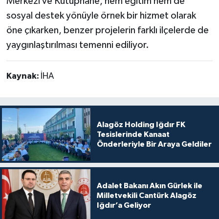
Merkezi ve Kütüphane, hem eğitim hem de
sosyal destek yönüyle örnek bir hizmet olarak
öne çıkarken, benzer projelerin farklı ilçelerde de
yaygınlaştırılması temenni ediliyor.
Kaynak:
İHA
Alagöz Holding Iğdır FK
Tesislerinde Kanaat
Önderleriyle Bir Araya Geldiler
Adalet Bakanı Akın Gürlek ile
Milletvekili Cantürk Alagöz
Iğdır’a Geliyor