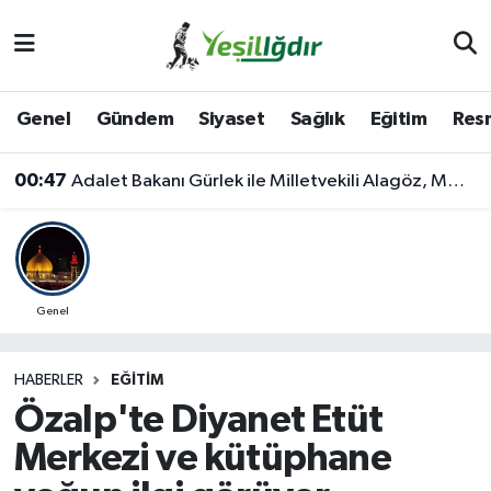
Iğdır Nöbetçi Eczaneler
Genel
Gündem
Siyaset
Sağlık
Eğitim
Resm
Iğdır Hava Durumu
00:47
Adalet Bakanı Gürlek ile Milletvekili Alagöz, MHP İl Başkanlığını Ziyaret Etti
İğdir Namaz Vakitleri
Iğdır Trafik Yoğunluk Haritası
Süper Lig Puan Durumu ve Fikstür
Genel
Tüm Manşetler
HABERLER
EĞITIM
Özalp'te Diyanet Etüt
Son Dakika Haberleri
Merkezi ve kütüphane
Haber Arşivi