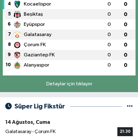
4
Kocaelispor
0
0
5
Beşiktaş
0
0
6
Eyüpspor
0
0
7
Galatasaray
0
0
8
Çorum FK
0
0
9
Gaziantep FK
0
0
10
Alanyaspor
0
0
Detaylar için tıklayın
Süper Lig Fikstür
14 Ağustos, Cuma
Galatasaray - Çorum FK
21:30