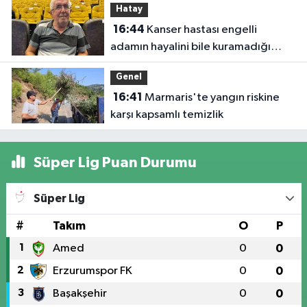
Hatay
16:44
Kanser hastası engelli
adamın hayalini bile kuramadığı
evine kavuşunca döktüğü gözyaşı
Genel
duygulandırdı
16:41
Marmaris'te yangın riskine
karşı kapsamlı temizlik
Süper Lig Puan Durumu
Süper Lig
#
Takım
O
P
1
Amed
0
0
2
Erzurumspor FK
0
0
3
Başakşehir
0
0