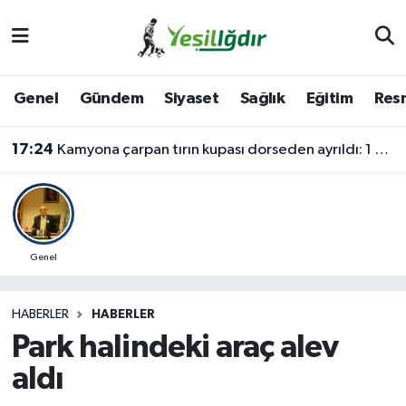
Iğdır Nöbetçi Eczaneler
Genel
Gündem
Siyaset
Sağlık
Eğitim
Resm
Iğdır Hava Durumu
17:24
Kamyona çarpan tırın kupası dorseden ayrıldı: 1 ağır yaralı
İğdir Namaz Vakitleri
Iğdır Trafik Yoğunluk Haritası
Süper Lig Puan Durumu ve Fikstür
Genel
Tüm Manşetler
HABERLER
HABERLER
Park halindeki araç alev
Son Dakika Haberleri
aldı
Haber Arşivi