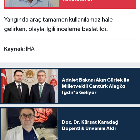
Yangında araç tamamen kullanılamaz hale
gelirken, olayla ilgili inceleme başlatıldı.
Kaynak:
İHA
Adalet Bakanı Akın Gürlek ile
Milletvekili Cantürk Alagöz
Iğdır’a Geliyor
Doç. Dr. Kürşat Karadağ
Doçentlik Unvanını Aldı