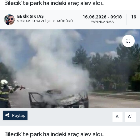
Bilecik'te park halindeki araç alev aldı.
BEKIR ŞIKTAŞ
16.06.2026 - 09:18
16.
SORUMLU YAZI İŞLERI MÜDÜRÜ
YAYINLANMA
Paylaş
-
+
A
A
Bilecik'te park halindeki araç alev aldı.