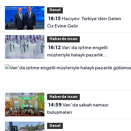
Genel
16:15
Hacıyev: Türkiye’den Gelen
Öz Evine Gelir
Haberde insan
16:12
Van'da işitme engelli
müşteriyle halaylı pazarlık
gülümsetti
Haberde insan
14:59
Van'da sabah namazı
buluşmaları
Genel