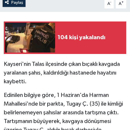
Paylaş
-
+
A
A
104 kişi yakalandı
Kayseri'nin Talas ilçesinde çıkan bıçaklı kavgada
yaralanan şahıs, kaldırıldığı hastanede hayatını
kaybetti.
Edinilen bilgiye göre, 1 Haziran'da Harman
Mahallesi'nde bir parkta, Tugay Ç. (35) ile kimliği
belirlenemeyen şahıslar arasında tartışma çıktı.
Tartışmanın büyüyerek, kavgaya dönüşmesi
üzerine Tugay Ç. aldığı bıçak darbesiyle