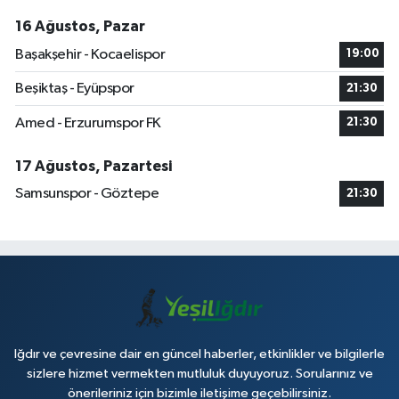
16 Ağustos, Pazar
Başakşehir - Kocaelispor
19:00
Beşiktaş - Eyüpspor
21:30
Amed - Erzurumspor FK
21:30
17 Ağustos, Pazartesi
Samsunspor - Göztepe
21:30
Iğdır ve çevresine dair en güncel haberler, etkinlikler ve bilgilerle
sizlere hizmet vermekten mutluluk duyuyoruz. Sorularınız ve
önerileriniz için bizimle iletişime geçebilirsiniz.