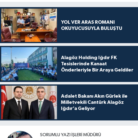
YOL VER ARAS ROMANI
OKUYUCUSUYLA BULUŞTU
Alagöz Holding Iğdır FK
Tesislerinde Kanaat
Önderleriyle Bir Araya Geldiler
Adalet Bakanı Akın Gürlek ile
Milletvekili Cantürk Alagöz
Iğdır’a Geliyor
SORUMLU YAZI İŞLERI MÜDÜRÜ