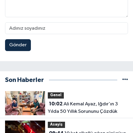
Gönder
Son Haberler
Genel
10:02
Ali Kemal Ayaz, Iğdır’ın 3
Yılda 50 Yıllık Sorununu Çözdük
Asayiş