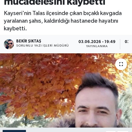
mücadelesini kaybetti
Kayseri'nin Talas ilçesinde çıkan bıçaklı kavgada
yaralanan şahıs, kaldırıldığı hastanede hayatını
kaybetti.
BEKIR ŞIKTAŞ
03.06.2026 - 19:49
03.
SORUMLU YAZI İŞLERI MÜDÜRÜ
YAYINLANMA