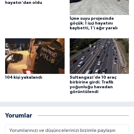
hayatın'dan oldu
İçme suyu projesinde
göçük: 1 işçi hayatını
kaybetti, 1'i ağır yaralı
104 kişi yakalandı
Sultangazi'de 10 araç
birbirine girdi: Trafik
yoğunluğu havadan
görüntülendi
Yorumlar