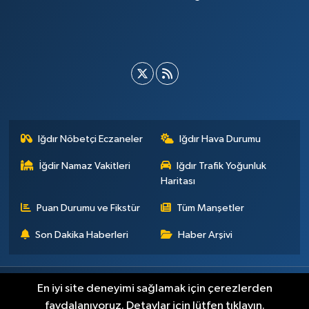
Iğdır Nöbetçi Eczaneler
Iğdır Hava Durumu
İğdir Namaz Vakitleri
Iğdır Trafik Yoğunluk
Haritası
Puan Durumu ve Fikstür
Tüm Manşetler
Son Dakika Haberleri
Haber Arşivi
Künye
İletişim
Çerez Politikası
Gizlilik ilkeleri
En iyi site deneyimi sağlamak için çerezlerden
faydalanıyoruz. Detaylar için lütfen tıklayın.