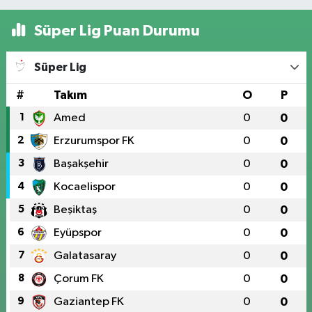
Süper Lig Puan Durumu
Süper Lig
#
Takım
O
P
1
Amed
0
0
2
Erzurumspor FK
0
0
3
Başakşehir
0
0
4
Kocaelispor
0
0
5
Beşiktaş
0
0
6
Eyüpspor
0
0
7
Galatasaray
0
0
8
Çorum FK
0
0
9
Gaziantep FK
0
0