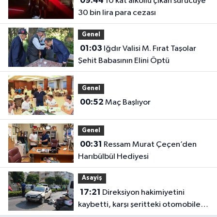
09:44
10 kat alkollü çıkan sürücüye
30 bin lira para cezası
Genel
01:03
Iğdır Valisi M. Fırat Taşolar
Şehit Babasının Elini Öptü
Genel
00:52
Maç Başlıyor
Genel
00:31
Ressam Murat Çeçen’den
Harıbülbül Hediyesi
Asayiş
17:21
Direksiyon hakimiyetini
kaybetti, karşı şeritteki otomobile
çarptı