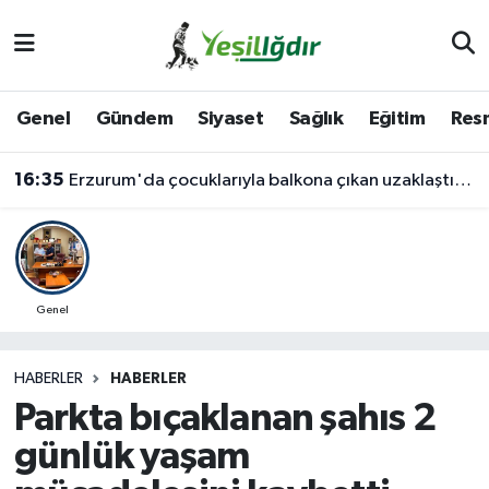
Iğdır Nöbetçi Eczaneler
Genel
Gündem
Siyaset
Sağlık
Eğitim
Resm
Iğdır Hava Durumu
16:35
Erzurum'da çocuklarıyla balkona çıkan uzaklaştırma kararlı koca ikna edildi
İğdir Namaz Vakitleri
Iğdır Trafik Yoğunluk Haritası
Süper Lig Puan Durumu ve Fikstür
Genel
Tüm Manşetler
HABERLER
HABERLER
Parkta bıçaklanan şahıs 2
Son Dakika Haberleri
günlük yaşam
Haber Arşivi