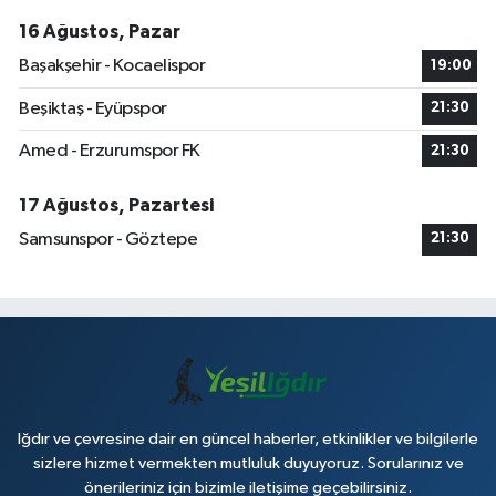
16 Ağustos, Pazar
Başakşehir - Kocaelispor
19:00
Beşiktaş - Eyüpspor
21:30
Amed - Erzurumspor FK
21:30
17 Ağustos, Pazartesi
Samsunspor - Göztepe
21:30
Iğdır ve çevresine dair en güncel haberler, etkinlikler ve bilgilerle
sizlere hizmet vermekten mutluluk duyuyoruz. Sorularınız ve
önerileriniz için bizimle iletişime geçebilirsiniz.