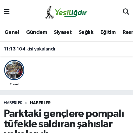
Iğdır Nöbetçi Eczaneler
Genel
Gündem
Siyaset
Sağlık
Eğitim
Resm
Iğdır Hava Durumu
11:13
104 kişi yakalandı
İğdir Namaz Vakitleri
Iğdır Trafik Yoğunluk Haritası
Süper Lig Puan Durumu ve Fikstür
Genel
Tüm Manşetler
HABERLER
HABERLER
Parktaki gençlere pompalı
Son Dakika Haberleri
tüfekle saldıran şahıslar
Haber Arşivi