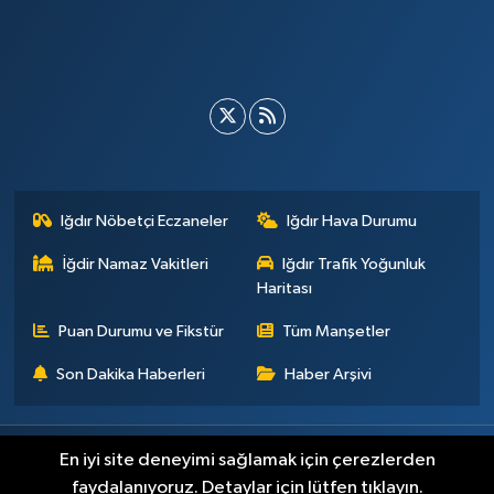
Iğdır Nöbetçi Eczaneler
Iğdır Hava Durumu
İğdir Namaz Vakitleri
Iğdır Trafik Yoğunluk
Haritası
Puan Durumu ve Fikstür
Tüm Manşetler
Son Dakika Haberleri
Haber Arşivi
Künye
İletişim
Çerez Politikası
Gizlilik ilkeleri
En iyi site deneyimi sağlamak için çerezlerden
faydalanıyoruz. Detaylar için lütfen tıklayın.