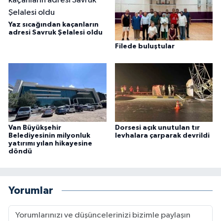
Yaz sıcağından kaçanların
adresi Savruk Şelalesi oldu
Filede buluştular
Van Büyükşehir
Dorsesi açık unutulan tır
Belediyesinin milyonluk
levhalara çarparak devrildi
yatırımı yılan hikayesine
döndü
Yorumlar