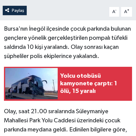
Paylaş
-
+
A
A
Bursa'nın İnegöl ilçesinde çocuk parkında bulunan
gençlere yönelik gerçekleştirilen pompalı tüfekli
saldırıda 10 kişi yaralandı. Olay sonrası kaçan
şüpheliler polis ekiplerince yakalandı.
Yolcu otobüsü
kamyonete çarptı: 1
ölü, 15 yaralı
Olay, saat 21.00 sıralarında Süleymaniye
Mahallesi Park Yolu Caddesi üzerindeki çocuk
parkında meydana geldi. Edinilen bilgilere göre,