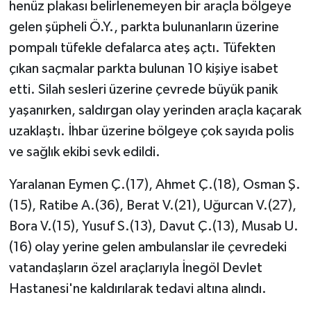
henüz plakası belirlenemeyen bir araçla bölgeye
gelen şüpheli Ö.Y., parkta bulunanların üzerine
pompalı tüfekle defalarca ateş açtı. Tüfekten
çıkan saçmalar parkta bulunan 10 kişiye isabet
etti. Silah sesleri üzerine çevrede büyük panik
yaşanırken, saldırgan olay yerinden araçla kaçarak
uzaklaştı. İhbar üzerine bölgeye çok sayıda polis
ve sağlık ekibi sevk edildi.
Yaralanan Eymen Ç.(17), Ahmet Ç.(18), Osman Ş.
(15), Ratibe A.(36), Berat V.(21), Uğurcan V.(27),
Bora V.(15), Yusuf S.(13), Davut Ç.(13), Musab U.
(16) olay yerine gelen ambulanslar ile çevredeki
vatandaşların özel araçlarıyla İnegöl Devlet
Hastanesi'ne kaldırılarak tedavi altına alındı.