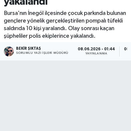
yakalandı
Bursa'nın İnegöl ilçesinde çocuk parkında bulunan
gençlere yönelik gerçekleştirilen pompalı tüfekli
saldırıda 10 kişi yaralandı. Olay sonrası kaçan
şüpheliler polis ekiplerince yakalandı.
BEKIR ŞIKTAŞ
08.06.2026 - 01:44
08.
SORUMLU YAZI İŞLERI MÜDÜRÜ
YAYINLANMA