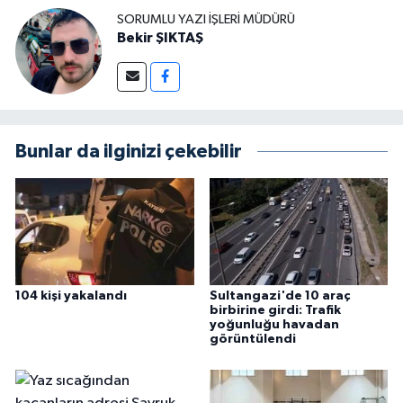
SORUMLU YAZI İŞLERI MÜDÜRÜ
Bekir ŞIKTAŞ
Bunlar da ilginizi çekebilir
104 kişi yakalandı
Sultangazi'de 10 araç
birbirine girdi: Trafik
yoğunluğu havadan
görüntülendi