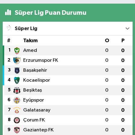
Süper Lig Puan Durumu
Süper Lig
#
Takım
O
P
1
Amed
0
0
2
Erzurumspor FK
0
0
3
Başakşehir
0
0
4
Kocaelispor
0
0
5
Beşiktaş
0
0
6
Eyüpspor
0
0
7
Galatasaray
0
0
8
Çorum FK
0
0
9
Gaziantep FK
0
0