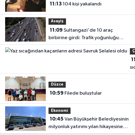
11:13
104 kişi yakalandı
Asayiş
11:09
Sultangazi'de 10 araç
birbirine girdi: Trafik yoğunluğu
havadan görüntülendi
Ç
1
sı
ka
ad
Düzce
Sa
10:59
Filede buluştular
Şe
ol
Ekonomi
10:45
Van Büyükşehir Belediyesinin
milyonluk yatırımı yılan hikayesine
döndü