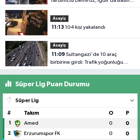
Yardımcısı Demiröz, Iğdır’da Basın
Mensuplarıyla Buluştu
Asayiş
11:13
104 kişi yakalandı
Asayiş
11:09
Sultangazi'de 10 araç
birbirine girdi: Trafik yoğunluğu
havadan görüntülendi
Süper Lig Puan Durumu
Süper Lig
#
Takım
O
P
1
Amed
0
0
2
Erzurumspor FK
0
0