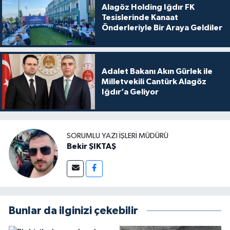
Alagöz Holding Iğdır FK
Tesislerinde Kanaat
Önderleriyle Bir Araya Geldiler
Adalet Bakanı Akın Gürlek ile
Milletvekili Cantürk Alagöz
Iğdır’a Geliyor
SORUMLU YAZI İŞLERI MÜDÜRÜ
Bekir ŞIKTAŞ
Bunlar da ilginizi çekebilir