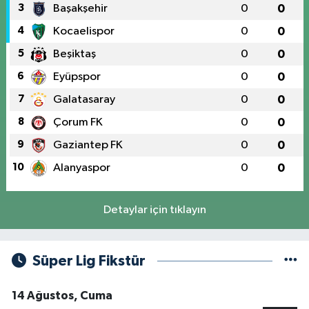
3
Başakşehir
0
0
4
Kocaelispor
0
0
5
Beşiktaş
0
0
6
Eyüpspor
0
0
7
Galatasaray
0
0
8
Çorum FK
0
0
9
Gaziantep FK
0
0
10
Alanyaspor
0
0
Detaylar için tıklayın
Süper Lig Fikstür
14 Ağustos, Cuma