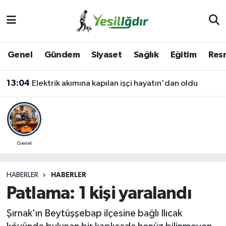
Iğdır Nöbetçi Eczaneler
Genel
Gündem
Siyaset
Sağlık
Eğitim
Resm
Iğdır Hava Durumu
13:04
Elektrik akımına kapılan işçi hayatın'dan oldu
İğdir Namaz Vakitleri
Iğdır Trafik Yoğunluk Haritası
Süper Lig Puan Durumu ve Fikstür
Genel
Tüm Manşetler
HABERLER
HABERLER
Patlama: 1 kişi yaralandı
Son Dakika Haberleri
Şırnak'ın Beytüşşebap ilçesine bağlı Ilıcak
Haber Arşivi