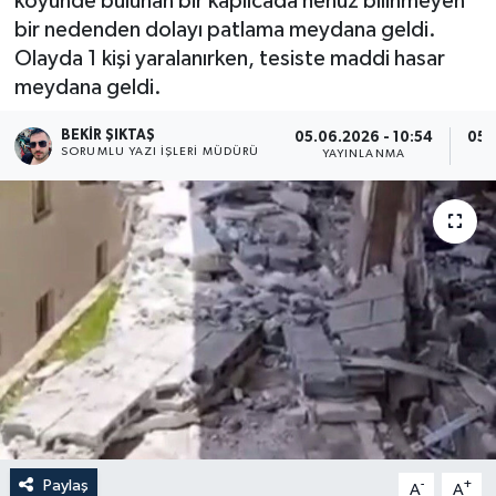
köyünde bulunan bir kaplıcada henüz bilinmeyen
bir nedenden dolayı patlama meydana geldi.
Olayda 1 kişi yaralanırken, tesiste maddi hasar
meydana geldi.
BEKIR ŞIKTAŞ
05.06.2026 - 10:54
05.
SORUMLU YAZI İŞLERI MÜDÜRÜ
YAYINLANMA
Paylaş
-
+
A
A